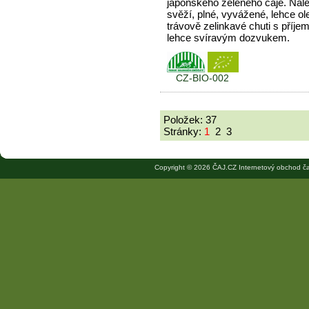
japonského zeleného čaje. Nál
svěží, plné, vyvážené, lehce ole
trávově zelinkavé chuti s příje
lehce svíravým dozvukem.
CZ-BIO-002
Položek: 37
Stránky:
1
2
3
Copyright © 2026 ČAJ.CZ Internetový obchod ča