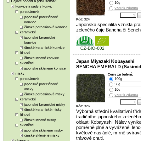
Čajové nádobí a příslušenství
10g
konvice a sady s konvicí
vzorek zdarma
porcelánové
japonské porcelánové
Kód: 324
konvice
Japonská specialita vzniklá pr
čínské porcelánové konvice
zeleného čaje Bancha či Sench
keramické
japonské keramické
konvice
čínské keramické konvice
CZ-BIO-002
litinové
čínské litinové konvice
Japan Miyazaki Kobayashi
skleněné
SENCHA EMERALD (Sakimido
japonské skleněné konvice
misky
Ceny za balení:
porcelánové
100g
japonské porcelánové
50g
misky
10g
čínské porcelánové misky
vzorek zdarma
keramické
japonské keramické misky
Kód: 326
čínské keramické misky
Výborná střední kvalitativní tříd
litinové
tradičního japonského zeleného
čínské litinové misky
oblasti Kobayashi. Nálev vynikaj
skleněné
poměrně plné a vyvážené, lehc
japonské skleněné misky
květově nasládlé, mírně svírav
čínské skleněné misky
trávové chuti.
chawany