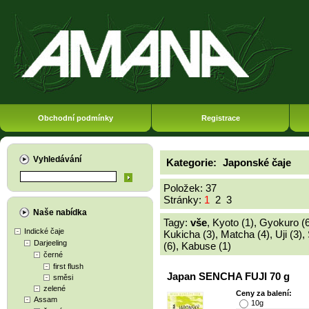
Obchodní podmínky
Registrace
Vyhledávání
Kategorie:
Japonské čaje
Položek: 37
Stránky:
1
2
3
Naše nabídka
Tagy:
vše
,
Kyoto (1)
,
Gyokuro (6
Indické čaje
Kukicha (3)
,
Matcha (4)
,
Uji (3)
,
Darjeeling
(6)
,
Kabuse (1)
černé
first flush
Japan SENCHA FUJI 70 g
směsi
zelené
Ceny za balení:
Assam
10g