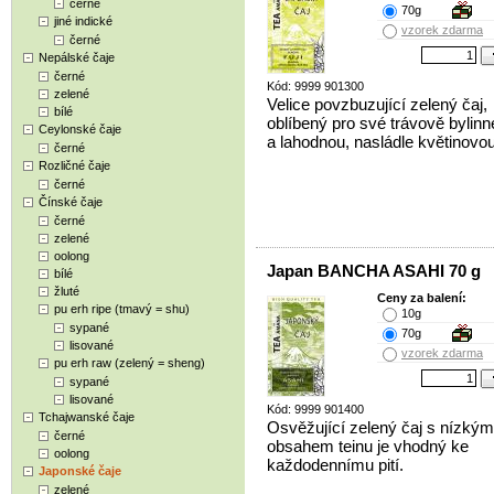
černé
70g
jiné indické
vzorek zdarma
černé
Nepálské čaje
černé
Kód: 9999 901300
zelené
Velice povzbuzující zelený čaj,
bílé
oblíbený pro své trávově bylin
Ceylonské čaje
a lahodnou, nasládle květinovo
černé
Rozličné čaje
černé
Čínské čaje
černé
zelené
oolong
Japan BANCHA ASAHI 70 g
bílé
žluté
Ceny za balení:
pu erh ripe (tmavý = shu)
10g
sypané
70g
lisované
vzorek zdarma
pu erh raw (zelený = sheng)
sypané
lisované
Kód: 9999 901400
Tchajwanské čaje
Osvěžující zelený čaj s nízkým
černé
obsahem teinu je vhodný ke
oolong
každodennímu pití.
Japonské čaje
zelené