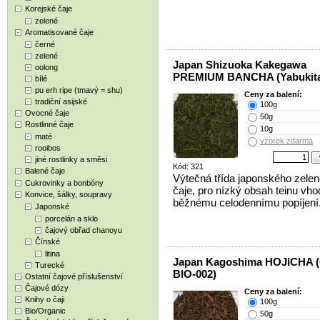
Korejské čaje
zelené
Aromatisované čaje
černé
zelené
Japan Shizuoka Kakegawa
oolong
PREMIUM BANCHA (Yabukit
bílé
pu erh ripe (tmavý = shu)
Ceny za balení:
tradiční asijské
100g
Ovocné čaje
50g
Rostlinné čaje
10g
maté
vzorek zdarma
rooibos
jiné rostlinky a směsi
Kód: 321
Balené čaje
Výtečná třída japonského zele
Cukrovinky a bonbóny
čaje, pro nízký obsah teinu vho
Konvice, šálky, soupravy
běžnému celodennímu popíjení
Japonské
porcelán a sklo
čajový obřad chanoyu
Čínské
litina
Japan Kagoshima HOJICHA (
Turecké
BIO-002)
Ostatní čajové příslušenství
Čajové dózy
Ceny za balení:
Knihy o čaji
100g
Bio/Organic
50g