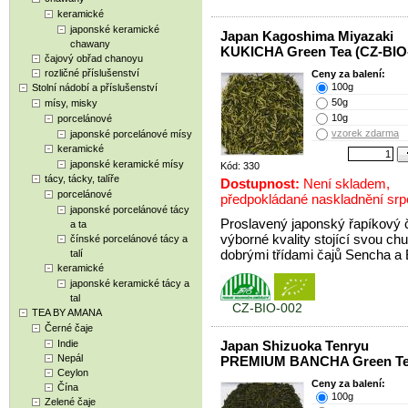
keramické
japonské keramické
Japan Kagoshima Miyazaki
chawany
KUKICHA Green Tea (CZ-BIO
čajový obřad chanoyu
rozličné příslušenství
Ceny za balení:
100g
Stolní nádobí a příslušenství
50g
mísy, misky
10g
porcelánové
vzorek zdarma
japonské porcelánové mísy
keramické
japonské keramické mísy
Kód: 330
tácy, tácky, talíře
Dostupnost:
Není skladem,
porcelánové
předpokládané naskladnění sr
japonské porcelánové tácy
Proslavený japonský řapíkový 
a ta
výborné kvality stojící svou chu
čínské porcelánové tácy a
dobrými třídami čajů Sencha a
talí
keramické
japonské keramické tácy a
tal
CZ-BIO-002
TEA BY AMANA
Černé čaje
Indie
Japan Shizuoka Tenryu
Nepál
PREMIUM BANCHA Green T
Ceylon
Ceny za balení:
Čína
100g
Zelené čaje