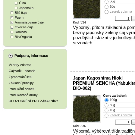
50g
Čína
10g
Japonsko
vzorek zdarma
Bílé čaje
Puerh
Aromatisované čaje
Kód: 334
Výborný, přitom základní a po
Ovocné čaje
běžný japonský zelený čaj vyr
Rooibos
Bio/Organic
pozdějších sklizní v jednotlivýc
sezonách.
Podpora, informace
Vzorky zdarma
Čajovník - historie
Zpracování listu
Japan Kagoshima Hioki
PREMIUM SENCHA (Yabukita
Základní principy
BIO-002)
Produkční oblasti
Produkované druhy
Ceny za balení:
100g
UPOZORNĚNÍ PRO ZÁKAZNÍKY
50g
10g
vzorek zdarma
Kód: 336
Výborná, výběrová třída tradičn