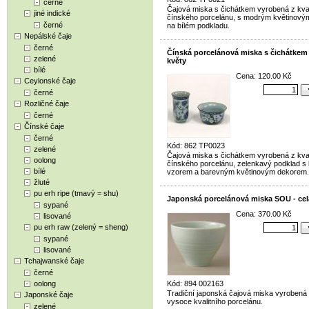
černé
Čajová miska s čichátkem vyrobená z kval
jiné indické
čínského porcelánu, s modrým květinov
černé
na bílém podkladu.
Nepálské čaje
černé
Čínská porcelánová miska s čichátkem
zelené
květy
bílé
Cena: 120.00 Kč
Ceylonské čaje
černé
Rozličné čaje
černé
Čínské čaje
černé
Kód: 862 TP0023
zelené
Čajová miska s čichátkem vyrobená z kval
oolong
čínského porcelánu, zelenkavý podklad s 
bílé
vzorem a barevným květinovým dekorem.
žluté
pu erh ripe (tmavý = shu)
Japonská porcelánová miska SOU - ce
sypané
Cena: 370.00 Kč
lisované
pu erh raw (zelený = sheng)
sypané
lisované
Tchajwanské čaje
černé
oolong
Kód: 894 002163
Tradiční japonská čajová miska vyrobená
Japonské čaje
vysoce kvalitního porcelánu.
zelené