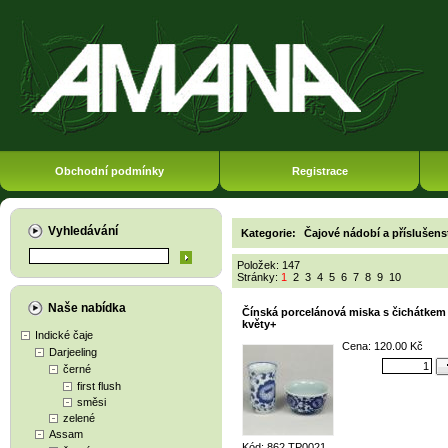
Obchodní podmínky
Registrace
Vyhledávání
Kategorie:
Čajové nádobí a příslušens
Položek: 147
Stránky:
1
2
3
4
5
6
7
8
9
10
Naše nabídka
Čínská porcelánová miska s čichátkem
květy+
Indické čaje
Cena: 120.00 Kč
Darjeeling
černé
first flush
směsi
zelené
Assam
Kód: 862 TP0021