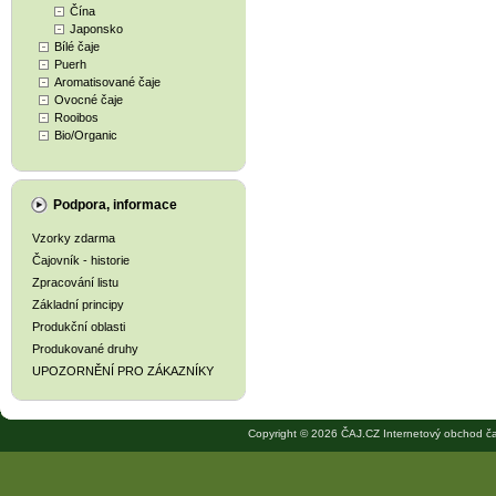
Čína
Japonsko
Bílé čaje
Puerh
Aromatisované čaje
Ovocné čaje
Rooibos
Bio/Organic
Podpora, informace
Vzorky zdarma
Čajovník - historie
Zpracování listu
Základní principy
Produkční oblasti
Produkované druhy
UPOZORNĚNÍ PRO ZÁKAZNÍKY
Copyright © 2026 ČAJ.CZ Internetový obchod ča