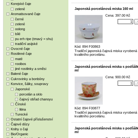
Korejské čaje
Japonská porcelánová miska 160 ml
zelené
Aromatisované čaje
Cena: 397.00 Kč
černé
zelené
oolong
bílé
pu erh ripe (tmavý = shu)
tradiční asijské
Kód: 894 F00863
Ovocné čaje
Tradiční japonská čajová miska vyrobená
Rostlinné čaje
kvalitního porcelánu.
maté
rooibos
Japonská porcelánová miska s podšál
jiné rostlinky a směsi
ml
Balené čaje
Cena: 900.00 Kč
Cukrovinky a bonbóny
Konvice, šálky, soupravy
Japonské
porcelán a sklo
čajový obřad chanoyu
Čínské
Kód: 894 F00877
litina
Tradiční japonská čajová miska vyrobená
Turecké
kvalitního porcelánu.
Ostatní čajové příslušenství
Čajové dózy
Japonská porcelánová miska s podšál
Knihy o čaji
ml
Bio/Organic