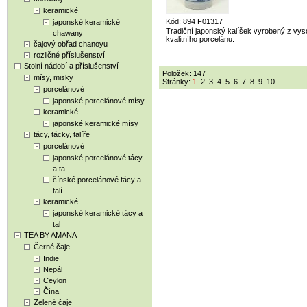
keramické
Kód: 894 F01317
japonské keramické
Tradiční japonský kalíšek vyrobený z vy
chawany
kvalitního porcelánu.
čajový obřad chanoyu
rozličné příslušenství
Stolní nádobí a příslušenství
Položek: 147
mísy, misky
Stránky:
1
2
3
4
5
6
7
8
9
10
porcelánové
japonské porcelánové mísy
keramické
japonské keramické mísy
tácy, tácky, talíře
porcelánové
japonské porcelánové tácy
a ta
čínské porcelánové tácy a
talí
keramické
japonské keramické tácy a
tal
TEA BY AMANA
Černé čaje
Indie
Nepál
Ceylon
Čína
Zelené čaje