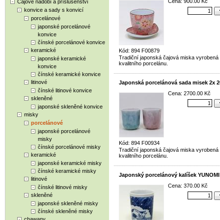
Cena: 900.00 Kč
Čajové nádobí a příslušenství
konvice a sady s konvicí
porcelánové
japonské porcelánové
konvice
čínské porcelánové konvice
keramické
Kód: 894 F00879
Tradiční japonská čajová miska vyrobená
japonské keramické
kvalitního porcelánu.
konvice
čínské keramické konvice
litinové
Japonská porcelánová sada misek 2x 2
čínské litinové konvice
Cena: 2700.00 Kč
skleněné
japonské skleněné konvice
misky
porcelánové
japonské porcelánové
misky
Kód: 894 F00934
čínské porcelánové misky
Tradiční japonská čajová miska vyrobená
keramické
kvalitního porcelánu.
japonské keramické misky
čínské keramické misky
Japonský porcelánový kalíšek YUNOMI
litinové
Cena: 370.00 Kč
čínské litinové misky
skleněné
japonské skleněné misky
čínské skleněné misky
chawany