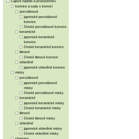
Čajové nádobí a příslušenství
konvice a sady s konvicí
porcelánové
japonské porcelánové
konvice
čínské porcelánové konvice
keramické
japonské keramické
konvice
čínské keramické konvice
litinové
čínské litinové konvice
skleněné
japonské skleněné konvice
misky
porcelánové
japonské porcelánové
misky
čínské porcelánové misky
keramické
japonské keramické misky
čínské keramické misky
litinové
čínské litinové misky
skleněné
japonské skleněné misky
čínské skleněné misky
chawany