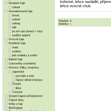
kořenné, lehce nasládlé, příjem
Korejské čaje
lehce ovocné chuti.
zelené
Aromatisované čaje
černé
zelené
Položek: 4
oolong
Stránky:
1
bílé
pu erh ripe (tmavý = shu)
tradiční asijské
Ovocné čaje
Rostlinné čaje
maté
rooibos
jiné rostlinky a směsi
Balené čaje
Cukrovinky a bonbóny
Konvice, šálky, soupravy
Japonské
porcelán a sklo
čajový obřad chanoyu
Čínské
litina
Turecké
Ostatní čajové příslušenství
Čajové dózy
Knihy o čaji
Bio/Organic