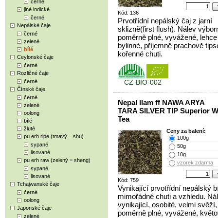
černé
jiné indické
Kód: 136
černé
Prvotřídní nepálský čaj z jarní
Nepálské čaje
sklizně(first flush). Nálev výbor
černé
poměrně plné, vyvážené, lehce
zelené
bylinné, příjemně prachově tip
bílé
kořenné chuti.
Ceylonské čaje
černé
Rozličné čaje
černé
CZ-BIO-002
Čínské čaje
černé
Nepal Ilam ff NAWA ARYA
zelené
TARA SILVER TIP Superior W
oolong
Tea
bílé
žluté
Ceny za balení:
pu erh ripe (tmavý = shu)
100g
sypané
50g
lisované
10g
pu erh raw (zelený = sheng)
vzorek zdarma
sypané
lisované
Kód: 759
Tchajwanské čaje
Vynikající prvotřídní nepálský bí
černé
mimořádné chuti a vzhledu. Ná
oolong
vynikající, osobité, velmi svěží,
Japonské čaje
poměrně plné, vyvážené, květ
zelené