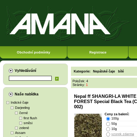
Obchodní podmínky
Registrace
Vyhledávání
Kategorie:
Nepálské čaje
bílé
Položek: 4
Stránky:
1
Naše nabídka
Nepal ff SHANGRI-LA WHITE
FOREST Special Black Tea (
Indické čaje
002)
Darjeeling
černé
Ceny za balení:
first flush
100g
směsi
50g
zelené
10g
Assam
vzorek zdarma