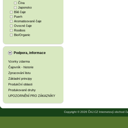
Čína
Japonsko
Bílé čaje
Puerh
Aromatisované čaje
Ovocné čaje
Rooibos
Bio/Organic
Podpora, informace
Vzorky zdarma
Čajovník - historie
Zpracování listu
Základní principy
Produkční oblasti
Produkované druhy
UPOZORNĚNÍ PRO ZÁKAZNÍKY
Copyright © 2026 ČAJ.CZ Internetový obchod ča