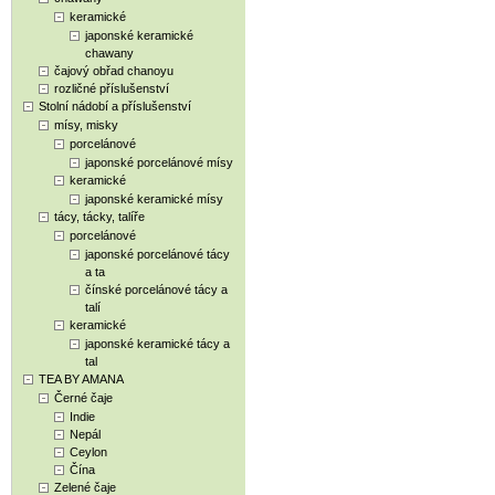
keramické
japonské keramické
chawany
čajový obřad chanoyu
rozličné příslušenství
Stolní nádobí a příslušenství
mísy, misky
porcelánové
japonské porcelánové mísy
keramické
japonské keramické mísy
tácy, tácky, talíře
porcelánové
japonské porcelánové tácy
a ta
čínské porcelánové tácy a
talí
keramické
japonské keramické tácy a
tal
TEA BY AMANA
Černé čaje
Indie
Nepál
Ceylon
Čína
Zelené čaje