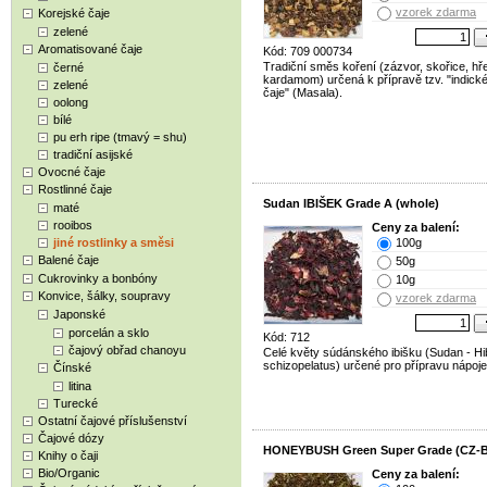
vzorek zdarma
Korejské čaje
zelené
Aromatisované čaje
Kód: 709 000734
Tradiční směs koření (zázvor, skořice, hř
černé
kardamom) určená k přípravě tzv. "indické
zelené
čaje" (Masala).
oolong
bílé
pu erh ripe (tmavý = shu)
tradiční asijské
Ovocné čaje
Rostlinné čaje
Sudan IBIŠEK Grade A (whole)
maté
rooibos
Ceny za balení:
jiné rostlinky a směsi
100g
Balené čaje
50g
Cukrovinky a bonbóny
10g
Konvice, šálky, soupravy
vzorek zdarma
Japonské
porcelán a sklo
Kód: 712
čajový obřad chanoyu
Celé květy súdánského ibišku (Sudan - Hi
schizopelatus) určené pro přípravu nápoj
Čínské
litina
Turecké
Ostatní čajové příslušenství
Čajové dózy
HONEYBUSH Green Super Grade (CZ-B
Knihy o čaji
Bio/Organic
Ceny za balení: