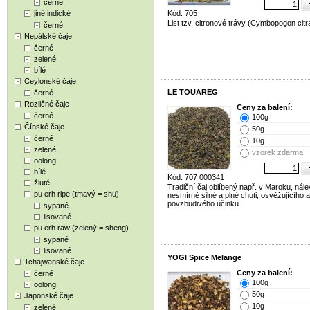
černé
jiné indické
Kód: 705
List tzv. citronové trávy (Cymbopogon citr
černé
Nepálské čaje
černé
zelené
bílé
Ceylonské čaje
LE TOUAREG
černé
Rozličné čaje
Ceny za balení:
černé
100g
Čínské čaje
50g
černé
10g
zelené
vzorek zdarma
oolong
bílé
Kód: 707 000341
žluté
Tradiční čaj oblíbený např. v Maroku, nále
pu erh ripe (tmavý = shu)
nesmírně silné a plné chuti, osvěžujícího a
povzbudivého účinku.
sypané
lisované
pu erh raw (zelený = sheng)
sypané
lisované
YOGI Spice Melange
Tchajwanské čaje
Ceny za balení:
černé
100g
oolong
50g
Japonské čaje
10g
zelené