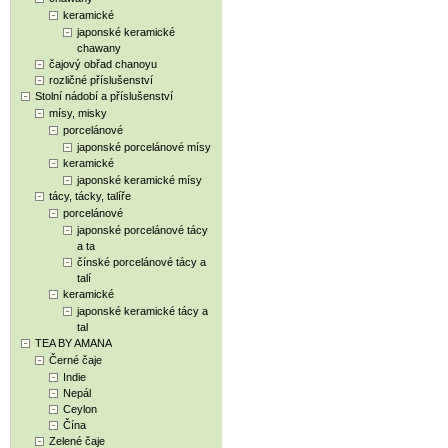
keramické
japonské keramické
chawany
čajový obřad chanoyu
rozličné příslušenství
Stolní nádobí a příslušenství
mísy, misky
porcelánové
japonské porcelánové mísy
keramické
japonské keramické mísy
tácy, tácky, talíře
porcelánové
japonské porcelánové tácy
a ta
čínské porcelánové tácy a
talí
keramické
japonské keramické tácy a
tal
TEA BY AMANA
Černé čaje
Indie
Nepál
Ceylon
Čína
Zelené čaje