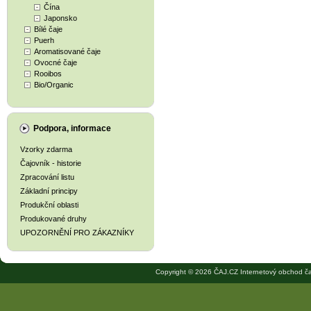
Čína
Japonsko
Bílé čaje
Puerh
Aromatisované čaje
Ovocné čaje
Rooibos
Bio/Organic
Podpora, informace
Vzorky zdarma
Čajovník - historie
Zpracování listu
Základní principy
Produkční oblasti
Produkované druhy
UPOZORNĚNÍ PRO ZÁKAZNÍKY
Copyright © 2026 ČAJ.CZ Internetový obchod ča