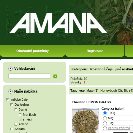
Obchodní podmínky
Registrace
Vyhledávání
Kategorie:
Rostlinné čaje
jiné rostli
Položek: 10
Stránky:
1
Tagy:
vše
,
Mate (1)
,
Honeybush (3)
,
Bio (4
Naše nabídka
Indické čaje
Thailand LEMON GRASS
Darjeeling
Ceny za balení:
černé
100g
first flush
50g
směsi
10g
zelené
vzorek zdarma
Assam