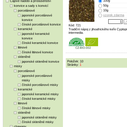
100g
Čajové nádobí a příslušenství
50g
konvice a sady s konvicí
10g
porcelánové
vzorek zdarma
japonské porcelánové
konvice
čínské porcelánové konvice
Kód: 721
keramické
Tradiční nápoj z jihoafrického keře Cyplop
intermedia.
japonské keramické
konvice
čínské keramické konvice
litinové
CZ-BIO-002
čínské litinové konvice
skleněné
Položek: 10
japonské skleněné konvice
Stránky:
1
misky
porcelánové
japonské porcelánové
misky
čínské porcelánové misky
keramické
japonské keramické misky
čínské keramické misky
litinové
čínské litinové misky
skleněné
japonské skleněné misky
čínské skleněné misky
chawany