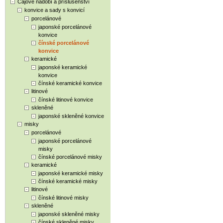
Čajové nádobí a příslušenství
konvice a sady s konvicí
porcelánové
japonské porcelánové
konvice
čínské porcelánové
konvice
keramické
japonské keramické
konvice
čínské keramické konvice
litinové
čínské litinové konvice
skleněné
japonské skleněné konvice
misky
porcelánové
japonské porcelánové
misky
čínské porcelánové misky
keramické
japonské keramické misky
čínské keramické misky
litinové
čínské litinové misky
skleněné
japonské skleněné misky
čínské skleněné misky