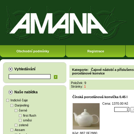
Obchodní podmínky
Registrace
Vyhledávání
Kategorie:
Čajové nádobí a příslušens
porcelánové konvice
Položek: 9
Stránky:
1
Naše nabídka
Čínská porcelánová konvička 0.45 l
Indické čaje
Cena: 1370.00 Kč
Darjeeling
černé
first flush
směsi
zelené
Assam
Kód: 887 0F2880