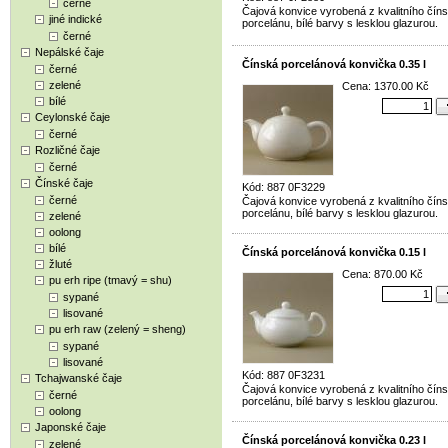
černé
Čajová konvice vyrobená z kvalitního čín
jiné indické
porcelánu, bílé barvy s lesklou glazurou.
černé
Nepálské čaje
Čínská porcelánová konvička 0.35 l
černé
zelené
Cena: 1370.00 Kč
bílé
Ceylonské čaje
černé
Rozličné čaje
černé
Čínské čaje
Kód: 887 0F3229
černé
Čajová konvice vyrobená z kvalitního čín
porcelánu, bílé barvy s lesklou glazurou.
zelené
oolong
bílé
Čínská porcelánová konvička 0.15 l
žluté
Cena: 870.00 Kč
pu erh ripe (tmavý = shu)
sypané
lisované
pu erh raw (zelený = sheng)
sypané
lisované
Kód: 887 0F3231
Tchajwanské čaje
Čajová konvice vyrobená z kvalitního čín
černé
porcelánu, bílé barvy s lesklou glazurou.
oolong
Japonské čaje
Čínská porcelánová konvička 0.23 l
zelené