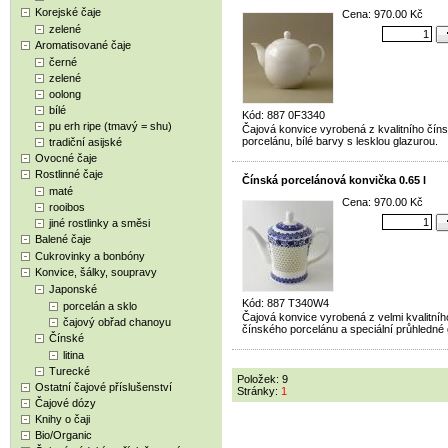
Korejské čaje
Cena: 970.00 Kč
zelené
Aromatisované čaje
černé
zelené
oolong
bílé
Kód: 887 0F3340
pu erh ripe (tmavý = shu)
Čajová konvice vyrobená z kvalitního čín
porcelánu, bílé barvy s lesklou glazurou.
tradiční asijské
Ovocné čaje
Rostlinné čaje
Čínská porcelánová konvička 0.65 l
maté
Cena: 970.00 Kč
rooibos
jiné rostlinky a směsi
Balené čaje
Cukrovinky a bonbóny
Konvice, šálky, soupravy
Japonské
Kód: 887 T340W4
porcelán a sklo
Čajová konvice vyrobená z velmi kvalitníh
čajový obřad chanoyu
čínského porcelánu a speciální průhledné 
Čínské
litina
Turecké
Položek: 9
Ostatní čajové příslušenství
Stránky:
1
Čajové dózy
Knihy o čaji
Bio/Organic