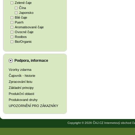
Zelené čaje
Čína
Japonsko
Bílé čaje
Puerh
Aromatisované čaje
Ovocné čaje
Rooibos
Bio/Organic
Podpora, informace
Vzorky zdarma
Čajovník - historie
Zpracování listu
Základní principy
Produkční oblasti
Produkované druhy
UPOZORNĚNÍ PRO ZÁKAZNÍKY
Copyright © 2026 ČAJ.CZ Internetový obchod ča