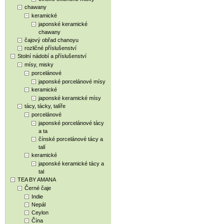
chawany
keramické
japonské keramické
chawany
čajový obřad chanoyu
rozličné příslušenství
Stolní nádobí a příslušenství
mísy, misky
porcelánové
japonské porcelánové mísy
keramické
japonské keramické mísy
tácy, tácky, talíře
porcelánové
japonské porcelánové tácy
a ta
čínské porcelánové tácy a
talí
keramické
japonské keramické tácy a
tal
TEA BY AMANA
Černé čaje
Indie
Nepál
Ceylon
Čína