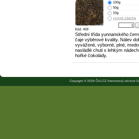
100g
50g
10g
vzorek zdarma
Kód: 409
Střední třída yunnanského čer
čaje výběrové kvality. Nálev do
vyvážené, výborné, plné, med
nasládlé chuti s lehkým nádec
hořké čokolády.
Copyright © 2026 ČAJ.CZ Internetový obchod ča