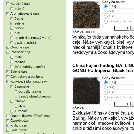
Ceny za balení:
Korejské čaje
100g
zelené
50g
Aromatisované čaje
10g
černé
vzorek zdarma
zelené
oolong
Kód: 243 000601
bílé
Vynikající třída yunnanského č
pu erh ripe (tmavý = shu)
čaje. Nálev vynikající, plné, vy
tradiční asijské
hladké hutnější chuti s květově
Ovocné čaje
medovými a čokoládovými tóny
Rostlinné čaje
maté
rooibos
China Fujian Fuding BAI LIN
jiné rostlinky a směsi
GONG FU Imperial Black Tea
Balené čaje
Cukrovinky a bonbóny
Ceny za balení:
Konvice, šálky, soupravy
100g
Japonské
50g
porcelán a sklo
10g
čajový obřad chanoyu
vzorek zdarma
Čínské
litina
Kód: 248
Turecké
Exkluzivní čínský černý čaj z ob
Ostatní čajové příslušenství
Bailing. Nálev vynikající, vyváž
Čajové dózy
harmonické, medově květové, 
Knihy o čaji
chuti s těžšími čokoládovými tó
Bio/Organic