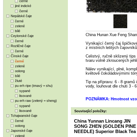
černé
jiné indické
černé
Nepálské čaje
černé
zelené
bílé
China Hunan Xue Feng Sha
Ceylonské čaje
černé
Vynikající černý čaj špičkové
Rozličné čaje
z místních letitých čajovníků
černé
Čínské čaje
Celistvý, ručně sklizený tip
tvaru volně zkroucených jehl
černé
zelené
Nálev vynikající, plné, komp
oolong
květově čokoládovýmimi tó
bílé
žluté
Tip na přípravu: 6 - 8 gramů č
pu erh ripe (tmavý = shu)
vody, louhovat dle chuti 3 - 6
sypané
lisované
POZNÁMKA: Hmotnost vzor
pu erh raw (zelený = sheng)
sypané
lisované
Související položky:
Tchajwanské čaje
China Yunnan Lincang JIN
černé
SONG ZHEN (GOLDEN PINE
oolong
Japonské čaje
NEEDLE) Superior Black Tea
zelené