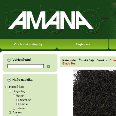
Obchodní podmínky
Registrace
Vyhledávání
Kategorie:
Čínské čaje
černé
-
Chin
Black Tea
Naše nabídka
Indické čaje
Darjeeling
černé
first flush
směsi
zelené
Assam