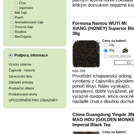
Čína
lehkým dozvukem nepatrné kou
Japonsko
Bílé čaje
Puerh
Aromatisované čaje
Formosa Nantou WUYI MI
Ovocné čaje
XIANG (HONEY) Superior Bla
Rooibos
30g
Bio/Organic
Ceny za balení:
10g
30g
Podpora, informace
vzorek zdarma
Vzorky zdarma
Čajovník - historie
Kód: 209
Prvotřídní tchajwanský oolong
Zpracování listu
vyrobený z čajovníku původem
Základní principy
pohoří Wuyi. Nálev vynikající,
Produkční oblasti
komplexní, dobře vyvážené, pl
Produkované druhy
výrazně medové, lehce ovocně
UPOZORNĚNÍ PRO ZÁKAZNÍKY
nasládlé chuti s dlouhou dochutí
China Guangdong Yingde JI
MAO HOU (GOLDEN MONKE
Imperial Black Tea
Ceny za balení: