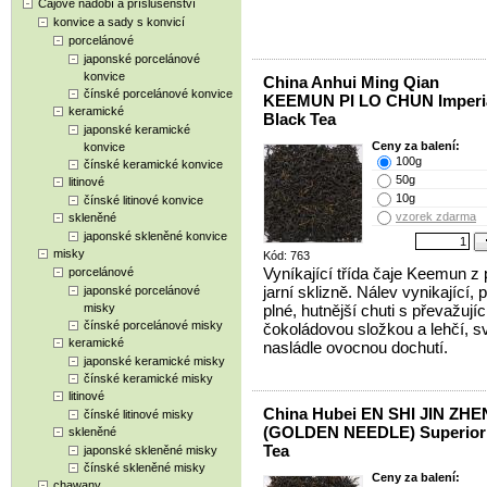
Čajové nádobí a příslušenství
konvice a sady s konvicí
porcelánové
japonské porcelánové
konvice
China Anhui Ming Qian
čínské porcelánové konvice
KEEMUN PI LO CHUN Imperi
keramické
Black Tea
japonské keramické
Ceny za balení:
konvice
100g
čínské keramické konvice
50g
litinové
10g
čínské litinové konvice
vzorek zdarma
skleněné
japonské skleněné konvice
misky
Kód: 763
Vyníkající třída čaje Keemun z 
porcelánové
jarní sklizně. Nálev vynikající,
japonské porcelánové
misky
plné, hutnější chuti s převažujíc
čínské porcelánové misky
čokoládovou složkou a lehčí, s
keramické
nasládle ovocnou dochutí.
japonské keramické misky
čínské keramické misky
litinové
China Hubei EN SHI JIN ZHE
čínské litinové misky
(GOLDEN NEEDLE) Superior
skleněné
Tea
japonské skleněné misky
čínské skleněné misky
Ceny za balení:
chawany