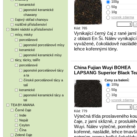
100g
keramické
50g
japonské keramické
10g
chawany
vzorek zdarma
čajový obřad chanoyu
rozličné příslušenství
Kód: 765
Stolní nádobí a příslušenství
Vynikající černý čaj z rané jarní
mísy, misky
z oblasti En Ši. Nálev vynikající
porcelánové
vyvážené, čokoládově nasládlé 
japonské porcelánové mísy
lehce kořennými tóny.
keramické
japonské keramické mísy
tácy, tácky, talíře
porcelánové
China Fujian Wuyi BOHEA
japonské porcelánové tácy
LAPSANG Superior Black Te
a ta
čínské porcelánové tácy a
Ceny za balení:
100g
talí
50g
keramické
10g
japonské keramické tácy a
tal
vzorek zdarma
TEA BY AMANA
Černé čaje
Kód: 779
Indie
Výtečná třída proslaveného ko
Nepál
čaje, z jarní sklizně, z proslulé
Ceylon
Wuyi. Nálev výtečné, poměrně 
Čína
kořenné, nasládlé, lehce tmavší
Zelené čaje
patrným aroma hořké čokolády 