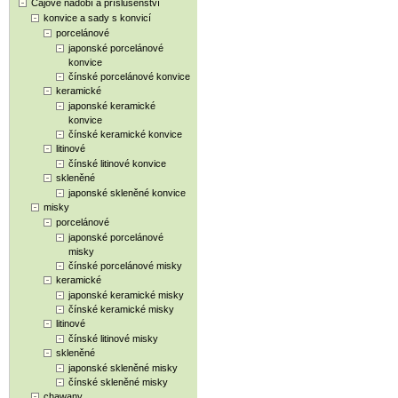
Čajové nádobí a příslušenství
konvice a sady s konvicí
porcelánové
japonské porcelánové
konvice
čínské porcelánové konvice
keramické
japonské keramické
konvice
čínské keramické konvice
litinové
čínské litinové konvice
skleněné
japonské skleněné konvice
misky
porcelánové
japonské porcelánové
misky
čínské porcelánové misky
keramické
japonské keramické misky
čínské keramické misky
litinové
čínské litinové misky
skleněné
japonské skleněné misky
čínské skleněné misky
chawany