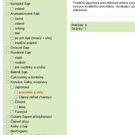
Tradiční japonská porcelánová miska vyr
Korejské čaje
vysoce kvalitního porcelánu. Vynikající už
zelené
vlastnosti.
Aromatisované čaje
černé
zelené
Položek: 6
oolong
Stránky:
1
bílé
pu erh ripe (tmavý = shu)
tradiční asijské
Ovocné čaje
Rostlinné čaje
maté
rooibos
jiné rostlinky a směsi
Balené čaje
Cukrovinky a bonbóny
Konvice, šálky, soupravy
Japonské
porcelán a sklo
čajový obřad chanoyu
Čínské
litina
Turecké
Ostatní čajové příslušenství
Čajové dózy
Knihy o čaji
Bio/Organic