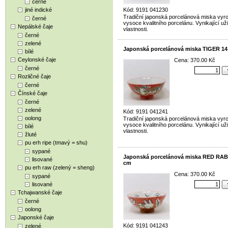
černé
jiné indické
Kód: 9191 041230
Tradiční japonská porcelánová miska vyr
černé
vysoce kvalitního porcelánu. Vynikající už
Nepálské čaje
vlastnosti.
černé
zelené
Japonská porcelánová miska TIGER 1
bílé
Ceylonské čaje
Cena: 370.00 Kč
černé
Rozličné čaje
černé
Čínské čaje
černé
zelené
Kód: 9191 041241
oolong
Tradiční japonská porcelánová miska vyr
vysoce kvalitního porcelánu. Vynikající už
bílé
vlastnosti.
žluté
pu erh ripe (tmavý = shu)
sypané
Japonská porcelánová miska RED RAB
lisované
cm
pu erh raw (zelený = sheng)
Cena: 370.00 Kč
sypané
lisované
Tchajwanské čaje
černé
oolong
Japonské čaje
Kód: 9191 041243
zelené