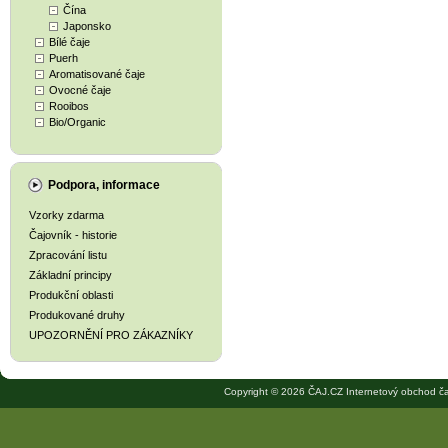
Čína
Japonsko
Bílé čaje
Puerh
Aromatisované čaje
Ovocné čaje
Rooibos
Bio/Organic
Podpora, informace
Vzorky zdarma
Čajovník - historie
Zpracování listu
Základní principy
Produkční oblasti
Produkované druhy
UPOZORNĚNÍ PRO ZÁKAZNÍKY
Copyright © 2026 ČAJ.CZ Internetový obchod ča