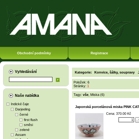
Obchodní podmínky
Registrace
Vyhledávání
Kategorie:
Konvice, šálky, soupravy
Položek: 6
Stránky:
1
Tagy:
vše
,
Miska (6)
Naše nabídka
Indické čaje
Japonská porcelánová miska PINK CAT
Darjeeling
Cena: 370.00 Kč
černé
first flush
směsi
zelené
Assam