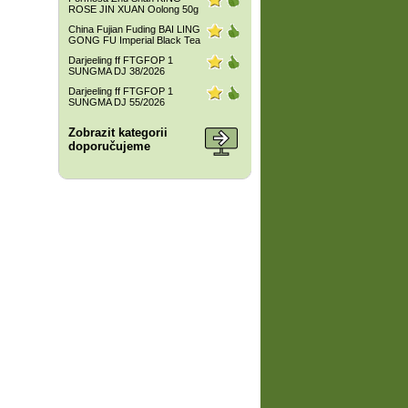
ROSE JIN XUAN Oolong 50g
China Fujian Fuding BAI LING
GONG FU Imperial Black Tea
Darjeeling ff FTGFOP 1
SUNGMA DJ 38/2026
Darjeeling ff FTGFOP 1
SUNGMA DJ 55/2026
Zobrazit kategorii
doporučujeme