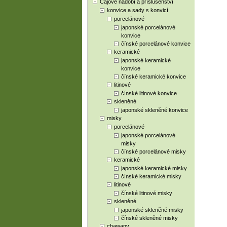
Čajové nádobí a příslušenství
konvice a sady s konvicí
porcelánové
japonské porcelánové
konvice
čínské porcelánové konvice
keramické
japonské keramické
konvice
čínské keramické konvice
litinové
čínské litinové konvice
skleněné
japonské skleněné konvice
misky
porcelánové
japonské porcelánové
misky
čínské porcelánové misky
keramické
japonské keramické misky
čínské keramické misky
litinové
čínské litinové misky
skleněné
japonské skleněné misky
čínské skleněné misky
chawany