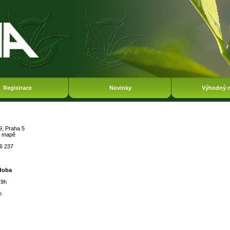
Registrace
Novinky
Výhodný 
9, Praha 5
a mapě
46 237
 doba
19h
h