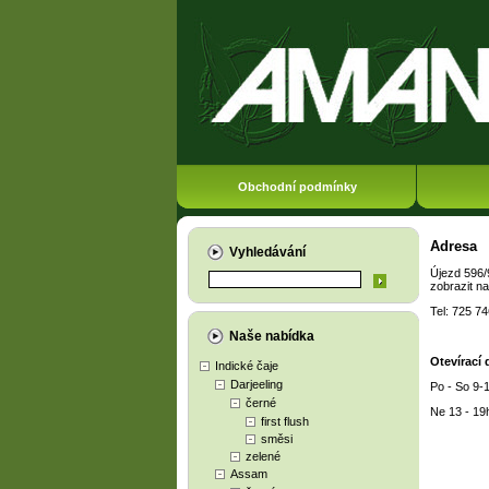
Obchodní podmínky
Adresa
Vyhledávání
Újezd 596/
zobrazit n
Tel: 725 7
Naše nabídka
Otevírací
Indické čaje
Darjeeling
Po - So 9-
černé
Ne 13 - 19
first flush
směsi
zelené
Assam