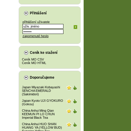
Přihlášení
přihlášení uživatele
zapomenuté heslo
Ceník ke stažení
Ceník MO CSV
Ceník MO HTML
Doporučujeme
Japan Miyazaki Kobayashi
SENCHA EMERALD
(Sakimidori)
Japan Kyoto UJI GYOKURO
(Gokou)
China Anhui Ming Qian
KEEMUN PI LO CHUN
Imperial Black Tea
China Anhui HUO SHAN
HUANG YA (YELLOW BUD)