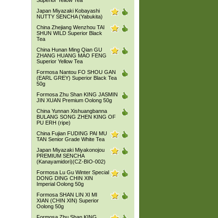
Superior Yellow Tea
Japan Miyazaki Kobayashi
NUTTY SENCHA (Yabukita)
China Zhejiang Wenzhou TAI
SHUN WILD Superior Black
Tea
China Hunan Ming Qian GU
ZHANG HUANG MAO FENG
Superior Yellow Tea
Formosa Nantou FO SHOU GAN
(EARL GREY) Superior Black Tea
50g
Formosa Zhu Shan KING JASMIN
JIN XUAN Premium Oolong 50g
China Yunnan Xishuangbanna
BULANG SONG ZHEN KING OF
PU ERH (ripe)
China Fujian FUDING PAI MU
TAN Senior Grade White Tea
Japan Miyazaki Miyakonojou
PREMIUM SENCHA
(Kanayamidori)(CZ-BIO-002)
Formosa Lu Gu Winter Special
DONG DING CHIN XIN
Imperial Oolong 50g
Formosa SHAN LIN XI MI
XIAN (CHIN XIN) Superior
Oolong 50g
Formosa Zhu Shan KING