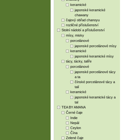
keramické
japonské keramické
chawany
čajový obřad chanoyu
rozličné příslušenství
Stolní nádobí a příslušenství
mísy, misky
porcelánové
japonské porcelánové mísy
keramické
japonské keramické mísy
tácy, tácky, talíře
porcelánové
japonské porcelánové tácy
a ta
čínské porcelánové tácy a
talí
keramické
japonské keramické tácy a
tal
TEA BY AMANA
Černé čaje
Indie
Nepál
Ceylon
Čína
Zelené čaje