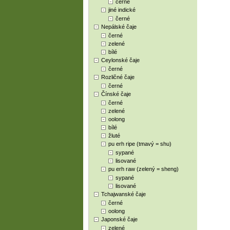
černé
jiné indické
černé
Nepálské čaje
černé
zelené
bílé
Ceylonské čaje
černé
Rozličné čaje
černé
Čínské čaje
černé
zelené
oolong
bílé
žluté
pu erh ripe (tmavý = shu)
sypané
lisované
pu erh raw (zelený = sheng)
sypané
lisované
Tchajwanské čaje
černé
oolong
Japonské čaje
zelené