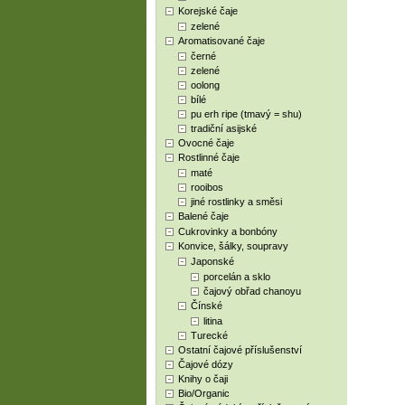
Korejské čaje
zelené
Aromatisované čaje
černé
zelené
oolong
bílé
pu erh ripe (tmavý = shu)
tradiční asijské
Ovocné čaje
Rostlinné čaje
maté
rooibos
jiné rostlinky a směsi
Balené čaje
Cukrovinky a bonbóny
Konvice, šálky, soupravy
Japonské
porcelán a sklo
čajový obřad chanoyu
Čínské
litina
Turecké
Ostatní čajové příslušenství
Čajové dózy
Knihy o čaji
Bio/Organic