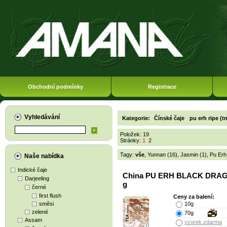
Obchodní podmínky
Registrace
Vyhledávání
Kategorie:
Čínské čaje
pu erh ripe (t
Položek: 19
Stránky:
1
2
Tagy:
vše
,
Yunnan (16)
,
Jasmin (1)
,
Pu Erh
Naše nabídka
Indické čaje
China PU ERH BLACK DRA
Darjeeling
g
černé
first flush
Ceny za balení:
směsi
10g
zelené
70g
Assam
vzorek zdarma