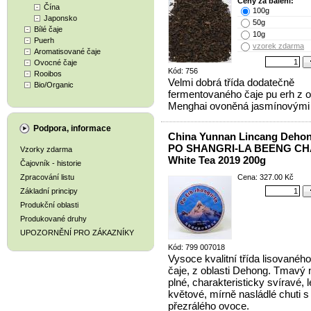
Ceny za balení:
Čína
100g
Japonsko
50g
Bílé čaje
10g
Puerh
vzorek zdarma
Aromatisované čaje
Ovocné čaje
Kód: 756
Rooibos
Velmi dobrá třída dodatečně
Bio/Organic
fermentovaného čaje pu erh z o
Menghai ovoněná jasmínovými 
Podpora, informace
China Yunnan Lincang Deho
PO SHANGRI-LA BEENG CH
Vzorky zdarma
White Tea 2019 200g
Čajovník - historie
Zpracování listu
Cena: 327.00 Kč
Základní principy
Produkční oblasti
Produkované druhy
UPOZORNĚNÍ PRO ZÁKAZNÍKY
Kód: 799 007018
Vysoce kvalitní třída lisovaného
čaje, z oblasti Dehong. Tmavý 
plné, charakteristicky svíravé, 
květové, mírně nasládlé chuti s
přezrálého ovoce.