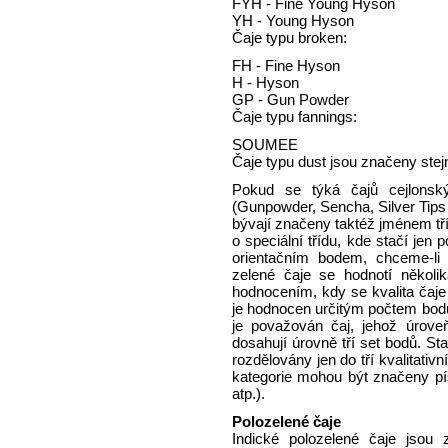
FYH - Fine Young Hyson
YH - Young Hyson
Čaje typu broken:
FH - Fine Hyson
H - Hyson
GP - Gun Powder
Čaje typu fannings:
SOUMEE
Čaje typu dust jsou značeny ste
Pokud se týká čajů cejlonsk
(Gunpowder, Sencha, Silver Tips a
bývají značeny taktéž jménem tř
o speciální třídu, kde stačí je
orientačním bodem, chceme-li s
zelené čaje se hodnotí několi
hodnocením, kdy se kvalita čaje
je hodnocen určitým počtem bodů,
je považován čaj, jehož úrove
dosahují úrovně tří set bodů. St
rozdělovány jen do tří kvalitati
kategorie mohou být značeny 
atp.).
Polozelené čaje
Indické polozelené čaje jso