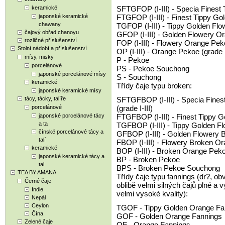
keramické
SFTGFOP (I-III) - Specia Finest 
japonské keramické
FTGFOP (I-III) - Finest Tippy Go
chawany
TGFOP (I-III) - Tippy Golden Flo
čajový obřad chanoyu
GFOP (I-III) - Golden Flowery Or
rozličné příslušenství
FOP (I-III) - Flowery Orange Peko
Stolní nádobí a příslušenství
OP (I-III) - Orange Pekoe (grade I
mísy, misky
P - Pekoe
porcelánové
PS - Pekoe Souchong
japonské porcelánové mísy
S - Souchong
keramické
Třídy čaje typu broken:
japonské keramické mísy
tácy, tácky, talíře
SFTGFBOP (I-III) - Specia Fine
porcelánové
(grade I-III)
japonské porcelánové tácy
FTGFBOP (I-III) - Finest Tippy G
a ta
TGFBOP (I-III) - Tippy Golden Fl
čínské porcelánové tácy a
GFBOP (I-III) - Golden Flowery B
talí
FBOP (I-III) - Flowery Broken Or
keramické
BOP (I-III) - Broken Orange Pekoe
japonské keramické tácy a
BP - Broken Pekoe
tal
BPS - Broken Pekoe Souchong
TEA BY AMANA
Třídy čaje typu fannings (dr?, ob
Černé čaje
oblibě velmi silných čajů plné a v
Indie
velmi vysoké kvality):
Nepál
Ceylon
TGOF - Tippy Golden Orange Fa
Čína
GOF - Golden Orange Fannings
Zelené čaje
OF - Orange Fannings