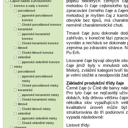
popisu některých černých ča
Čajové nádobí a příslušenství
metodou či čaje cejlonského ty
konvice a sady s konvicí
zpracování černého čaje a čaje
porcelánové
metodou) je myšlen čaj z kambod
japonské porcelánové
obvykle bez tipsů, má charakt
konvice
neméně charakteristické chuti.
čínské porcelánové konvice
keramické
Tmavé čaje jsou dokonale doda
japonské keramické
zahříván, v konečné fázi zpraco
konvice
vyvolán a nechává se dokonale 
čínské keramické konvice
zejména po zdravotní stránce. 
litinové
Pu Erh.
čínské litinové konvice
skleněné
Lisované čaje bývají obvykle slis
japonské skleněné konvice
čaje jimiž byly v minulosti o
misky
Melon), zvláštní kategorii tvoří 
porcelánové
je velmi složité a neodpovídá 
japonské porcelánové
misky
Základní produkční třídy čaje
čínské porcelánové misky
Černé čaje (v Číně dle barvy ná
keramické
Pro tyto čaje se nejčastěji uží
japonské keramické misky
dobách, kdy drtivou většinu čajo
čínské keramické misky
několika slov vyjadřujících vel
litinové
kvalitativní úroveň může být 
čínské litinové misky
strukturována do tří podúrovní 
skleněné
vypadá následovně:
japonské skleněné misky
čínské skleněné misky
Listové třídy:
chawany