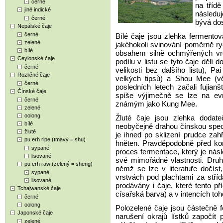
černé
na třídě
jiné indické
následuj
černé
bývá do
Nepálské čaje
černé
Bílé čaje jsou zlehka fermentov
zelené
jakéhokoli svinování poměrně ry
bílé
obsahem silně ochmýřených vrch
Ceylonské čaje
podílu v listu se tyto čaje dělí d
černé
velikosti bez dalšího listu), 
Rozličné čaje
velkých tipsů) a Shou Mee (vě
černé
posledních letech začali fujianš
Čínské čaje
spíše výjimečně se lze na evr
černé
známým jako Kung Mee.
zelené
oolong
Žluté čaje jsou zlehka dodat
bílé
neobyčejně drahou čínskou special
žluté
je ihned po sklizení prudce za
pu erh ripe (tmavý = shu)
hněten. Pravděpodobně před ko
sypané
proces fermentace, který je nás
lisované
své mimořádné vlastnosti. Dr
pu erh raw (zelený = sheng)
němž se lze v literatuře dočíst
sypané
vrstvách pod plachtami za stříd
lisované
prodávány i čaje, které tento př
Tchajwanské čaje
císařská barva) a v intencích toh
černé
oolong
Polozelené čaje jsou částečně 
Japonské čaje
narušení okrajů lístků započít
zelené