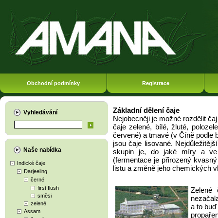
Obchodní podmínky
Registrace
Základní dělení čaje
Vyhledávání
Nejobecněji je možné rozdělit čaj
čaje zelené, bílé, žluté, poloz
červené) a tmavé (v Číně podle 
jsou čaje lisované. Nejdůležitěj
Naše nabídka
skupin je, do jaké míry a ve 
(fermentace je přirozený kvasný
Indické čaje
listu a změně jeho chemických vl
Darjeeling
černé
first flush
Zelené 
směsi
nezačala
zelené
a to buď
Assam
propařen