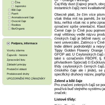
Čína
Čaj třídy dust (čajový prach, ob
Japonsko
instantních čajů) není kvalitati
Bílé čaje
Puerh
Obecně platí, že čím více písme
Aromatisované čaje
však třeba mít na paměti, že to
Ovocné čaje
listu, neříká však nic o jeho zpr
Rooibos
označení spíše orientační. Klas
Bio/Organic
Černé čaje (v Číně jsou pojmen
mají většinou vedle názvu produkč
čínských čajů je běžně navíc uv
není univerzální. Zatímco v Číně
Podpora, informace
Indie dělení podrobnější a ne
Tippy Golden Flowery Orange 
Vzorky zdarma
GFOP atd. U Ceylonských čajů n
Čajovník - historie
také s označením FBOPF, tj. 
Zpracování listu
přívlastkem Sp(ecial) či Ex(klusiv
Základní principy
třídy ceylonských černých čajů.
Produkční oblasti
čínského čaje ale i jinde), se
specifický druhový název, popříp
Produkované druhy
UPOZORNĚNÍ PRO ZÁKAZNÍKY
Zelené a bílé čaje
Pro značení zelených čajů se pou
používá buď stejného systému ja
značek:
Listové třídy: