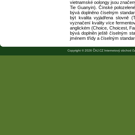
vietnamské oolongy jsou značen
Tie Guanyin). Čínské polozelen
bývá doplněno číselným standar
být kvalita vyjádřena slovně 
vyznačení kvality více fermento
anglickém (Choice, Choicest, Fa
bývá doplněn ještě číselným s
jménem třídy a číselným standa
Copyright © 2026 ČAJ.CZ Internetový obchod ča