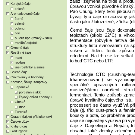
záleží zejména na třídě a produ
Korejské čaje
úpravou vzniká původně čínský,
zelené
Pao Chung, který tvoří jakousi m
Aromatisované čaje
bývají tyto čaje označovány ja
černé
často jako žlutozelené, zřídka (d
zelené
oolong
Černé čaje jsou čaje dokonale
bílé
teplotách (okolo 22°C) a vlhko
pu erh ripe (tmavý = shu)
fermentace (obvykle netrvá d
tradiční asijské
struktury listu svinováním na spe
Ovocné čaje
sušen a tříděn. Tento způso
Rostlinné čaje
ortodoxní. Na trhu se lze setkat
maté
to buď CTC nebo LTP.
rooibos
jiné rostlinky a směsi
Balené čaje
Technologie CTC (crushing-teari
Cukrovinky a bonbóny
trhání-svinování) se vyznaču
Konvice, šálky, soupravy
speciálně upravených rolle
Japonské
masivnějšímu narušení strukt
porcelán a sklo
fermentaci. Tento způsob zprac
čajový obřad chanoyu
úpravě kvalitního čajového listu.
Čínské
processer) se často využívá př
litina
čaje (tj. tříd dust-prach a fann
Turecké
kousky a poté, co proběhne pro
Ostatní čajové příslušenství
čaje se nejčastěji využívá při v
Čajové dózy
čaje z Darjeelingu a Nepálu, 
Knihy o čaji
obsahují také zlomky zeleného (a
Bio/Organic