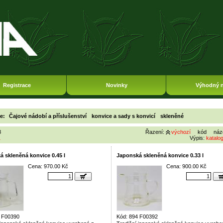
Registrace
Novinky
Výhodný 
ie:
Čajové nádobí a příslušenství
konvice a sady s konvicí
skleněné
8
Řazení:
výchozí
kód
náz
1
Výpis:
katalo
 skleněná konvice 0.45 l
Japonská skleněná konvice 0.33 l
Cena: 970.00 Kč
Cena: 900.00 Kč
4 F00390
Kód: 894 F00392