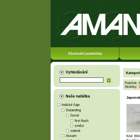
Obchodní podmínky
Vyhledávání
Kategor
Položek: 
Stránky:
Naše nabídka
Japonská
Indické čaje
Darjeeling
černé
first flush
směsi
zelené
Assam
Kód: 89