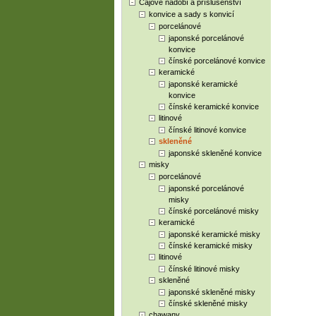
Čajové nádobí a příslušenství
konvice a sady s konvicí
porcelánové
japonské porcelánové
konvice
čínské porcelánové konvice
keramické
japonské keramické
konvice
čínské keramické konvice
litinové
čínské litinové konvice
skleněné
japonské skleněné konvice
misky
porcelánové
japonské porcelánové
misky
čínské porcelánové misky
keramické
japonské keramické misky
čínské keramické misky
litinové
čínské litinové misky
skleněné
japonské skleněné misky
čínské skleněné misky
chawany