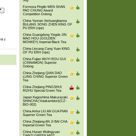
50g
Formosa Pinglin WEN SHAN
PAO CHUNG Award
Competition Oolong
China Yunnan Xishuangbanna
BULANG SONG ZHEN KING OF
PU ERH (ripe)
China Guangdong Yingde JIN
MAO HOU (GOLDEN
ná z
MONKEY) Imperial Black Tea
China Lincang Cang Yuan KING
OF PU ERH (ripe)
China Fujian WUYI ROU GUI
(CINNAMON) Superior
Oolong
China Zhejiang QIAN DAO
LUNG CHING Superior Green
Tea
China Zhejiang PINGSHUI
RIZHU Special Green Tea
Japan Kagoshima Makurazaki
SHINCHA (Yutakamidori)(CZ-
BIO-002)
China Anhui LIU AN GUA PIAN
Superior Green Tea
China Zhejiang AN JI BAI CHA
Imperial Green Tea
China Hunan Wulingyuan
TIANZI GREEN MIST