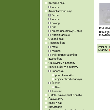
Korejské čaje
zelené
Aromatisované čaje
černé
zelené
oolong
bílé
Kód: 89
pu erh ripe (tmavý = shu)
Elegantn
materiálu
tradiční asijské
Ovocné čaje
Rostlinné čaje
maté
Položek: 
Stránky:
rooibos
jiné rostlinky a směsi
Balené čaje
Cukrovinky a bonbóny
Konvice, šálky, soupravy
Japonské
porcelán a sklo
čajový obřad chanoyu
Čínské
litina
Turecké
Ostatní čajové příslušenství
Čajové dózy
Knihy o čaji
Bio/Organic