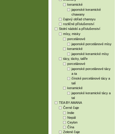
keramické
japonské keramické
chawany
čajový obřad chanoyu
rozličné příslušenství
Stolní nádobí a příslušenství
mísy, misky
porcelánové
japonské porcelánové mísy
keramické
japonské keramické mísy
tácy, tácky, talíře
porcelánové
japonské porcelánové tácy
a ta
čínské porcelánové tácy a
talí
keramické
japonské keramické tácy a
tal
TEA BY AMANA
Černé čaje
Indie
Nepál
Ceylon
Čína
Zelené čaje