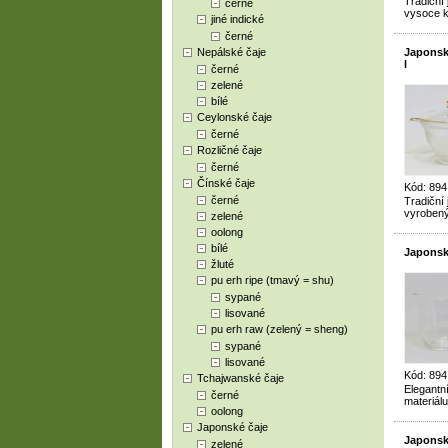
Tradiční
černé
vysoce kv
jiné indické
černé
Nepálské čaje
Japonsk
l
černé
zelené
bílé
Ceylonské čaje
černé
Rozličné čaje
černé
Čínské čaje
Kód: 89
černé
Tradičn
vyrobený 
zelené
oolong
bílé
Japonský
žluté
pu erh ripe (tmavý = shu)
sypané
lisované
pu erh raw (zelený = sheng)
sypané
lisované
Kód: 89
Tchajwanské čaje
Elegantn
černé
materiálu
oolong
Japonské čaje
Japonský
zelené