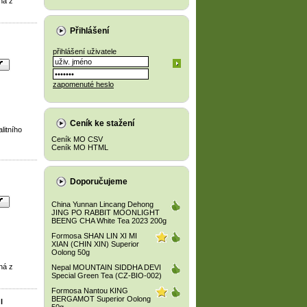
ná z
Přihlášení
přihlášení uživatele
zapomenuté heslo
Ceník ke stažení
litního
Ceník MO CSV
Ceník MO HTML
Doporučujeme
China Yunnan Lincang Dehong
JING PO RABBIT MOONLIGHT
BEENG CHA White Tea 2023 200g
Formosa SHAN LIN XI MI
XIAN (CHIN XIN) Superior
Oolong 50g
ná z
Nepal MOUNTAIN SIDDHA DEVI
Special Green Tea (CZ-BIO-002)
Formosa Nantou KING
BERGAMOT Superior Oolong
l