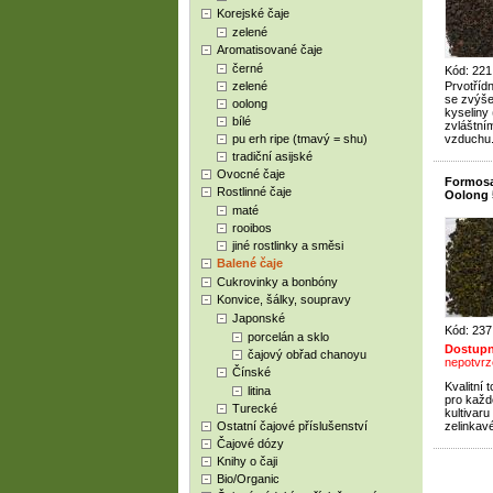
Korejské čaje
zelené
Aromatisované čaje
černé
Kód: 221
zelené
Prvotříd
se zvýš
oolong
kyseliny
bílé
zvláštní
pu erh ripe (tmavý = shu)
vzduchu
tradiční asijské
Ovocné čaje
Formosa
Rostlinné čaje
Oolong 
maté
rooibos
jiné rostlinky a směsi
Balené čaje
Cukrovinky a bonbóny
Konvice, šálky, soupravy
Japonské
Kód: 237
porcelán a sklo
Dostupn
čajový obřad chanoyu
nepotvrz
Čínské
Kvalitní
litina
pro každ
Turecké
kultivaru
Ostatní čajové příslušenství
zelinkavé
Čajové dózy
Knihy o čaji
Bio/Organic