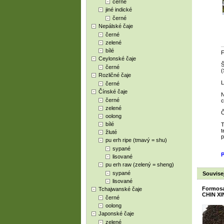
černé
jiné indické
černé
Nepálské čaje
černé
zelené
bílé
F
Ceylonské čaje
Š
černé
(
Rozličné čaje
L
černé
Čínské čaje
N
černé
c
zelené
Č
oolong
bílé
T
t
žluté
p
pu erh ripe (tmavý = shu)
sypané
lisované
pu erh raw (zelený = sheng)
sypané
Souvisej
lisované
Formosa
Tchajwanské čaje
CHIN XI
černé
oolong
Japonské čaje
zelené