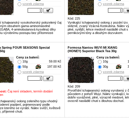
vzorek zdarma
vzorek zdarma
Kód: 225
ní tchajwanský vysokohorský polozelený čaj
Vynikající tchajwanský oolong z pozdní tzv.
eným obsahem gama-aminomáselné
sklizně, zvaný Vzácná Konkubína. Nálev vý
 (GABA, 4-aminobutanová kyselina) díky
plné, sytější, lehce medově nasládlé chuti s
mu výrobnímu postupu bez přítomnosti
pernikovými tóny a dlouhým dozvukem.
.
 Spring FOUR SEASONS Special
Formosa Nantou WUYI MI XIANG
50g
(HONEY) Superior Black Tea 30g
Ceny za balení:
Ceny za balení:
10g
59.00 Kč
10g
50g
197.00 Kč
30g
vzorek zdarma
vzorek zdarma
Kód: 209
Prvotřídní tchajwanský oolong vyrobený z 
ost:
Čaj není skladem, termín dodání
původem z pohoří Wuyi. Nálev vynikající, k
en
dobře vyvážené, plné, výrazně medové, le
ovocně nasládlé chuti s dlouhou dochutí.
 tchajwanský oolong zeleného typu vhodný
odenní popíjení, pojmenovaný podle
 ze kterého se vyrábí. Nálev svěží, květově
, příjemné chuti.