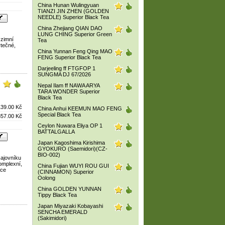
China Hunan Wulingyuan
TIANZI JIN ZHEN (GOLDEN
NEEDLE) Superior Black Tea
China Zhejiang QIAN DAO
LUNG CHING Superior Green
 zimní
Tea
tečné,
China Yunnan Feng Qing MAO
FENG Superior Black Tea
Darjeeling ff FTGFOP 1
SUNGMA DJ 67/2026
Nepal Ilam ff NAWA ARYA
TARA WONDER Superior
Black Tea
139.00 Kč
China Anhui KEEMUN MAO FENG
Special Black Tea
357.00 Kč
Ceylon Nuwara Eliya OP 1
BATTALGALLA
Japan Kagoshima Kirishima
GYOKURO (Saemidori)(CZ-
BIO-002)
čajovníku
omplexní,
China Fujian WUYI ROU GUI
hce
(CINNAMON) Superior
Oolong
China GOLDEN YUNNAN
Tippy Black Tea
Japan Miyazaki Kobayashi
SENCHA EMERALD
(Sakimidori)