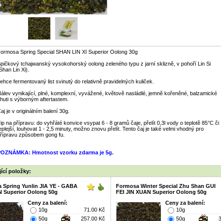
ormosa Spring Special SHAN LIN XI Superior Oolong 30g
pičkový tchajwanský vysokohorský oolong zeleného typu z jarní sklizně, v pohoří Lin Si
Shan Lin Xi).
ehce fermentovaný list svinutý do relativně pravidelných kuliček.
álev vynikající, plné, komplexní, vyvážené, květově nasládlé, jemně kořeněné, balzamické
huti s výborným aftertastem.
aj je v originálním balení 30g.
ip na přípravu: do vyhřáté konvice vsypat 6 - 8 gramů čaje, přelít 0,3l vody o teplotě 85°C či
eplejší, louhovat 1 - 2,5 minuty, možno znovu přelít. Tento čaj je také velmi vhodný pro
řípravu způsobem gong fu.
POZNÁMKA: Hmotnost vzorku zdarma je 5g.
ící položky:
 Spring Yunlin JIA YE - GABA
Formosa Winter Special Zhu Shan GUI
N Superior Oolong 50g
FEI JIN XUAN Superior Oolong 50g
Ceny za balení:
Ceny za balení:
10g
71.00 Kč
10g
50g
257.00 Kč
50g