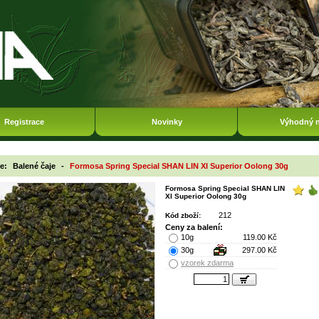
Registrace
Novinky
Výhodný 
ie:
Balené čaje
-
Formosa Spring Special SHAN LIN XI Superior Oolong 30g
Formosa Spring Special SHAN LIN
XI Superior Oolong 30g
212
Kód zboží:
Ceny za balení:
10g
119.00 Kč
30g
297.00 Kč
vzorek zdarma