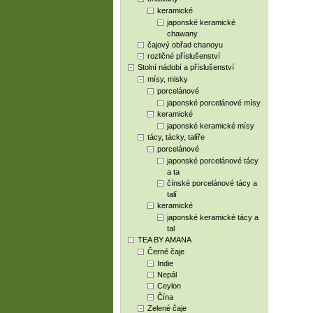
keramické
japonské keramické
chawany
čajový obřad chanoyu
rozličné příslušenství
Stolní nádobí a příslušenství
mísy, misky
porcelánové
japonské porcelánové mísy
keramické
japonské keramické mísy
tácy, tácky, talíře
porcelánové
japonské porcelánové tácy
a ta
čínské porcelánové tácy a
talí
keramické
japonské keramické tácy a
tal
TEA BY AMANA
Černé čaje
Indie
Nepál
Ceylon
Čína
Zelené čaje