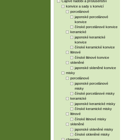
Čajové nádobí a příslušenství
konvice a sady s konvicí
porcelánové
japonské porcelánové
konvice
čínské porcelánové konvice
keramické
japonské keramické
konvice
čínské keramické konvice
litinové
čínské litinové konvice
skleněné
japonské skleněné konvice
misky
porcelánové
japonské porcelánové
misky
čínské porcelánové misky
keramické
japonské keramické misky
čínské keramické misky
litinové
čínské litinové misky
skleněné
japonské skleněné misky
čínské skleněné misky
chawany