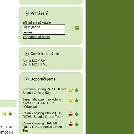
Přihlášení
přihlášení uživatele
zapomenuté heslo
Ceník ke stažení
Ceník MO CSV
Ceník MO HTML
Doporučujeme
Formosa Spring PAO CHUNG
Special Oolong 50g
Japan Miyazaki Takachiho
KAMAIRICHA NUTTY
(Yabukita)
China Zhejiang PINGSHUI
RIZHU Special Green Tea
China Zhejiang TIAN MU
QING DING Special Green
91.00 Kč
Tea
357.00 Kč