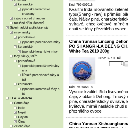
keramické
Kód: 799 007016
Kvalitní třída lisovaného zelené
japonské keramické
typu(Sheng - raw) s příměsí bí
chawany
čajový obřad chanoyu
čaje. Nálev plné, charakteristic
rozličné příslušenství
svíravé, lehce květové, mírně n
Stolní nádobí a příslušenství
chuti se tóny přezrálého ovoce.
mísy, misky
porcelánové
China Yunnan Lincang Deho
japonské porcelánové mísy
PO SHANGRI-LA BEENG CH
keramické
White Tea 2019 200g
japonské keramické mísy
tácy, tácky, talíře
Cena: 327.00 Kč
porcelánové
japonské porcelánové tácy
a ta
čínské porcelánové tácy a
talí
keramické
Kód: 799 007018
japonské keramické tácy a
Vysoce kvalitní třída lisovaného
tal
čaje, z oblasti Dehong. Tmavý 
TEA BY AMANA
plné, charakteristicky svíravé, 
Černé čaje
květové, mírně nasládlé chuti s
Indie
přezrálého ovoce.
Nepál
Ceylon
Čína
China Yunnan Xishuangban
Zelené čaje