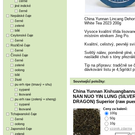
černé
jiné indické
černé
Nepálské čaje
China Yunnan Lincang De
černé
White Tea 2023 200g
zelené
bílé
Vysoce kvalitní třída lisova
Ceylonské čaje
místním etnikem Jing Po.
černé
Kvalitní, celistvý, pevněji s
Rozličné čaje
černé
Světlý nálev, poměrně plné, 
Čínské čaje
nasládlé chuti s tóny přezrá
černé
zelené
Tip na přípravu: tradičně se
dávkování listu je 4,5gr/dcl p
oolong
bílé
žluté
Související položky:
pu erh ripe (tmavý = shu)
sypané
China Yunnan Xishuangbann
lisované
NAN NUO YIN LUNG (SILVE
pu erh raw (zelený = sheng)
DRAGON) Superior (raw pue
sypané
Ceny za balení:
lisované
100g
Tchajwanské čaje
50g
černé
10g
oolong
vzorek zdarma
Japonské čaje
zelené