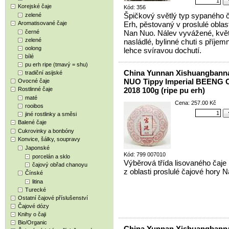
Korejské čaje
Kód: 356
Špičkový světlý typ sypaného 
zelené
Aromatisované čaje
Erh, pěstovaný v proslulé oblas
černé
Nan Nuo. Nálev vyvážené, kvě
zelené
nasládlé, bylinné chuti s příjem
oolong
lehce svíravou dochutí.
bílé
pu erh ripe (tmavý = shu)
China Yunnan Xishuangban
tradiční asijské
NUO Tippy Imperial BEENG
Ovocné čaje
Rostlinné čaje
2018 100g (ripe pu erh)
maté
Cena: 257.00 Kč
rooibos
jiné rostlinky a směsi
Balené čaje
Cukrovinky a bonbóny
Konvice, šálky, soupravy
Japonské
Kód: 799 007010
porcelán a sklo
Výběrová třída lisovaného čaje
čajový obřad chanoyu
z oblasti proslulé čajové hory 
Čínské
litina
Turecké
Ostatní čajové příslušenství
Čajové dózy
Knihy o čaji
Bio/Organic
China Yunnan Xishuangban