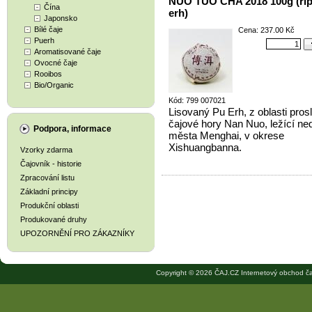
NUO TUO CHA 2018 100g (rip
Čína
erh)
Japonsko
Bílé čaje
Cena: 237.00 Kč
Puerh
Aromatisované čaje
Ovocné čaje
Rooibos
Bio/Organic
Kód: 799 007021
Lisovaný Pu Erh, z oblasti prosl
čajové hory Nan Nuo, ležící ne
Podpora, informace
města Menghai, v okrese
Xishuangbanna.
Vzorky zdarma
Čajovník - historie
Zpracování listu
Základní principy
Produkční oblasti
Produkované druhy
UPOZORNĚNÍ PRO ZÁKAZNÍKY
Copyright © 2026 ČAJ.CZ Internetový obchod ča