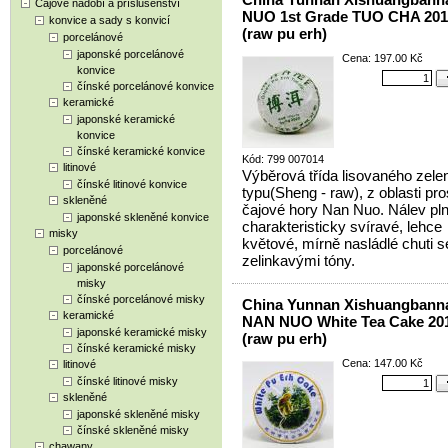
Čajové nádobí a příslušenství
NUO 1st Grade TUO CHA 201
konvice a sady s konvicí
(raw pu erh)
porcelánové
japonské porcelánové
Cena: 197.00 Kč
konvice
čínské porcelánové konvice
keramické
japonské keramické
konvice
čínské keramické konvice
Kód: 799 007014
litinové
Výběrová třída lisovaného zele
čínské litinové konvice
typu(Sheng - raw), z oblasti pro
skleněné
čajové hory Nan Nuo. Nálev pln
japonské skleněné konvice
charakteristicky svíravé, lehce
misky
květové, mírně nasládlé chuti s
porcelánové
zelinkavými tóny.
japonské porcelánové
misky
čínské porcelánové misky
China Yunnan Xishuangbann
keramické
NAN NUO White Tea Cake 20
japonské keramické misky
(raw pu erh)
čínské keramické misky
Cena: 147.00 Kč
litinové
čínské litinové misky
skleněné
japonské skleněné misky
čínské skleněné misky
chawany