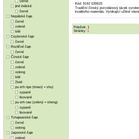
černé
Kód: 9192 030625
jiné indické
Tradiční čínský porcelánový tácek vyrob
černé
kvalitního materiálu. Vynikající užitné vlast
Nepálské čaje
černé
zelené
Položek: 1
Stránky:
1
bílé
Ceylonské čaje
černé
Rozličné čaje
černé
Čínské čaje
černé
zelené
oolong
bílé
žluté
pu erh ripe (tmavý = shu)
sypané
lisované
pu erh raw (zelený = sheng)
sypané
lisované
Tchajwanské čaje
černé
oolong
Japonské čaje
zelené