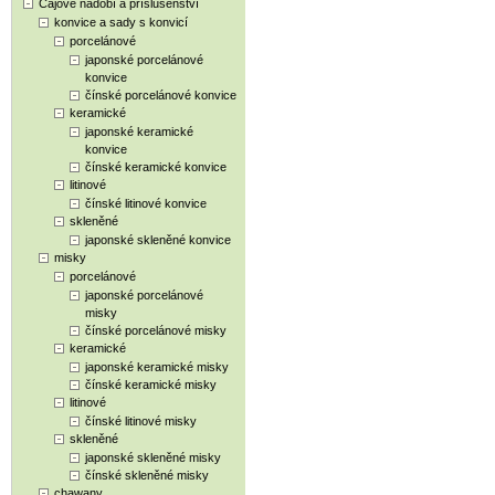
Čajové nádobí a příslušenství
konvice a sady s konvicí
porcelánové
japonské porcelánové
konvice
čínské porcelánové konvice
keramické
japonské keramické
konvice
čínské keramické konvice
litinové
čínské litinové konvice
skleněné
japonské skleněné konvice
misky
porcelánové
japonské porcelánové
misky
čínské porcelánové misky
keramické
japonské keramické misky
čínské keramické misky
litinové
čínské litinové misky
skleněné
japonské skleněné misky
čínské skleněné misky
chawany