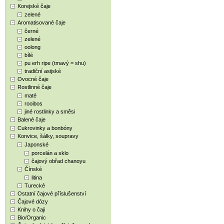
Korejské čaje
zelené
Aromatisované čaje
černé
zelené
oolong
bílé
pu erh ripe (tmavý = shu)
tradiční asijské
Ovocné čaje
Rostlinné čaje
maté
rooibos
jiné rostlinky a směsi
Balené čaje
Cukrovinky a bonbóny
Konvice, šálky, soupravy
Japonské
porcelán a sklo
čajový obřad chanoyu
Čínské
litina
Turecké
Ostatní čajové příslušenství
Čajové dózy
Knihy o čaji
Bio/Organic