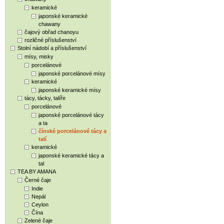
keramické
japonské keramické
chawany
čajový obřad chanoyu
rozličné příslušenství
Stolní nádobí a příslušenství
mísy, misky
porcelánové
japonské porcelánové mísy
keramické
japonské keramické mísy
tácy, tácky, talíře
porcelánové
japonské porcelánové tácy
a ta
čínské porcelánové tácy a
talí
keramické
japonské keramické tácy a
tal
TEA BY AMANA
Černé čaje
Indie
Nepál
Ceylon
Čína
Zelené čaje