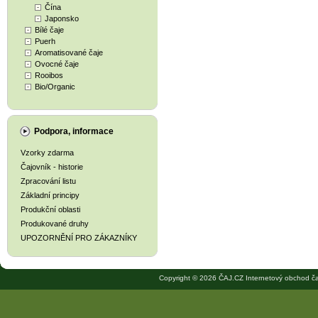
Čína
Japonsko
Bílé čaje
Puerh
Aromatisované čaje
Ovocné čaje
Rooibos
Bio/Organic
Podpora, informace
Vzorky zdarma
Čajovník - historie
Zpracování listu
Základní principy
Produkční oblasti
Produkované druhy
UPOZORNĚNÍ PRO ZÁKAZNÍKY
Copyright © 2026 ČAJ.CZ Internetový obchod ča