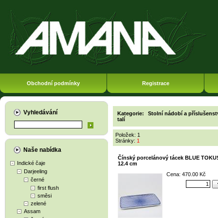
Obchodní podmínky
Registrace
Vyhledávání
Kategorie:
Stolní nádobí a příslušenst
talí
Položek: 1
Stránky:
1
Naše nabídka
Čínský porcelánový tácek BLUE TOKUS
Indické čaje
12.4 cm
Darjeeling
Cena: 470.00 Kč
černé
first flush
směsi
zelené
Assam