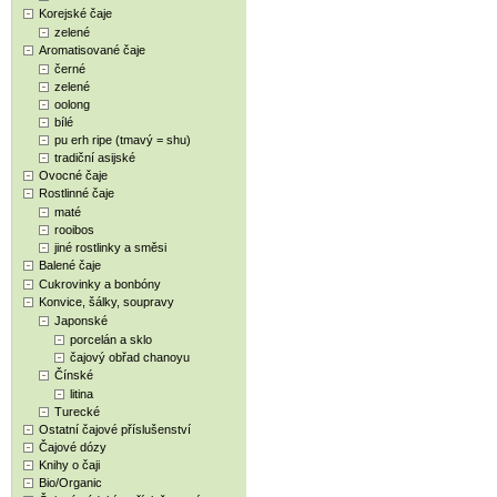
Korejské čaje
zelené
Aromatisované čaje
černé
zelené
oolong
bílé
pu erh ripe (tmavý = shu)
tradiční asijské
Ovocné čaje
Rostlinné čaje
maté
rooibos
jiné rostlinky a směsi
Balené čaje
Cukrovinky a bonbóny
Konvice, šálky, soupravy
Japonské
porcelán a sklo
čajový obřad chanoyu
Čínské
litina
Turecké
Ostatní čajové příslušenství
Čajové dózy
Knihy o čaji
Bio/Organic