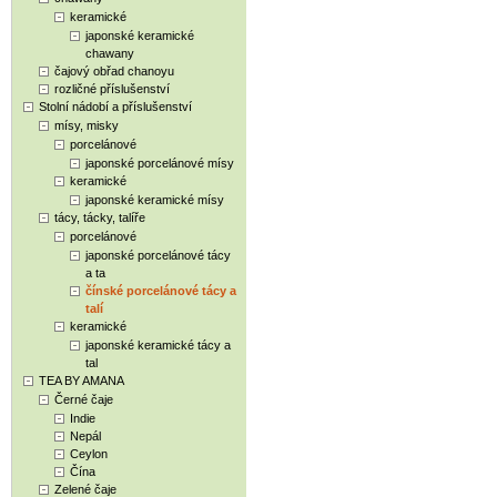
keramické
japonské keramické
chawany
čajový obřad chanoyu
rozličné příslušenství
Stolní nádobí a příslušenství
mísy, misky
porcelánové
japonské porcelánové mísy
keramické
japonské keramické mísy
tácy, tácky, talíře
porcelánové
japonské porcelánové tácy
a ta
čínské porcelánové tácy a
talí
keramické
japonské keramické tácy a
tal
TEA BY AMANA
Černé čaje
Indie
Nepál
Ceylon
Čína
Zelené čaje