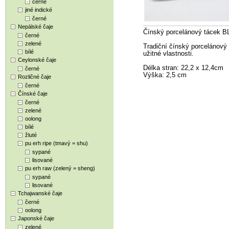
černé
jiné indické
černé
Nepálské čaje
Čínský porcelánový tácek 
černé
zelené
Tradiční čínský porcelánový 
bílé
užitné vlastnosti.
Ceylonské čaje
Délka stran: 22,2 x 12,4cm
černé
Výška: 2,5 cm
Rozličné čaje
černé
Čínské čaje
černé
zelené
oolong
bílé
žluté
pu erh ripe (tmavý = shu)
sypané
lisované
pu erh raw (zelený = sheng)
sypané
lisované
Tchajwanské čaje
černé
oolong
Japonské čaje
zelené