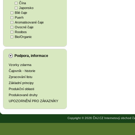
Čína
Japonsko
Bílé čaje
Puerh
Aromatisované čaje
Ovocné čaje
Rooibos
Bio/Organic
Podpora, informace
Vzorky zdarma
Čajovník - historie
Zpracování listu
Základní principy
Produkční oblasti
Produkované druhy
UPOZORNĚNÍ PRO ZÁKAZNÍKY
Copyright © 2026 ČAJ.CZ Internetový obchod ča