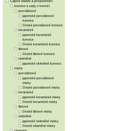
Čajové nádobí a příslušenství
konvice a sady s konvicí
porcelánové
japonské porcelánové
konvice
čínské porcelánové konvice
keramické
japonské keramické
konvice
čínské keramické konvice
litinové
čínské litinové konvice
skleněné
japonské skleněné konvice
misky
porcelánové
japonské porcelánové
misky
čínské porcelánové misky
keramické
japonské keramické misky
čínské keramické misky
litinové
čínské litinové misky
skleněné
japonské skleněné misky
čínské skleněné misky
chawany