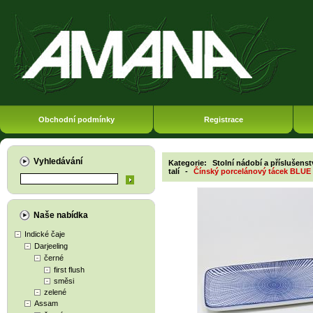
Obchodní podmínky
Registrace
Vyhledávání
Kategorie:
Stolní nádobí a příslušenst
talí
-
Čínský porcelánový tácek BLUE
Naše nabídka
Indické čaje
Darjeeling
černé
first flush
směsi
zelené
Assam