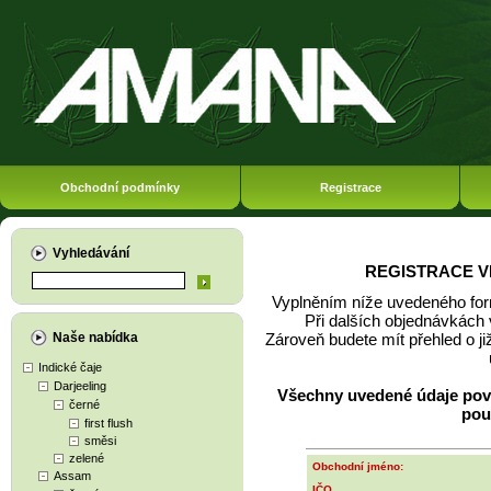
Obchodní podmínky
Registrace
Vyhledávání
REGISTRACE 
Vyplněním níže uvedeného for
Při dalších objednávkách 
Naše nabídka
Zároveň budete mít přehled o ji
Indické čaje
Darjeeling
Všechny uvedené údaje pov
černé
pou
first flush
směsi
zelené
Obchodní jméno:
Assam
IČO