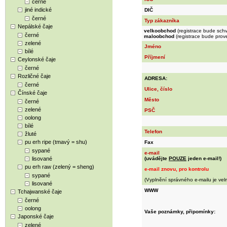
černé
jiné indické
DIČ
černé
Typ zákazníka
Nepálské čaje
velkoobchod
(registrace bude sch
černé
maloobchod
(registrace bude pro
zelené
Jméno
bílé
Příjmení
Ceylonské čaje
černé
Rozličné čaje
ADRESA:
černé
Ulice, číslo
Čínské čaje
Město
černé
zelené
PSČ
oolong
bílé
Telefon
žluté
pu erh ripe (tmavý = shu)
Fax
sypané
e-mail
lisované
(uvádějte
POUZE
jeden e-mail!)
pu erh raw (zelený = sheng)
e-mail znovu, pro kontrolu
sypané
(Vyplnění správného e-mailu je vel
lisované
WWW
Tchajwanské čaje
černé
oolong
Vaše poznámky, připomínky:
Japonské čaje
zelené