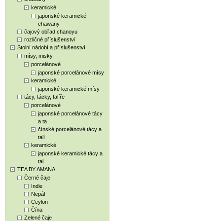
keramické
japonské keramické
chawany
čajový obřad chanoyu
rozličné příslušenství
Stolní nádobí a příslušenství
mísy, misky
porcelánové
japonské porcelánové mísy
keramické
japonské keramické mísy
tácy, tácky, talíře
porcelánové
japonské porcelánové tácy
a ta
čínské porcelánové tácy a
talí
keramické
japonské keramické tácy a
tal
TEA BY AMANA
Černé čaje
Indie
Nepál
Ceylon
Čína
Zelené čaje