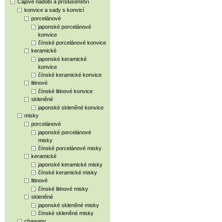
Čajové nádobí a příslušenství
konvice a sady s konvicí
porcelánové
japonské porcelánové
konvice
čínské porcelánové konvice
keramické
japonské keramické
konvice
čínské keramické konvice
litinové
čínské litinové konvice
skleněné
japonské skleněné konvice
misky
porcelánové
japonské porcelánové
misky
čínské porcelánové misky
keramické
japonské keramické misky
čínské keramické misky
litinové
čínské litinové misky
skleněné
japonské skleněné misky
čínské skleněné misky
chawany