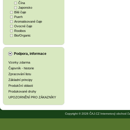
Čína
Japonsko
Bílé čaje
Puerh
Aromatisované čaje
Ovocné čaje
Rooibos
Bio/Organic
Podpora, informace
Vzorky zdarma
Čajovník - historie
Zpracování listu
Základní principy
Produkční oblasti
Produkované druhy
UPOZORNĚNÍ PRO ZÁKAZNÍKY
Copyright © 2026 ČAJ.CZ Internetový obchod ča