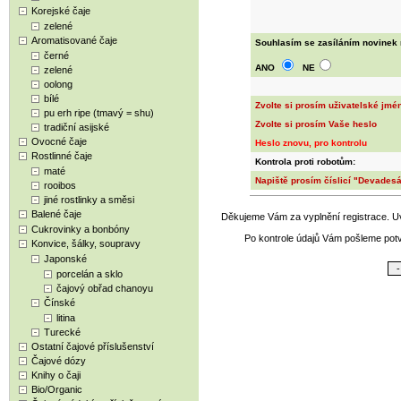
Korejské čaje
zelené
Aromatisované čaje
Souhlasím se zasíláním novinek 
černé
ANO
NE
zelené
oolong
bílé
Zvolte si prosím uživatelské jmé
pu erh ripe (tmavý = shu)
Zvolte si prosím Vaše heslo
tradiční asijské
Ovocné čaje
Heslo znovu, pro kontrolu
Rostlinné čaje
Kontrola proti robotům:
maté
Napiště prosím číslicí "Devades
rooibos
jiné rostlinky a směsi
Balené čaje
Děkujeme Vám za vyplnění registrace. U
Cukrovinky a bonbóny
Po kontrole údajů Vám pošleme potvr
Konvice, šálky, soupravy
Japonské
porcelán a sklo
čajový obřad chanoyu
Čínské
litina
Turecké
Ostatní čajové příslušenství
Čajové dózy
Knihy o čaji
Bio/Organic