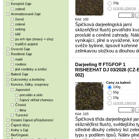
10g
Korejské čaje
vzorek zdarma
zelené
Aromatisované čaje
černé
Kód: 100
Špičková darjeelingská jarní
zelené
sklizeň(first flush) prvotřídní kva
oolong
bílé
proslulé a ceněné zahrady. Nál
pu erh ripe (tmavý = shu)
vynikající, plné a vyvážené, ko
tradiční asijské
svěže bylinné, tipsově kořenné 
Ovocné čaje
zelinkavou složkou a dlouhou d
Rostlinné čaje
maté
Darjeeling ff FTGFOP 1
rooibos
RISHEEHAT DJ 03/2026 (CZ-
jiné rostlinky a směsi
Balené čaje
002)
Cukrovinky a bonbóny
Ceny za balení:
Konvice, šálky, soupravy
100g
Japonské
50g
porcelán a sklo
10g
čajový obřad chanoyu
vzorek zdarma
Čínské
litina
Kód: 103
Turecké
Špičková třída darjeelingské jar
Ostatní čajové příslušenství
sklizně(first flush), světlejšího t
Čajové dózy
středně dlouhý celistvý list zel
Knihy o čaji
typu s podílem tipsů. Nálev plné
Bio/Organic