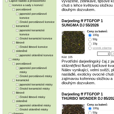
vyvážené, zelinkavé, tipsově k
Čajové nádobí a příslušenství
chuti s lehce květovou složkou
konvice a sady s konvicí
dlouhým dozvukem.
porcelánové
japonské porcelánové
konvice
Darjeeling ff FTGFOP 1
čínské porcelánové konvice
SUNGMA DJ 55/2026
keramické
japonské keramické
Ceny za balení:
konvice
100g
čínské keramické konvice
50g
litinové
10g
čínské litinové konvice
vzorek zdarma
skleněné
japonské skleněné konvice
Kód: 105
misky
Prvotřídní darjeelingský čaj z ja
porcelánové
sklizně(first flush) špičkové kval
japonské porcelánové
Nálev vynikající, velmi svěží, p
misky
nasládlé, exoticky ovocné chuti
čínské porcelánové misky
zajímavou kořennou složkou a
keramické
dlouhým dozvukem.
japonské keramické misky
čínské keramické misky
litinové
Darjeeling ff FTGFOP 1
čínské litinové misky
THURBO WONDER DJ 85/20
skleněné
Ceny za balení:
japonské skleněné misky
100g
čínské skleněné misky
50g
chawany