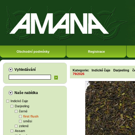
Obchodní podmínky
Registrace
Vyhledávání
Kategorie:
Indické čaje
Darjeeling
č
79/2026
Naše nabídka
Indické čaje
Darjeeling
černé
first flush
směsi
zelené
Assam