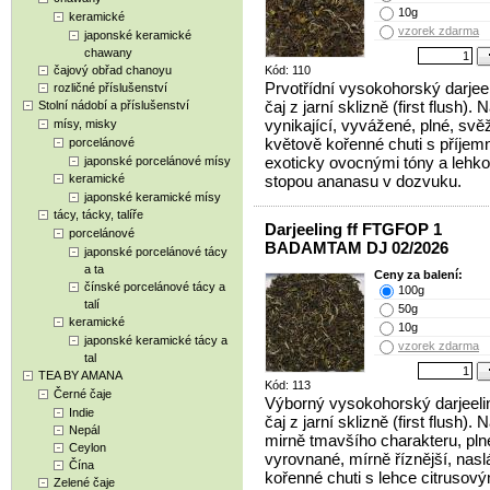
10g
keramické
vzorek zdarma
japonské keramické
chawany
čajový obřad chanoyu
Kód: 110
Prvotřídní vysokohorský darjee
rozličné příslušenství
čaj z jarní sklizně (first flush). 
Stolní nádobí a příslušenství
vynikající, vyvážené, plné, svěž
mísy, misky
květově kořenné chuti s příjem
porcelánové
exoticky ovocnými tóny a lehk
japonské porcelánové mísy
keramické
stopou ananasu v dozvuku.
japonské keramické mísy
tácy, tácky, talíře
Darjeeling ff FTGFOP 1
porcelánové
BADAMTAM DJ 02/2026
japonské porcelánové tácy
a ta
Ceny za balení:
čínské porcelánové tácy a
100g
talí
50g
keramické
10g
japonské keramické tácy a
vzorek zdarma
tal
TEA BY AMANA
Kód: 113
Černé čaje
Výborný vysokohorský darjeel
Indie
čaj z jarní sklizně (first flush). 
Nepál
mirně tmavšího charakteru, pln
Ceylon
vyrovnané, mírně říznější, nasl
Čína
kořenné chuti s lehce citrusový
Zelené čaje