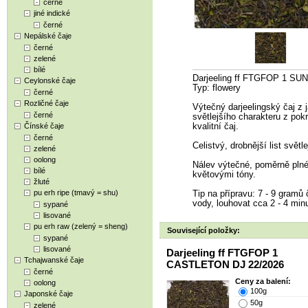
černé
jiné indické
černé
Nepálské čaje
černé
zelené
bílé
Darjeeling ff FTGFOP 1 SU
Ceylonské čaje
Typ: flowery
černé
Rozličné čaje
Výtečný darjeelingský čaj z j
černé
světlejšího charakteru z pokro
Čínské čaje
kvalitní čaj.
černé
Celistvý, drobnější list světl
zelené
oolong
Nálev výtečné, poměrně plné
bílé
květovými tóny.
žluté
pu erh ripe (tmavý = shu)
Tip na přípravu: 7 - 9 gramů č
vody, louhovat cca 2 - 4 minut
sypané
lisované
pu erh raw (zelený = sheng)
Související položky:
sypané
lisované
Darjeeling ff FTGFOP 1
Tchajwanské čaje
CASTLETON DJ 22/2026
černé
Ceny za balení:
oolong
100g
Japonské čaje
50g
zelené