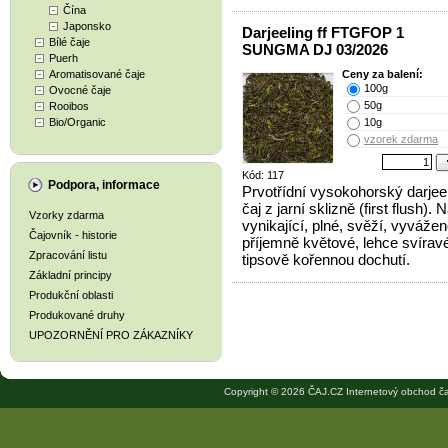
Čína
Japonsko
Darjeeling ff FTGFOP 1
Bílé čaje
SUNGMA DJ 03/2026
Puerh
Aromatisované čaje
Ceny za balení:
100g
Ovocné čaje
50g
Rooibos
Bio/Organic
10g
vzorek zdarma
Kód: 117
Podpora, informace
Prvotřídní vysokohorský darjee
čaj z jarní sklizně (first flush). 
Vzorky zdarma
vynikající, plné, svěží, vyvážen
Čajovník - historie
příjemně květové, lehce svíravé
Zpracování listu
tipsově kořennou dochutí.
Základní principy
Produkční oblasti
Produkované druhy
UPOZORNĚNÍ PRO ZÁKAZNÍKY
Copyright © 2026 ČAJ.CZ Internetový obchod ča