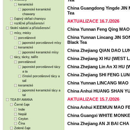
keramické
China Guangdong Yingde JIN
japonské keramické
Tea
chawany
čajový obřad chanoyu
AKTUALIZACE 16.7./2026
rozličné příslušenství
Stolní nádobí a příslušenství
China Yunnan Feng Qing MAO 
mísy, misky
China Yunnan Lincang JIN S
porcelánové
Black Tea
japonské porcelánové mísy
keramické
China Zhejiang QIAN DAO LU
japonské keramické mísy
tácy, tácky, talíře
China Zhejiang XI HU (WEST 
porcelánové
China Zhejiang Lin An XI HU
japonské porcelánové tácy
a ta
China Zhejiang SHI FENG LUN
čínské porcelánové tácy a
talí
China Yunnan LINCANG MAO F
keramické
japonské keramické tácy a
China Anhui HUANG SHAN YUN
tal
AKTUALIZACE 15.7./2026
TEA BY AMANA
Černé čaje
China Anhui KEEMUN MAO FEN
Indie
Nepál
China Guangxi WHITE MONKEY
Ceylon
China Zhejiang AN JI BAI CHA 
Čína
Zelené čaje