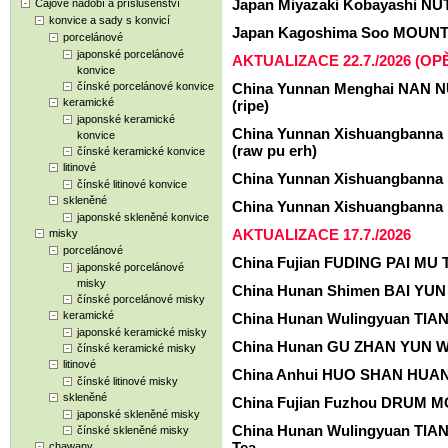
Japan Miyazaki Kobayashi NU
Čajové nádobí a příslušenství
konvice a sady s konvicí
Japan Kagoshima Soo MOUNTA
porcelánové
japonské porcelánové
AKTUALIZACE 22.7./2026 (O
konvice
čínské porcelánové konvice
China Yunnan Menghai NAN 
keramické
(ripe)
japonské keramické
China Yunnan Xishuangbann
konvice
(raw pu erh)
čínské keramické konvice
litinové
China Yunnan Xishuangbanna 
čínské litinové konvice
skleněné
China Yunnan Xishuangbanna 
japonské skleněné konvice
AKTUALIZACE 17.7./2026
misky
porcelánové
China Fujian FUDING PAI MU T
japonské porcelánové
misky
China Hunan Shimen BAI YUN
čínské porcelánové misky
keramické
China Hunan Wulingyuan TIAN
japonské keramické misky
China Hunan GU ZHAN YUN WU
čínské keramické misky
litinové
China Anhui HUO SHAN HUANG
čínské litinové misky
skleněné
China Fujian Fuzhou DRUM M
japonské skleněné misky
China Hunan Wulingyuan TIA
čínské skleněné misky
Tea
chawany