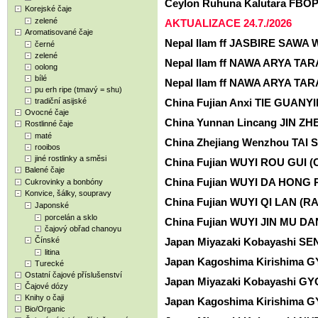
Ceylon Ruhuna Kalutara FBO
Korejské čaje
zelené
AKTUALIZACE 24.7./2026
Aromatisované čaje
Nepal Ilam ff JASBIRE SAWA Wh
černé
zelené
Nepal Ilam ff NAWA ARYA TARA
oolong
bílé
Nepal Ilam ff NAWA ARYA TAR
pu erh ripe (tmavý = shu)
tradiční asijské
China Fujian Anxi TIE GUANYI
Ovocné čaje
China Yunnan Lincang JIN ZH
Rostlinné čaje
maté
China Zhejiang Wenzhou TAI 
rooibos
jiné rostlinky a směsi
China Fujian WUYI ROU GUI 
Balené čaje
China Fujian WUYI DA HONG 
Cukrovinky a bonbóny
Konvice, šálky, soupravy
China Fujian WUYI QI LAN (R
Japonské
porcelán a sklo
China Fujian WUYI JIN MU D
čajový obřad chanoyu
Čínské
Japan Miyazaki Kobayashi S
litina
Japan Kagoshima Kirishima G
Turecké
Ostatní čajové příslušenství
Japan Miyazaki Kobayashi GY
Čajové dózy
Knihy o čaji
Japan Kagoshima Kirishima G
Bio/Organic