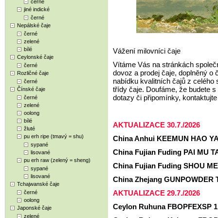
černé
jiné indické
černé
Nepálské čaje
černé
zelené
bílé
Vážení milovníci čaje
Ceylonské čaje
Vítáme Vás na stránkách společ
černé
dovoz a prodej čaje, doplněný o 
Rozličné čaje
nabídku kvalitních čajů z celéh
černé
třídy čaje. Doufáme, že budete s
Čínské čaje
dotazy či připomínky, kontaktuj
černé
zelené
oolong
bílé
AKTUALIZACE 30.7./2026
žluté
pu erh ripe (tmavý = shu)
China Anhui KEEMUN HAO YA 
sypané
China Fujian Fuding PAI MU TA
lisované
pu erh raw (zelený = sheng)
China Fujian Fuding SHOU ME
sypané
lisované
China Zhejang GUNPOWDER T
Tchajwanské čaje
AKTUALIZACE 29.7./2026
černé
oolong
Ceylon Ruhuna FBOPFEXSP 1 
Japonské čaje
zelené