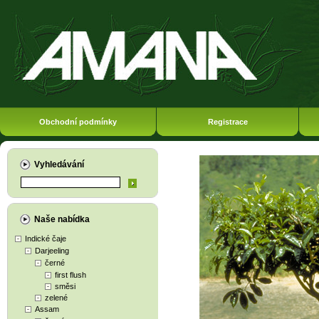
Obchodní podmínky
Registrace
Vyhledávání
Naše nabídka
Indické čaje
Darjeeling
černé
first flush
směsi
zelené
Assam