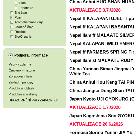
China Anhui HUO SHAN HUANG
Čína
Japonsko
AKTUALIZACE 3.7./2026
Bílé čaje
Puerh
Nepal ff KALAPANI UJELI Tipp
Aromatisované čaje
Nepal ff KALAPANI BASANTAH 
Ovocné čaje
Rooibos
Nepal Ilam ff MALAATE SILVER
Bio/Organic
Nepal KALAPANI WILD EMERAL
Nepal ff FARMERS SPRING Tip
Podpora, informace
Nepal Ilam sf MALAATE RUBY 
Vzorky zdarma
China Yunnan Simao Jingmai
Čajovník - historie
White Tea
Zpracování listu
China Anhui Hou Keng TAI PIN
Základní principy
Produkční oblasti
China Jiangsu Dong Shan TAI
Produkované druhy
Japan Kyoto UJI GYOKURO (
UPOZORNĚNÍ PRO ZÁKAZNÍKY
AKTUALIZACE 1.7./2026
Japan Kagoshima Soo GYOKU
AKTUALIZACE 26.6./2026
Formosa Spring Yunlin JIA YE