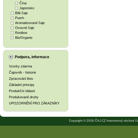
Čína
Japonsko
Bílé čaje
Puerh
Aromatisované čaje
Ovocné čaje
Rooibos
Bio/Organic
Podpora, informace
Vzorky zdarma
Čajovník - historie
Zpracování listu
Základní principy
Produkční oblasti
Produkované druhy
UPOZORNĚNÍ PRO ZÁKAZNÍKY
Copyright © 2026 ČAJ.CZ Internetový obchod ča