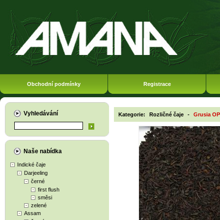
Obchodní podmínky
Registrace
Vyhledávání
Kategorie:
Rozličné čaje
-
Grusia OP
Naše nabídka
Indické čaje
Darjeeling
černé
first flush
směsi
zelené
Assam