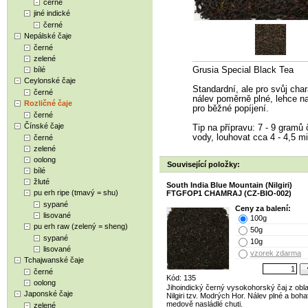
černé
jiné indické
černé
Nepálské čaje
černé
zelené
bílé
Grusia Special Black Tea
Ceylonské čaje
Standardní, ale pro svůj cha
černé
nálev poměrně plné, lehce n
Rozličné čaje
pro běžné popíjení.
černé
Čínské čaje
Tip na přípravu: 7 - 9 gramů č
vody, louhovat cca 4 - 4,5 mi
černé
zelené
oolong
Související položky:
bílé
žluté
South India Blue Mountain (Nilgiri)
pu erh ripe (tmavý = shu)
FTGFOP1 CHAMRAJ (CZ-BIO-002)
sypané
Ceny za balení:
lisované
100g
pu erh raw (zelený = sheng)
50g
sypané
10g
lisované
vzorek zdarma
Tchajwanské čaje
černé
Kód: 135
oolong
Jihoindický černý vysokohorský čaj z obla
Japonské čaje
Nilgiri tzv. Modrých Hor. Nálev plné a boha
medově nasládlé chuti.
zelené