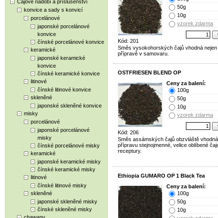
Čajové nádobí a příslušenství
50g
konvice a sady s konvicí
10g
porcelánové
vzorek zdarma
japonské porcelánové
konvice
Kód: 201
čínské porcelánové konvice
Směs vysokohorských čajů vhodná nejen k
keramické
přípravě v samovaru.
japonské keramické
konvice
OSTFRIESEN BLEND OP
čínské keramické konvice
litinové
Ceny za balení:
čínské litinové konvice
100g
skleněné
50g
japonské skleněné konvice
10g
misky
vzorek zdarma
porcelánové
japonské porcelánové
Kód: 206
misky
Směs assámských čajů obzvláště vhodná
přípravu stejnojmenné, velice oblíbené ča
čínské porcelánové misky
receptury.
keramické
japonské keramické misky
čínské keramické misky
Ethiopia GUMARO OP 1 Black Tea
litinové
čínské litinové misky
Ceny za balení:
skleněné
100g
japonské skleněné misky
50g
čínské skleněné misky
10g
chawany