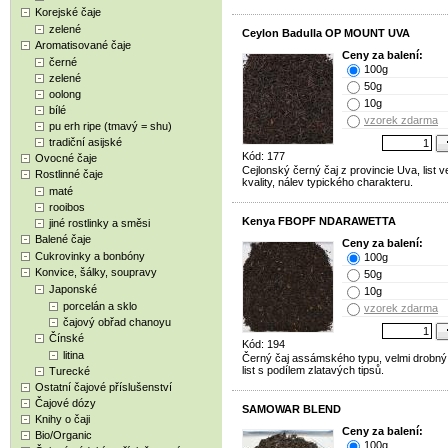
Korejské čaje
zelené
Ceylon Badulla OP MOUNT UVA
Aromatisované čaje
Ceny za balení:
černé
100g
zelené
50g
oolong
10g
bílé
vzorek zdarma
pu erh ripe (tmavý = shu)
tradiční asijské
Kód: 177
Ovocné čaje
Cejlonský černý čaj z provincie Uva, list v
Rostlinné čaje
kvality, nálev typického charakteru.
maté
rooibos
Kenya FBOPF NDARAWETTA
jiné rostlinky a směsi
Balené čaje
Ceny za balení:
Cukrovinky a bonbóny
100g
Konvice, šálky, soupravy
50g
Japonské
10g
porcelán a sklo
vzorek zdarma
čajový obřad chanoyu
Čínské
Kód: 194
litina
Černý čaj assámského typu, velmi drobný
list s podílem zlatavých tipsů.
Turecké
Ostatní čajové příslušenství
Čajové dózy
SAMOWAR BLEND
Knihy o čaji
Ceny za balení:
Bio/Organic
100g