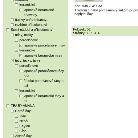
keramické
Kód: 938 GW003A
japonské keramické
Tradiční čínský porcelánový šál pro přípr
popíjení čaje.
chawany
čajový obřad chanoyu
rozličné příslušenství
Položek: 51
Stolní nádobí a příslušenství
Stránky:
1
2
3
4
mísy, misky
porcelánové
japonské porcelánové mísy
keramické
japonské keramické mísy
tácy, tácky, talíře
porcelánové
japonské porcelánové tácy
a ta
čínské porcelánové tácy a
talí
keramické
japonské keramické tácy a
tal
TEA BY AMANA
Černé čaje
Indie
Nepál
Ceylon
Čína
Zelené čaje