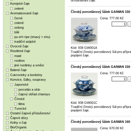
ochutnávání čaje.
Korejské čaje
zelené
Čínský porcelánový šálek GAIWAN 150
Aromatisované čaje
černé
Cena: 777.00 Kč
zelené
oolong
bílé
pu erh ripe (tmavý = shu)
tradiční asijské
Ovocné čaje
Kód: 938 GW001A
Rostlinné čaje
Tradiční čínský porcelánový šál pro přípr
popíjení čaje.
maté
rooibos
jiné rostlinky a směsi
Čínský porcelánový šálek GAIWAN 150
Balené čaje
Cena: 777.00 Kč
Cukrovinky a bonbóny
Konvice, šálky, soupravy
Japonské
porcelán a sklo
čajový obřad chanoyu
Čínské
Kód: 938 GW001C
litina
Tradiční čínský porcelánový šál pro přípr
Turecké
popíjení čaje.
Ostatní čajové příslušenství
Čajové dózy
Čínský porcelánový šálek GAIWAN 160
Knihy o čaji
Bio/Organic
Cena: 670.00 Kč