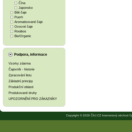
Čína
Japonsko
Bílé čaje
Puerh
Aromatisované čaje
Ovocné čaje
Rooibos
Bio/Organic
Podpora, informace
Vzorky zdarma
Čajovník - historie
Zpracování listu
Základní principy
Produkční oblasti
Produkované druhy
UPOZORNĚNÍ PRO ZÁKAZNÍKY
Copyright © 2026 ČAJ.CZ Internetový obchod ča