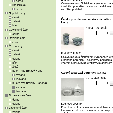
černé
Čajová miska s čichátkem vyrobená z kval
jiné indické
čínského porcelánu, s modrým květinov
černé
na bílém podkladu.
Nepálské čaje
černé
Čínská porcelánová miska s čichátkem
zelené
květy
bílé
Cena: 120.00 Kč
Ceylonské čaje
černé
Rozličné čaje
černé
Čínské čaje
černé
Kód: 862 TP0023
zelené
Čajová miska s čichátkem vyrobená z kval
oolong
čínského porcelánu, zelenkavý podklad s 
bílé
vzorem a barevným květinovým dekorem.
žluté
pu erh ripe (tmavý = shu)
Čajová testovací souprava (China)
sypané
Cena: 470.00 Kč
lisované
pu erh raw (zelený = sheng)
sypané
lisované
Tchajwanské čaje
černé
oolong
Kód: 900 000549
Porcelánová testerská sada, nádobka s p
Japonské čaje
louhování a slévací miska, určená pro prof
zelené