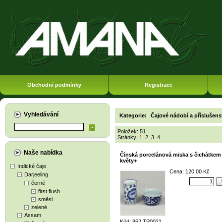
Obchodní podmínky
Registrace
Vyhledávání
Kategorie:
Čajové nádobí a příslušens
Položek: 51
Stránky:
1
2
3
4
Naše nabídka
Čínská porcelánová miska s čichátkem
květy+
Indické čaje
Cena: 120.00 Kč
Darjeeling
černé
first flush
směsi
zelené
Assam
Kód: 862 TP0021