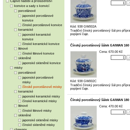
Čajové nádobí a příslušenství
konvice a sady s konvicí
porcelánové
japonské porcelánové
konvice
čínské porcelánové konvice
Kód: 938 GW002A
keramické
Tradiční čínský porcelánový šál pro přípr
popíjení čaje.
japonské keramické
konvice
čínské keramické konvice
Čínský porcelánový šálek GAIWAN 160
litinové
Cena: 670.00 Kč
čínské litinové konvice
skleněné
japonské skleněné konvice
misky
porcelánové
japonské porcelánové
Kód: 938 GW002C
misky
Tradiční čínský porcelánový šál pro přípr
čínské porcelánové misky
popíjení čaje.
keramické
japonské keramické misky
Čínský porcelánový šálek GAIWAN 180
čínské keramické misky
litinové
Cena: 470.00 Kč
čínské litinové misky
skleněné
japonské skleněné misky
čínské skleněné misky
chawany