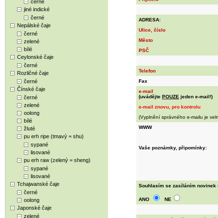
černé
jiné indické
černé
ADRESA:
Nepálské čaje
Ulice, číslo
černé
Město
zelené
bílé
PSČ
Ceylonské čaje
černé
Telefon
Rozličné čaje
černé
Fax
Čínské čaje
e-mail
(uvádějte
POUZE
jeden e-mail!)
černé
zelené
e-mail znovu, pro kontrolu
oolong
(Vyplnění správného e-mailu je vel
bílé
WWW
žluté
pu erh ripe (tmavý = shu)
sypané
Vaše poznámky, připomínky:
lisované
pu erh raw (zelený = sheng)
sypané
lisované
Tchajwanské čaje
Souhlasím se zasíláním novinek 
černé
ANO
NE
oolong
Japonské čaje
zelené