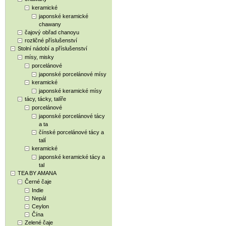
keramické
japonské keramické
chawany
čajový obřad chanoyu
rozličné příslušenství
Stolní nádobí a příslušenství
mísy, misky
porcelánové
japonské porcelánové mísy
keramické
japonské keramické mísy
tácy, tácky, talíře
porcelánové
japonské porcelánové tácy
a ta
čínské porcelánové tácy a
talí
keramické
japonské keramické tácy a
tal
TEA BY AMANA
Černé čaje
Indie
Nepál
Ceylon
Čína
Zelené čaje