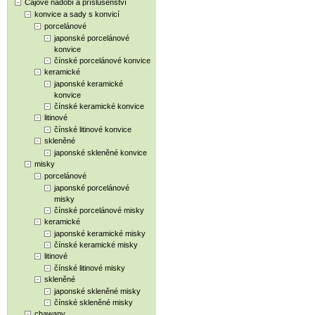
Čajové nádobí a příslušenství
konvice a sady s konvicí
porcelánové
japonské porcelánové
konvice
čínské porcelánové konvice
keramické
japonské keramické
konvice
čínské keramické konvice
litinové
čínské litinové konvice
skleněné
japonské skleněné konvice
misky
porcelánové
japonské porcelánové
misky
čínské porcelánové misky
keramické
japonské keramické misky
čínské keramické misky
litinové
čínské litinové misky
skleněné
japonské skleněné misky
čínské skleněné misky
chawany