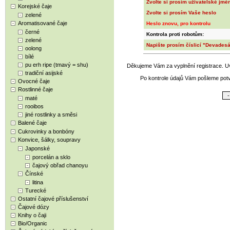
Zvolte si prosím uživatelské jmé
Korejské čaje
Zvolte si prosím Vaše heslo
zelené
Aromatisované čaje
Heslo znovu, pro kontrolu
černé
Kontrola proti robotům:
zelené
Napište prosím číslicí "Devades
oolong
bílé
pu erh ripe (tmavý = shu)
Děkujeme Vám za vyplnění registrace. U
tradiční asijské
Po kontrole údajů Vám pošleme potvr
Ovocné čaje
Rostlinné čaje
maté
rooibos
jiné rostlinky a směsi
Balené čaje
Cukrovinky a bonbóny
Konvice, šálky, soupravy
Japonské
porcelán a sklo
čajový obřad chanoyu
Čínské
litina
Turecké
Ostatní čajové příslušenství
Čajové dózy
Knihy o čaji
Bio/Organic