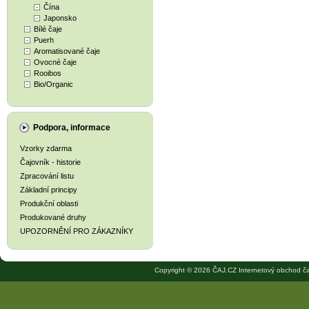
Čína
Japonsko
Bílé čaje
Puerh
Aromatisované čaje
Ovocné čaje
Rooibos
Bio/Organic
Podpora, informace
Vzorky zdarma
Čajovník - historie
Zpracování listu
Základní principy
Produkční oblasti
Produkované druhy
UPOZORNĚNÍ PRO ZÁKAZNÍKY
Copyright © 2026 ČAJ.CZ Internetový obchod ča