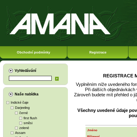
Obchodní podmínky
Registrace
Vyhledávání
REGISTRACE 
Vyplněním níže uvedeného for
Při dalších objednávkách 
Naše nabídka
Zároveň budete mít přehled o ji
Indické čaje
Darjeeling
Všechny uvedené údaje pov
černé
pou
first flush
směsi
zelené
Jméno
Assam
Příjmení