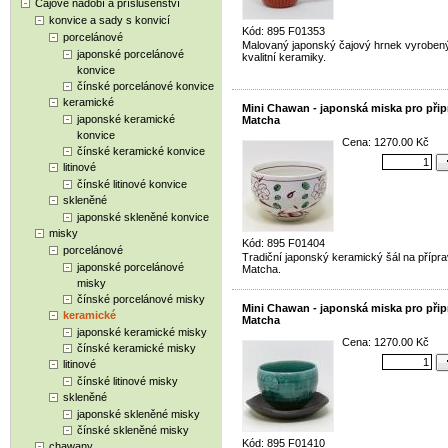
Čajové nádobí a příslušenství
konvice a sady s konvicí
Kód: 895 F01353
porcelánové
Malovaný japonský čajový hrnek vyroben
japonské porcelánové
kvalitní keramiky.
konvice
čínské porcelánové konvice
keramické
Mini Chawan - japonská miska pro přip
japonské keramické
Matcha
konvice
Cena: 1270.00 Kč
čínské keramické konvice
litinové
čínské litinové konvice
skleněné
japonské skleněné konvice
misky
Kód: 895 F01404
porcelánové
Tradiční japonský keramický šál na přípra
japonské porcelánové
Matcha.
misky
čínské porcelánové misky
Mini Chawan - japonská miska pro přip
keramické
Matcha
japonské keramické misky
Cena: 1270.00 Kč
čínské keramické misky
litinové
čínské litinové misky
skleněné
japonské skleněné misky
čínské skleněné misky
Kód: 895 F01410
chawany