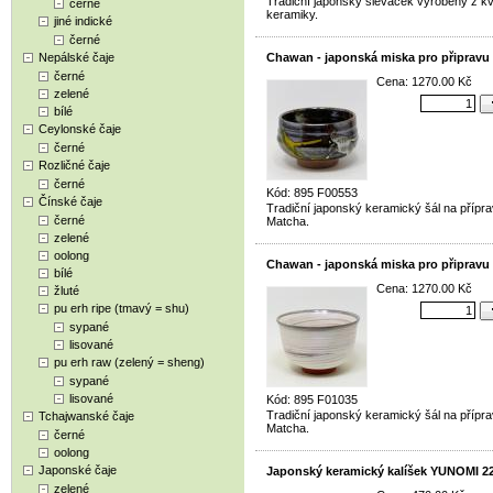
Tradiční japonský sléváček vyrobený z kva
černé
keramiky.
jiné indické
černé
Nepálské čaje
Chawan - japonská miska pro připravu
černé
Cena: 1270.00 Kč
zelené
bílé
Ceylonské čaje
černé
Rozličné čaje
černé
Kód: 895 F00553
Čínské čaje
Tradiční japonský keramický šál na přípra
černé
Matcha.
zelené
oolong
Chawan - japonská miska pro připravu
bílé
Cena: 1270.00 Kč
žluté
pu erh ripe (tmavý = shu)
sypané
lisované
pu erh raw (zelený = sheng)
sypané
lisované
Kód: 895 F01035
Tradiční japonský keramický šál na přípra
Tchajwanské čaje
Matcha.
černé
oolong
Japonské čaje
Japonský keramický kalíšek YUNOMI 2
zelené