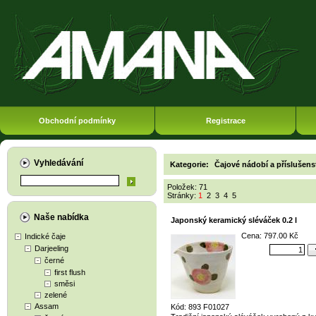
Obchodní podmínky
Registrace
Vyhledávání
Kategorie:
Čajové nádobí a příslušens
Položek: 71
Stránky:
1
2
3
4
5
Naše nabídka
Japonský keramický sléváček 0.2 l
Cena: 797.00 Kč
Indické čaje
Darjeeling
černé
first flush
směsi
zelené
Assam
Kód: 893 F01027