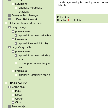
Tradiční japonský keramický šál na přípra
keramické
Matcha.
japonské keramické
chawany
čajový obřad chanoyu
Položek: 71
rozličné příslušenství
Stránky:
1
2
3
4
5
Stolní nádobí a příslušenství
mísy, misky
porcelánové
japonské porcelánové mísy
keramické
japonské keramické mísy
tácy, tácky, talíře
porcelánové
japonské porcelánové tácy
a ta
čínské porcelánové tácy a
talí
keramické
japonské keramické tácy a
tal
TEA BY AMANA
Černé čaje
Indie
Nepál
Ceylon
Čína
Zelené čaje