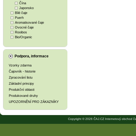
Čína
Japonsko
Bílé čaje
Puerh
Aromatisované čaje
Ovocné čaje
Rooibos
Bio/Organic
Podpora, informace
Vzorky zdarma
Čajovník - historie
Zpracování listu
Základní principy
Produkční oblasti
Produkované druhy
UPOZORNĚNÍ PRO ZÁKAZNÍKY
Copyright © 2026 ČAJ.CZ Internetový obchod ča