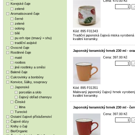
Cena: 470.00 Kč
Korejské čaje
zelené
Aromatisované čaje
černé
zelené
oolong
Kód: 895 F01343
bílé
Tradiční japonská čajová miska vyrobená
pu erh ripe (tmavý = shu)
kvalitní keramiky.
tradiční asijské
Ovocné čaje
Japonský keramický hrnek 230 ml - or
Rostlinné čaje
Cena: 397.00 Kč
maté
rooibos
jiné rostlinky a směsi
Balené čaje
Cukrovinky a bonbóny
Konvice, šálky, soupravy
Japonské
Kód: 895 F01351
Malovaný japonský čajový hrnek vyroben
porcelán a sklo
kvalitní keramiky.
čajový obřad chanoyu
Čínské
litina
Japonský keramický hrnek 230 ml - čer
Turecké
Cena: 397.00 Kč
Ostatní čajové příslušenství
Čajové dózy
Knihy o čaji
Bio/Organic