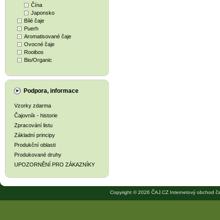
Čína
Japonsko
Bílé čaje
Puerh
Aromatisované čaje
Ovocné čaje
Rooibos
Bio/Organic
Podpora, informace
Vzorky zdarma
Čajovník - historie
Zpracování listu
Základní principy
Produkční oblasti
Produkované druhy
UPOZORNĚNÍ PRO ZÁKAZNÍKY
Copyright © 2026 ČAJ.CZ Internetový obchod ča