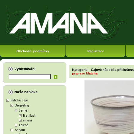
Obchodní podmínky
Registrace
Vyhledávání
Kategorie:
Čajové nádobí a příslušens
připravu Matcha
Naše nabídka
Indické čaje
Darjeeling
černé
first flush
směsi
zelené
Assam