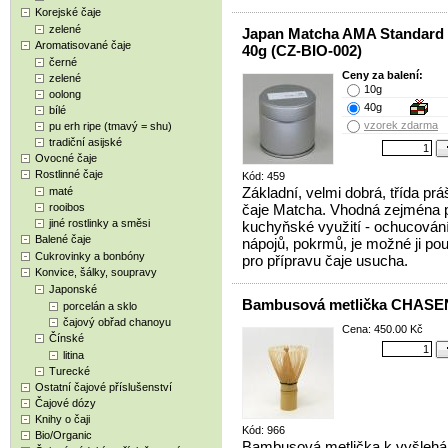
Korejské čaje
zelené
Japan Matcha AMA Standard
Aromatisované čaje
40g (CZ-BIO-002)
černé
Ceny za balení:
zelené
10g
oolong
40g
bílé
vzorek zdarma
pu erh ripe (tmavý = shu)
tradiční asijské
Ovocné čaje
Rostlinné čaje
Kód: 459
Základní, velmi dobrá, třída pr
maté
rooibos
čaje Matcha. Vhodná zejména 
jiné rostlinky a směsi
kuchyňské využití - ochucován
Balené čaje
nápojů, pokrmů, je možné ji pou
Cukrovinky a bonbóny
pro přípravu čaje usucha.
Konvice, šálky, soupravy
Japonské
Bambusová metlička CHASE
porcelán a sklo
čajový obřad chanoyu
Cena: 450.00 Kč
Čínské
litina
Turecké
Ostatní čajové příslušenství
Čajové dózy
Knihy o čaji
Kód: 966
Bio/Organic
Bambusová metlička k vyšlehán