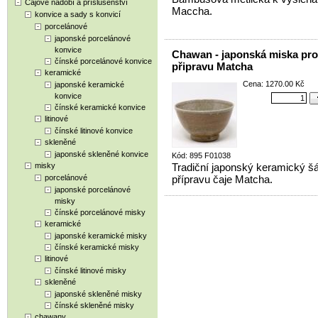
Čajové nádobí a příslušenství
Maccha.
konvice a sady s konvicí
porcelánové
japonské porcelánové
konvice
Chawan - japonská miska pro
čínské porcelánové konvice
připravu Matcha
keramické
Cena: 1270.00 Kč
japonské keramické
konvice
čínské keramické konvice
litinové
čínské litinové konvice
skleněné
japonské skleněné konvice
Kód: 895 F01038
misky
Tradiční japonský keramický šá
porcelánové
přípravu čaje Matcha.
japonské porcelánové
misky
čínské porcelánové misky
keramické
japonské keramické misky
čínské keramické misky
litinové
čínské litinové misky
skleněné
japonské skleněné misky
čínské skleněné misky
chawany