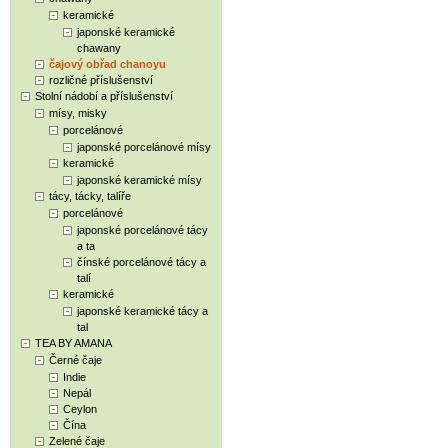
keramické
japonské keramické
chawany
čajový obřad chanoyu
rozličné příslušenství
Stolní nádobí a příslušenství
mísy, misky
porcelánové
japonské porcelánové mísy
keramické
japonské keramické mísy
tácy, tácky, talíře
porcelánové
japonské porcelánové tácy
a ta
čínské porcelánové tácy a
talí
keramické
japonské keramické tácy a
tal
TEA BY AMANA
Černé čaje
Indie
Nepál
Ceylon
Čína
Zelené čaje