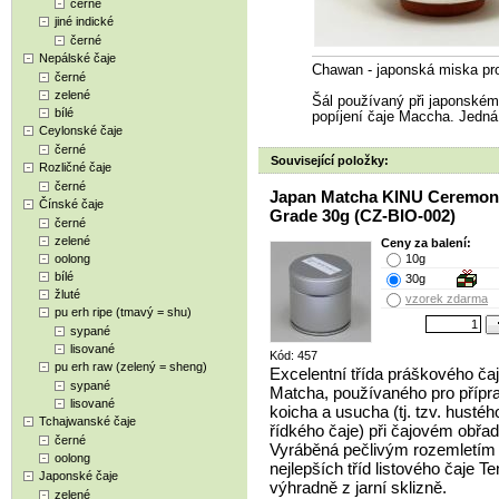
černé
jiné indické
černé
Nepálské čaje
Chawan - japonská miska pr
černé
zelené
Šál používaný při japonském
bílé
popíjení čaje Maccha. Jedná 
Ceylonské čaje
černé
Související položky:
Rozličné čaje
černé
Japan Matcha KINU Ceremon
Čínské čaje
Grade 30g (CZ-BIO-002)
černé
zelené
Ceny za balení:
oolong
10g
bílé
30g
žluté
vzorek zdarma
pu erh ripe (tmavý = shu)
sypané
lisované
Kód: 457
pu erh raw (zelený = sheng)
Excelentní třída práškového ča
sypané
Matcha, používaného pro přípr
lisované
koicha a usucha (tj. tzv. hustéh
Tchajwanské čaje
řídkého čaje) při čajovém obřad
černé
Vyráběná pečlivým rozemletím
oolong
nejlepších tříd listového čaje T
Japonské čaje
výhradně z jarní sklizně.
zelené