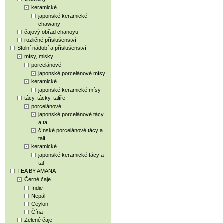
keramické
japonské keramické
chawany
čajový obřad chanoyu
rozličné příslušenství
Stolní nádobí a příslušenství
mísy, misky
porcelánové
japonské porcelánové mísy
keramické
japonské keramické mísy
tácy, tácky, talíře
porcelánové
japonské porcelánové tácy
a ta
čínské porcelánové tácy a
talí
keramické
japonské keramické tácy a
tal
TEA BY AMANA
Černé čaje
Indie
Nepál
Ceylon
Čína
Zelené čaje