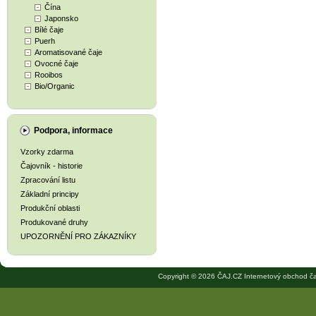
Čína
Japonsko
Bílé čaje
Puerh
Aromatisované čaje
Ovocné čaje
Rooibos
Bio/Organic
Podpora, informace
Vzorky zdarma
Čajovník - historie
Zpracování listu
Základní principy
Produkční oblasti
Produkované druhy
UPOZORNĚNÍ PRO ZÁKAZNÍKY
Copyright © 2026 ČAJ.CZ Internetový obchod ča