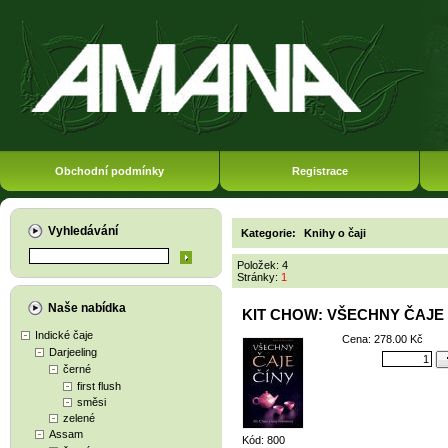
Obchodní podmínky
Registrace
Vyhledávání
Kategorie:
Knihy o čaji
Položek: 4
Stránky:
1
Naše nabídka
KIT CHOW: VŠECHNY ČAJE
Indické čaje
Cena: 278.00 Kč
Darjeeling
černé
first flush
směsi
zelené
Assam
Kód: 800