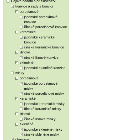
Čajové nádobí a příslušenství
konvice a sady s konvicí
porcelánové
japonské porcelánové
konvice
čínské porcelánové konvice
keramické
japonské keramické
konvice
čínské keramické konvice
litinové
čínské litinové konvice
skleněné
japonské skleněné konvice
misky
porcelánové
japonské porcelánové
misky
čínské porcelánové misky
keramické
japonské keramické misky
čínské keramické misky
litinové
čínské litinové misky
skleněné
japonské skleněné misky
čínské skleněné misky
chawany