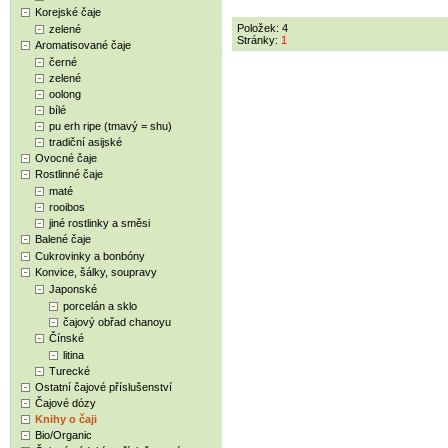
Korejské čaje
Položek: 4
zelené
Stránky:
1
Aromatisované čaje
černé
zelené
oolong
bílé
pu erh ripe (tmavý = shu)
tradiční asijské
Ovocné čaje
Rostlinné čaje
maté
rooibos
jiné rostlinky a směsi
Balené čaje
Cukrovinky a bonbóny
Konvice, šálky, soupravy
Japonské
porcelán a sklo
čajový obřad chanoyu
Čínské
litina
Turecké
Ostatní čajové příslušenství
Čajové dózy
Knihy o čaji
Bio/Organic