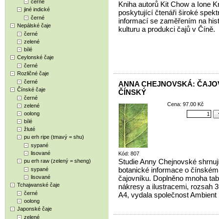
černé
Kniha autorů Kit Chow a Ione 
jiné indické
poskytující čtenáři široké spek
černé
informací se zaměřením na histo
Nepálské čaje
kulturu a produkci čajů v Číně.
černé
zelené
bílé
Ceylonské čaje
černé
Rozličné čaje
černé
ANNA CHEJNOVSKÁ: ČAJO
Čínské čaje
ČÍNSKÝ
černé
Cena: 97.00 Kč
zelené
oolong
bílé
žluté
pu erh ripe (tmavý = shu)
sypané
lisované
Kód: 807
Studie Anny Chejnovské shrnuj
pu erh raw (zelený = sheng)
botanické informace o čínském
sypané
lisované
čajovníku. Doplněno mnoha tab
Tchajwanské čaje
nákresy a ilustracemi, rozsah 3
černé
A4, vydala společnost Ambient
oolong
Japonské čaje
zelené