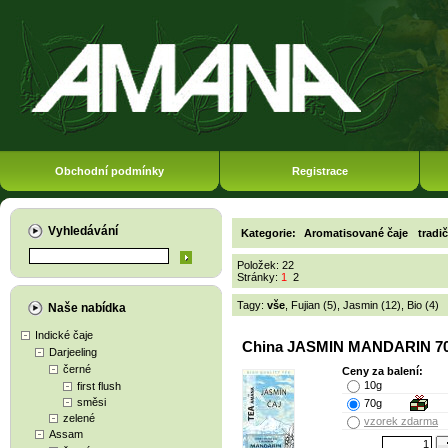
Obchodní podmínky
Registrace
Vyhledávání
Kategorie:
Aromatisované čaje
tradič
Položek: 22
Stránky:
1
2
Tagy:
vše
,
Fujian (5)
,
Jasmin (12)
,
Bio (4)
Naše nabídka
Indické čaje
China JASMIN MANDARIN 70
Darjeeling
černé
Ceny za balení:
10g
first flush
směsi
70g
zelené
vzorek zdarma
Assam