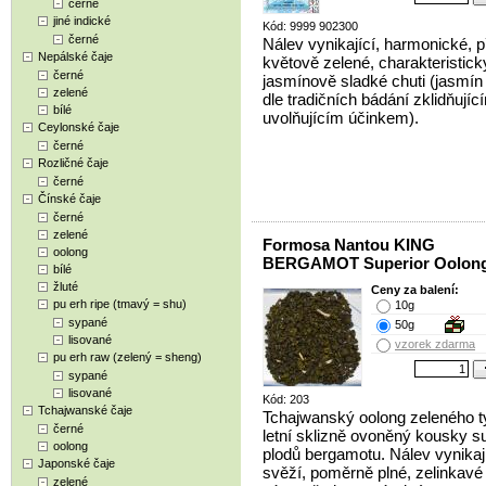
černé
jiné indické
Kód: 9999 902300
černé
Nálev vynikající, harmonické, 
Nepálské čaje
květově zelené, charakteristick
černé
jasmínově sladké chuti (jasmín
zelené
dle tradičních bádání zklidňujíc
bílé
uvolňujícím účinkem).
Ceylonské čaje
černé
Rozličné čaje
černé
Čínské čaje
černé
zelené
Formosa Nantou KING
oolong
BERGAMOT Superior Oolong
bílé
žluté
Ceny za balení:
pu erh ripe (tmavý = shu)
10g
sypané
50g
lisované
vzorek zdarma
pu erh raw (zelený = sheng)
sypané
lisované
Kód: 203
Tchajwanské čaje
Tchajwanský oolong zeleného t
černé
letní sklizně ovoněný kousky 
oolong
plodů bergamotu. Nálev vynikají
Japonské čaje
svěží, poměrně plné, zelinkavé 
zelené