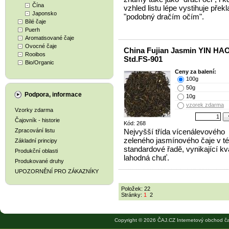
Čína
vzhled listu lépe vystihuje překl
Japonsko
"podobný dračím očím".
Bílé čaje
Puerh
Aromatisované čaje
Ovocné čaje
China Fujian Jasmin YIN HA
Rooibos
Std.FS-901
Bio/Organic
Ceny za balení:
100g
50g
Podpora, informace
10g
vzorek zdarma
Vzorky zdarma
Čajovník - historie
Kód: 268
Zpracování listu
Nejvyšší třída vícenálevového
zeleného jasmínového čaje v té
Základní principy
standardové řadě, vynikající kva
Produkční oblasti
lahodná chuť.
Produkované druhy
UPOZORNĚNÍ PRO ZÁKAZNÍKY
Položek: 22
Stránky:
1
2
Copyright © 2026 ČAJ.CZ Internetový obchod ča