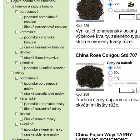
Čajové nádobí a příslušenství
50g
konvice a sady s konvicí
vzorek zdarma
porcelánové
japonské porcelánové
konvice
Kód: 229
čínské porcelánové konvice
Vynikající tchajwanský oolong
keramické
výběrové kvality, zeleného typu 
japonské keramické
sklizně ovoněný květy růže.
konvice
čínské keramické konvice
litinové
China Rose Congou Std.707
čínské litinové konvice
skleněné
Ceny za balení:
100g
japonské skleněné konvice
50g
misky
10g
porcelánové
vzorek zdarma
japonské porcelánové
misky
čínské porcelánové misky
Kód: 259
keramické
Tradiční černý čaj aromatizova
japonské keramické misky
okvětními lístky růže.
čínské keramické misky
litinové
čínské litinové misky
skleněné
japonské skleněné misky
China Fujian Wuyi TARRY
čínské skleněné misky
LAPSANG SOUCHONG
chawany