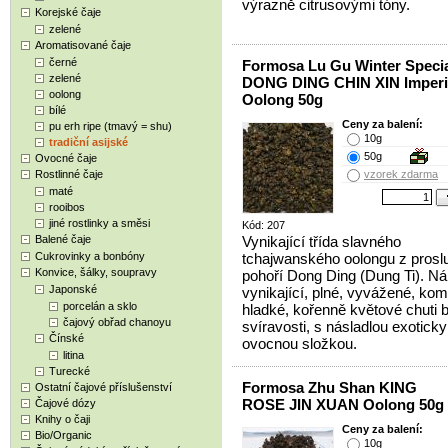
výrazně citrusovými tóny.
Korejské čaje
zelené
Aromatisované čaje
černé
Formosa Lu Gu Winter Speci
zelené
DONG DING CHIN XIN Imperi
oolong
Oolong 50g
bílé
Ceny za balení:
pu erh ripe (tmavý = shu)
10g
tradiční asijské
50g
Ovocné čaje
Rostlinné čaje
vzorek zdarma
maté
rooibos
jiné rostlinky a směsi
Kód: 207
Balené čaje
Vynikající třída slavného
Cukrovinky a bonbóny
tchajwanského oolongu z prosl
Konvice, šálky, soupravy
pohoří Dong Ding (Dung Ti). Ná
Japonské
vynikající, plné, vyvážené, kom
porcelán a sklo
hladké, kořenně květové chuti 
čajový obřad chanoyu
svíravosti, s násladlou exoticky
Čínské
ovocnou složkou.
litina
Turecké
Formosa Zhu Shan KING
Ostatní čajové příslušenství
ROSE JIN XUAN Oolong 50g
Čajové dózy
Knihy o čaji
Ceny za balení:
Bio/Organic
10g