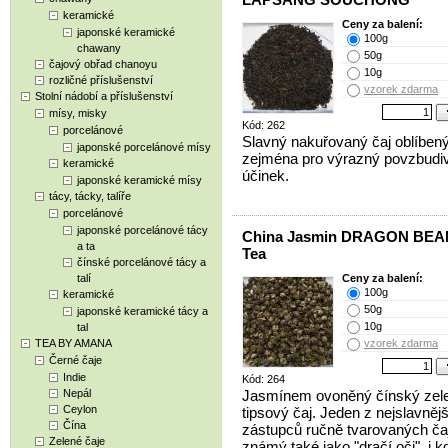
keramické
Ceny za balení:
japonské keramické
100g
chawany
50g
čajový obřad chanoyu
10g
rozličné příslušenství
vzorek zdarma
Stolní nádobí a příslušenství
mísy, misky
Kód: 262
porcelánové
Slavný nakuřovaný čaj oblíben
japonské porcelánové mísy
zejména pro výrazný povzbudi
keramické
účinek.
japonské keramické mísy
tácy, tácky, talíře
porcelánové
japonské porcelánové tácy
China Jasmin DRAGON BEA
a ta
Tea
čínské porcelánové tácy a
talí
Ceny za balení:
100g
keramické
50g
japonské keramické tácy a
10g
tal
TEA BY AMANA
vzorek zdarma
Černé čaje
Indie
Kód: 264
Nepál
Jasmínem ovoněný čínský zel
Ceylon
tipsový čaj. Jeden z nejslavněj
Čína
zástupců ručně tvarovaných ča
Zelené čaje
známý také jako "dračí oči", i k