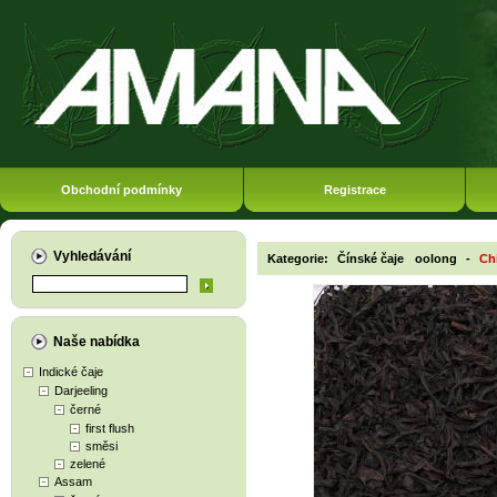
Obchodní podmínky
Registrace
Vyhledávání
Kategorie:
Čínské čaje
oolong
-
Ch
Naše nabídka
Indické čaje
Darjeeling
černé
first flush
směsi
zelené
Assam