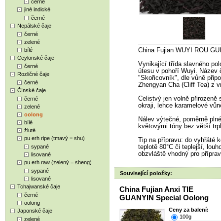
černé
jiné indické
černé
Nepálské čaje
černé
zelené
bílé
China Fujian WUYI ROU GUI
Ceylonské čaje
Vynikající třída slavného po
černé
útesu v pohoří Wuyi. Název č
Rozličné čaje
"Skořicovník", dle vůně přip
černé
Zhengyan Cha (Cliff Tea) z vn
Čínské čaje
Celistvý jen volně přirozeně 
černé
okraji, lehce karamelové vůn
zelené
oolong
Nálev výtečné, poměrně plné,
bílé
květovými tóny bez větší trp
žluté
pu erh ripe (tmavý = shu)
Tip na přípravu: do vyhřáté k
sypané
teplotě 80°C či teplejší, lou
obzvláště vhodný pro příprav
lisované
pu erh raw (zelený = sheng)
sypané
Související položky:
lisované
Tchajwanské čaje
China Fujian Anxi TIE
černé
GUANYIN Special Oolong
oolong
Ceny za balení:
Japonské čaje
100g
zelené