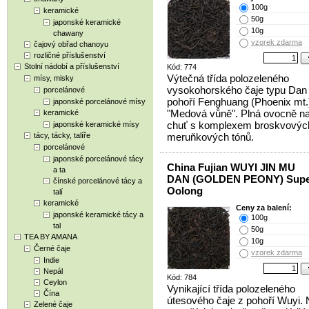
100g
keramické
50g
japonské keramické
10g
chawany
vzorek zdarma
čajový obřad chanoyu
rozličné příslušenství
Stolní nádobí a příslušenství
Kód: 774
Výtečná třída polozeleného
mísy, misky
vysokohorského čaje typu Dan
porcelánové
pohoří Fenghuang (Phoenix mt.)
japonské porcelánové mísy
"Medová vůně". Plná ovocně na
keramické
chuť s komplexem broskvových
japonské keramické mísy
tácy, tácky, talíře
meruňkových tónů.
porcelánové
japonské porcelánové tácy
China Fujian WUYI JIN MU
a ta
DAN (GOLDEN PEONY) Supe
čínské porcelánové tácy a
Oolong
talí
keramické
Ceny za balení:
japonské keramické tácy a
100g
tal
50g
TEA BY AMANA
10g
Černé čaje
vzorek zdarma
Indie
Nepál
Kód: 784
Ceylon
Vynikající třída polozeleného
Čína
útesového čaje z pohoří Wuyi. 
Zelené čaje