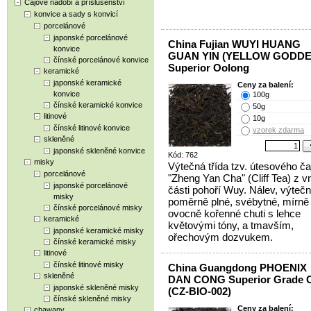
Čajové nádobí a příslušenství
konvice a sady s konvicí
porcelánové
japonské porcelánové
China Fujian WUYI HUANG
konvice
GUAN YIN (YELLOW GODDE
čínské porcelánové konvice
Superior Oolong
keramické
japonské keramické
Ceny za balení:
konvice
100g
čínské keramické konvice
50g
litinové
10g
čínské litinové konvice
vzorek zdarma
skleněné
japonské skleněné konvice
Kód: 762
misky
Výtečná třída tzv. útesového ča
porcelánové
"Zheng Yan Cha" (Cliff Tea) z vn
japonské porcelánové
části pohoří Wuy. Nálev, výtečn
misky
poměrně plné, svébytné, mírně
čínské porcelánové misky
ovocně kořenné chuti s lehce
keramické
květovými tóny, a tmavším,
japonské keramické misky
ořechovým dozvukem.
čínské keramické misky
litinové
čínské litinové misky
China Guangdong PHOENIX
skleněné
DAN CONG Superior Grade 
japonské skleněné misky
(CZ-BIO-002)
čínské skleněné misky
Ceny za balení:
chawany