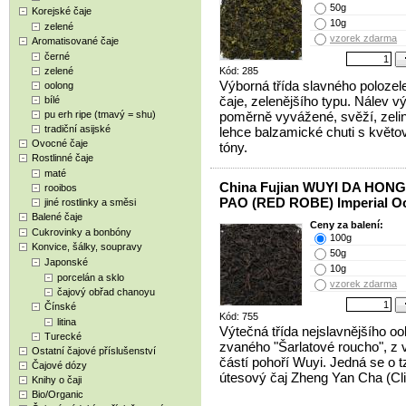
50g
Korejské čaje
10g
zelené
vzorek zdarma
Aromatisované čaje
černé
zelené
Kód: 285
Výborná třída slavného poloze
oolong
čaje, zelenějšího typu. Nálev v
bílé
pu erh ripe (tmavý = shu)
poměrně vyvážené, svěží, zeli
tradiční asijské
lehce balzamické chuti s květo
Ovocné čaje
tóny.
Rostlinné čaje
maté
China Fujian WUYI DA HONG
rooibos
PAO (RED ROBE) Imperial O
jiné rostlinky a směsi
Balené čaje
Ceny za balení:
Cukrovinky a bonbóny
100g
Konvice, šálky, soupravy
50g
Japonské
10g
porcelán a sklo
vzorek zdarma
čajový obřad chanoyu
Čínské
Kód: 755
litina
Výtečná třída nejslavnějšího oo
Turecké
zvaného "Šarlatové roucho", z v
Ostatní čajové příslušenství
částí pohoří Wuyi. Jedná se o t
Čajové dózy
útesový čaj Zheng Yan Cha (Clif
Knihy o čaji
Bio/Organic