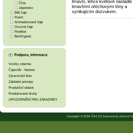
tmavší, lehce květově nasládlé 
Čína
tmavšími ořechovými tóny a
Japonsko
vynikajícím dozvukem.
Bílé čaje
Puerh
Aromatisované čaje
Ovocné čaje
Rooibos
Bio/Organic
Podpora, informace
Vzorky zdarma
Čajovník - historie
Zpracování listu
Základní principy
Produkční oblasti
Produkované druhy
UPOZORNĚNÍ PRO ZÁKAZNÍKY
Copyright © 2026 ČAJ.CZ Internetový obchod ča