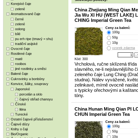
Korejské čaje
zelené
China Zhejiang Ming Qian Me
Aromatisované čaje
Jia Wu XI HU (WEST LAKE)
černé
CHING Imperial Green Tea
zelené
Ceny za balení:
oolong
100g
bílé
50g
pu erh ripe (tmavý = shu)
10g
tradiční asijské
vzorek zdarma
Ovocné čaje
Rostlinné čaje
maté
Kód: 300
Vrcholová, ručne sklízená třída
rooibos
slavného, ne-li nejslavnějšího 
jiné rostlinky a směsi
Balené čaje
zeleného čaje Lung Ching (Dra
Cukrovinky a bonbóny
studna). Nálev vyvážené, květ
Konvice, šálky, soupravy
zelinkavé, mírně ovocně naslád
Japonské
s typicky ořechovými a kaštan
porcelán a sklo
tóny.
čajový obřad chanoyu
Čínské
China Hunan Ming Qian PI L
litina
CHUN Imperial Green Tea
Turecké
Ostatní čajové příslušenství
Ceny za balení:
Čajové dózy
100g
Knihy o čaji
50g
Bio/Organic
10g