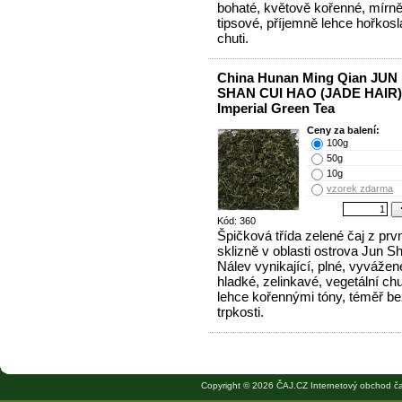
bohaté, květově kořenné, mírn
tipsové, příjemně lehce hořkos
chuti.
China Hunan Ming Qian JUN
SHAN CUI HAO (JADE HAIR)
Imperial Green Tea
Ceny za balení:
100g
50g
10g
vzorek zdarma
Kód: 360
Špičková třída zelené čaj z prvn
sklizně v oblasti ostrova Jun S
Nálev vynikající, plné, vyvážen
hladké, zelinkavé, vegetální chu
lehce kořennými tóny, téměř b
trpkosti.
Copyright © 2026 ČAJ.CZ Internetový obchod ča