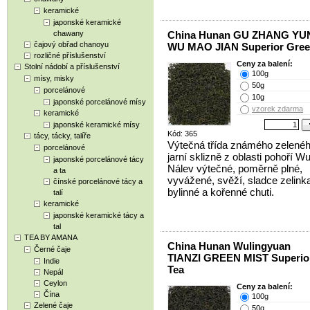
keramické
japonské keramické
chawany
China Hunan GU ZHANG YU
čajový obřad chanoyu
WU MAO JIAN Superior Gree
rozličné příslušenství
Ceny za balení:
Stolní nádobí a příslušenství
100g
mísy, misky
50g
porcelánové
10g
japonské porcelánové mísy
vzorek zdarma
keramické
japonské keramické mísy
Kód: 365
tácy, tácky, talíře
Výtečná třída známého zelenéh
porcelánové
jarní sklizně z oblasti pohoří Wu
japonské porcelánové tácy
Nálev výtečné, poměrně plné,
a ta
vyvážené, svěží, sladce zelink
čínské porcelánové tácy a
bylinné a kořenné chuti.
talí
keramické
japonské keramické tácy a
tal
TEA BY AMANA
China Hunan Wulingyuan
Černé čaje
TIANZI GREEN MIST Superio
Indie
Tea
Nepál
Ceylon
Ceny za balení:
Čína
100g
Zelené čaje
50g