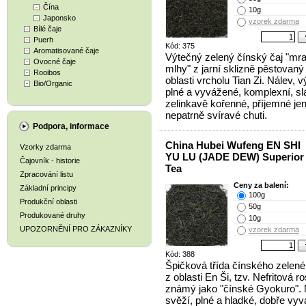
Čína
10g
Japonsko
vzorek zdarma
Bílé čaje
Puerh
Kód: 375
Aromatisované čaje
Výtečný zelený čínský čaj "mr
Ovocné čaje
mlhy" z jarní sklizně pěstovaný
Rooibos
oblasti vrcholu Tian Zi. Nálev, 
Bio/Organic
plné a vyvážené, komplexní, s
zelinkavě kořenné, příjemné je
nepatrně svíravé chuti.
Podpora, informace
China Hubei Wufeng EN SHI
Vzorky zdarma
YU LU (JADE DEW) Superior
Čajovník - historie
Tea
Zpracování listu
Ceny za balení:
Základní principy
100g
Produkční oblasti
50g
Produkované druhy
10g
UPOZORNĚNÍ PRO ZÁKAZNÍKY
vzorek zdarma
Kód: 388
Špičková třída čínského zelené
z oblasti En Ši, tzv. Nefritová ro
známý jako "čínské Gyokuro". 
svěží, plné a hladké, dobře vy