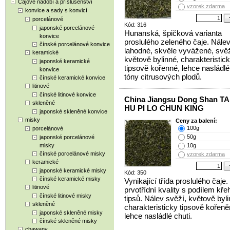
Čajové nádobí a příslušenství
vzorek zdarma
konvice a sady s konvicí
porcelánové
Kód: 316
japonské porcelánové
Hunanská, špičková varianta
konvice
proslulého zeleného čaje. Nálev
čínské porcelánové konvice
lahodné, skvěle vyvážené, svěž
keramické
květově bylinné, charakteristic
japonské keramické
tipsově kořenné, lehce nasládlé
konvice
tóny citrusových plodů.
čínské keramické konvice
litinové
čínské litinové konvice
China Jiangsu Dong Shan TA
skleněné
HU PI LO CHUN KING
japonské skleněné konvice
misky
Ceny za balení:
100g
porcelánové
50g
japonské porcelánové
misky
10g
čínské porcelánové misky
vzorek zdarma
keramické
japonské keramické misky
Kód: 350
čínské keramické misky
Vynikající třída proslulého čaje. 
litinové
prvotřídní kvality s podílem kř
čínské litinové misky
tipsů. Nálev svěží, květově byli
skleněné
charakteristicky tipsově kořeně
japonské skleněné misky
lehce nasládlé chuti.
čínské skleněné misky
chawany