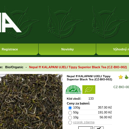
Registrace
Novinky
Výhodný 
ie:
Bio/Organic
-
Nepal ff KALAPANI UJELI Tippy Superior Black Tea (CZ-BIO-002)
Nepal ff KALAPANI UJELI Tippy
Superior Black Tea (CZ-BIO-002)
CZ-BIO-00
133
Kód zboží:
Ceny za balení:
100g
357.00 Kč
50g
191.00 Kč
10g
56.00 Kč
vzorek zdarma