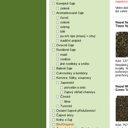
nepotvrz
Korejské čaje
Velmi do
zelené
list velm
Aromatisované čaje
černé
zelené
Nepal I
Tippy Sp
oolong
bílé
pu erh ripe (tmavý = shu)
tradiční asijské
Ovocné čaje
Rostlinné čaje
maté
rooibos
Kód: 137
jiné rostlinky a směsi
Nepálský 
Balené čaje
kvality. 
kořenným
Cukrovinky a bonbóny
prachov
Konvice, šálky, soupravy
Japonské
Nepal M
porcelán a sklo
Green T
čajový obřad chanoyu
Čínské
litina
Turecké
Ostatní čajové příslušenství
Čajové dózy
Knihy o čaji
Bio/Organic
Kód: 757