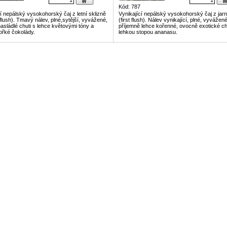
Kód: 787
í nepálský vysokohorský čaj z letní sklizně
Vynikající nepálský vysokohorský čaj z jarn
flush). Tmavý nálev, plné,sytější, vyvážené,
(first flush). Nálev vynikající, plné, vyvážen
asládlé chuti s lehce květovými tóny a
příjemně lehce kořenné, ovocně exotické ch
ořké čokolády.
lehkou stopou ananasu.