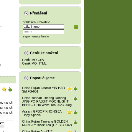
Přihlášení
přihlášení uživatele
zapomenuté heslo
Ceník ke stažení
Ceník MO CSV
Ceník MO HTML
a
Doporučujeme
China Fujian Jasmin YIN HAO
Std.FS-901
China Yunnan Lincang Dehong
JING PO RABBIT MOONLIGHT
97.00 Kč
BEENG CHA White Tea 2023 200g
61.00 Kč
Assam GFBOP KHONGEA
50.00 Kč
Tippy Special
China Fujian Tanyang GOLDEN
MONKEY Black Tea (CZ-BIO-002)
China Fujian Anxi TIE