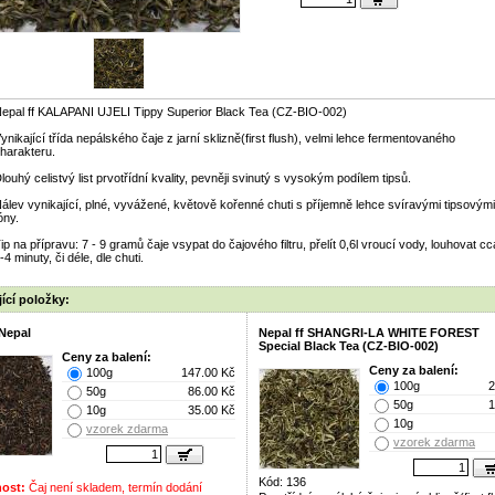
epal ff KALAPANI UJELI Tippy Superior Black Tea (CZ-BIO-002)
ynikající třída nepálského čaje z jarní sklizně(first flush), velmi lehce fermentovaného
harakteru.
louhý celistvý list prvotřídní kvality, pevněji svinutý s vysokým podílem tipsů.
álev vynikající, plné, vyvážené, květově kořenné chuti s příjemně lehce svíravými tipsovými
óny.
ip na přípravu: 7 - 9 gramů čaje vsypat do čajového filtru, přelít 0,6l vroucí vody, louhovat cc
-4 minuty, či déle, dle chuti.
ící položky:
Nepal
Nepal ff SHANGRI-LA WHITE FOREST
Special Black Tea (CZ-BIO-002)
Ceny za balení:
Ceny za balení:
100g
147.00 Kč
100g
2
50g
86.00 Kč
50g
1
10g
35.00 Kč
10g
vzorek zdarma
vzorek zdarma
Kód: 136
ost:
Čaj není skladem, termín dodání