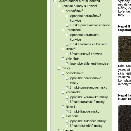
Čajové nádobí a příslušenství
Výtečný 
nepálská 
konvice a sady s konvicí
Nálev, v
porcelánové
kořenné,
tóny.
japonské porcelánové
konvice
čínské porcelánové konvice
Nepal f
keramické
Superior
japonské keramické
konvice
čínské keramické konvice
litinové
čínské litinové konvice
skleněné
japonské skleněné konvice
Kód: 138
misky
ynikající
porcelánové
sklizně(f
velmi zaj
japonské porcelánové
komplexn
misky
ovocnými
čínské porcelánové misky
keramické
Nepal I
japonské keramické misky
Black T
čínské keramické misky
litinové
čínské litinové misky
skleněné
japonské skleněné misky
čínské skleněné misky
chawany