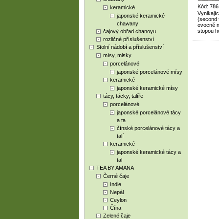
Kód: 786
keramické
Vynikajíc
japonské keramické
(second 
chawany
ovocně n
stopou h
čajový obřad chanoyu
rozličné příslušenství
Stolní nádobí a příslušenství
mísy, misky
porcelánové
japonské porcelánové mísy
keramické
japonské keramické mísy
tácy, tácky, talíře
porcelánové
japonské porcelánové tácy
a ta
čínské porcelánové tácy a
talí
keramické
japonské keramické tácy a
tal
TEA BY AMANA
Černé čaje
Indie
Nepál
Ceylon
Čína
Zelené čaje