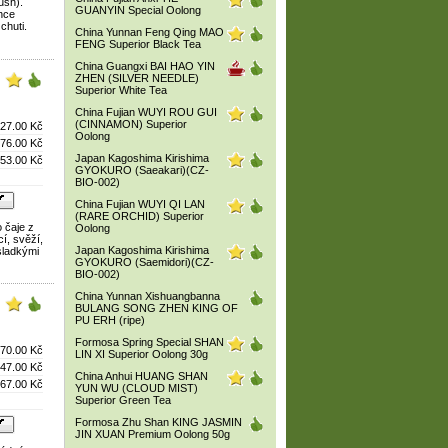
lush).
GUANYIN Special Oolong
hce
chuti.
China Yunnan Feng Qing MAO
FENG Superior Black Tea
China Guangxi BAI HAO YIN
ZHEN (SILVER NEEDLE)
Superior White Tea
China Fujian WUYI ROU GUI
(CINNAMON) Superior
27.00 Kč
Oolong
76.00 Kč
Japan Kagoshima Kirishima
53.00 Kč
GYOKURO (Saeakari)(CZ-
BIO-002)
China Fujian WUYI QI LAN
(RARE ORCHID) Superior
 čaje z
Oolong
cí, svěží,
Japan Kagoshima Kirishima
sladkými
GYOKURO (Saemidori)(CZ-
BIO-002)
China Yunnan Xishuangbanna
BULANG SONG ZHEN KING OF
PU ERH (ripe)
Formosa Spring Special SHAN
70.00 Kč
LIN XI Superior Oolong 30g
47.00 Kč
China Anhui HUANG SHAN
67.00 Kč
YUN WU (CLOUD MIST)
Superior Green Tea
Formosa Zhu Shan KING JASMIN
JIN XUAN Premium Oolong 50g