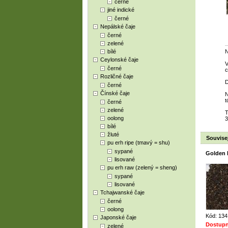
černé
jiné indické
černé
Nepálské čaje
černé
zelené
bílé
N
Ceylonské čaje
V
černé
c
Rozličné čaje
D
černé
Čínské čaje
N
t
černé
zelené
T
oolong
3
bílé
žluté
Souvisej
pu erh ripe (tmavý = shu)
sypané
Golden 
lisované
pu erh raw (zelený = sheng)
sypané
lisované
Tchajwanské čaje
černé
oolong
Kód: 134
Japonské čaje
Dostupn
zelené