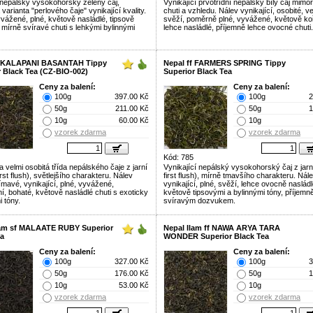
nepálský vysokohorský zelený čaj,
Vynikající prvotřídní nepálský bílý čaj mimo
varianta "perlového čaje" vynikající kvality.
chuti a vzhledu. Nálev vynikající, osobité, v
yvážené, plné, květově nasládlé, tipsově
svěží, poměrně plné, vyvážené, květově ko
 mírně svíravé chuti s lehkými bylinnými
lehce nasládlé, příjemně lehce ovocné chuti.
f KALAPANI BASANTAH Tippy
Nepal ff FARMERS SPRING Tippy
 Black Tea (CZ-BIO-002)
Superior Black Tea
Ceny za balení:
Ceny za balení:
100g
397.00 Kč
100g
2
50g
211.00 Kč
50g
1
10g
60.00 Kč
10g
vzorek zdarma
vzorek zdarma
Kód: 785
 a velmi osobitá třída nepálského čaje z jarní
Vynikající nepálský vysokohorský čaj z jarn
irst flush), světlejšího charakteru. Nálev
first flush), mírně tmavšího charakteru. Nál
ímavé, vynikající, plné, vyvážené,
vynikající, plné, svěží, lehce ovocně nasládl
í, bohaté, květově nasládlé chuti s exoticky
květově tipsovými a bylinnými tóny, příjemn
 tóny.
svíravým dozvukem.
lam sf MALAATE RUBY Superior
Nepal Ilam ff NAWA ARYA TARA
ea
WONDER Superior Black Tea
Ceny za balení:
Ceny za balení:
100g
327.00 Kč
100g
3
50g
176.00 Kč
50g
1
10g
53.00 Kč
10g
vzorek zdarma
vzorek zdarma