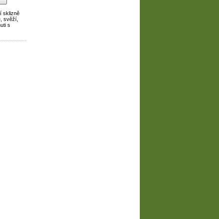
í sklizně
é, svěží,
uti s