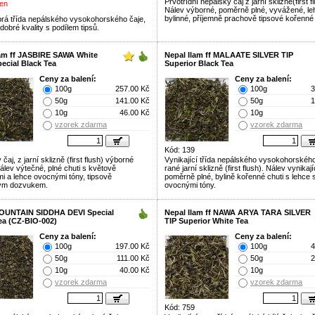
Prvotřídní nepálský čaj z jarní sklizně(first f
en
Nálev výborné, poměrně plné, vyvážené, le
bylinné, příjemně prachově tipsové kořenné 
brá třída nepálského vysokohorského čaje,
i dobré kvality s podílem tipsů.
lam ff JASBIRE SAWA White
Nepal Ilam ff MALAATE SILVER TIP
ecial Black Tea
Superior Black Tea
Ceny za balení:
Ceny za balení:
100g
257.00 Kč
100g
3
50g
141.00 Kč
50g
1
10g
46.00 Kč
10g
vzorek zdarma
vzorek zdarma
Kód: 139
čaj, z jarní sklizně (first flush) výborné
Vynikající třída nepálského vysokohorského
Nálev výtečné, plné chuti s květově
rané jarní sklizně (first flush). Nálev vynikají
i a lehce ovocnými tóny, tipsově
poměrně plné, bylině kořenné chuti s lehce 
ým dozvukem.
ovocnými tóny.
OUNTAIN SIDDHA DEVI Special
Nepal Ilam ff NAWA ARYA TARA SILVER
ea (CZ-BIO-002)
TIP Superior White Tea
Ceny za balení:
Ceny za balení:
100g
197.00 Kč
100g
4
50g
111.00 Kč
50g
2
10g
40.00 Kč
10g
vzorek zdarma
vzorek zdarma
Kód: 759