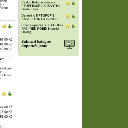
řádné
Ceylon Ruhuna Kalutara
elmi
FBOPFEXSP 1 SUSANTHA
řenné,
Golden Tips
Darjeeling ff FTGFOP 1
CASTLETON DJ 22/2026
China Fujian WUYI DA HONG
PAO (RED ROBE) Imperial
Oolong
97.00 Kč
Zobrazit kategorii
61.00 Kč
doporučujeme
50.00 Kč
í sklizně
ev
é chuti s
ě
27.00 Kč
76.00 Kč
53.00 Kč