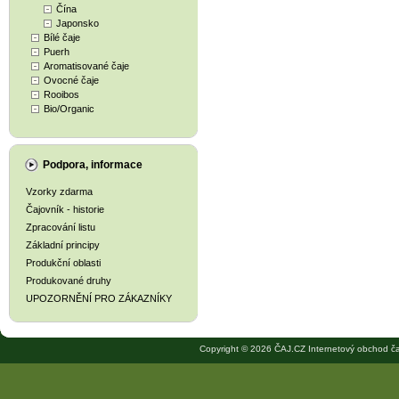
Čína
Japonsko
Bílé čaje
Puerh
Aromatisované čaje
Ovocné čaje
Rooibos
Bio/Organic
Podpora, informace
Vzorky zdarma
Čajovník - historie
Zpracování listu
Základní principy
Produkční oblasti
Produkované druhy
UPOZORNĚNÍ PRO ZÁKAZNÍKY
Copyright © 2026 ČAJ.CZ Internetový obchod ča