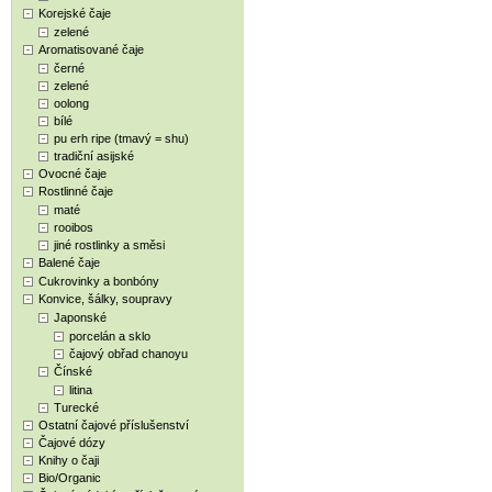
Korejské čaje
zelené
Aromatisované čaje
černé
zelené
oolong
bílé
pu erh ripe (tmavý = shu)
tradiční asijské
Ovocné čaje
Rostlinné čaje
maté
rooibos
jiné rostlinky a směsi
Balené čaje
Cukrovinky a bonbóny
Konvice, šálky, soupravy
Japonské
porcelán a sklo
čajový obřad chanoyu
Čínské
litina
Turecké
Ostatní čajové příslušenství
Čajové dózy
Knihy o čaji
Bio/Organic