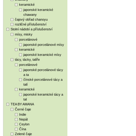
keramické
japonské keramické
chawany
čajový obřad chanoyu
rozličné příslušenství
Stolní nádobí a příslušenství
mísy, misky
porcelánové
japonské porcelánové mísy
keramické
japonské keramické mísy
tácy, tácky, talíře
porcelánové
japonské porcelánové tácy
a ta
čínské porcelánové tácy a
talí
keramické
japonské keramické tácy a
tal
TEA BY AMANA
Černé čaje
Indie
Nepál
Ceylon
Čína
Zelené čaje