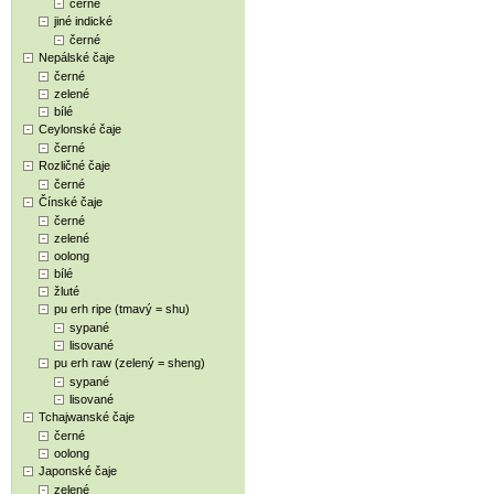
černé
jiné indické
černé
Nepálské čaje
černé
zelené
bílé
Ceylonské čaje
černé
Rozličné čaje
černé
Čínské čaje
černé
zelené
oolong
bílé
žluté
pu erh ripe (tmavý = shu)
sypané
lisované
pu erh raw (zelený = sheng)
sypané
lisované
Tchajwanské čaje
černé
oolong
Japonské čaje
zelené