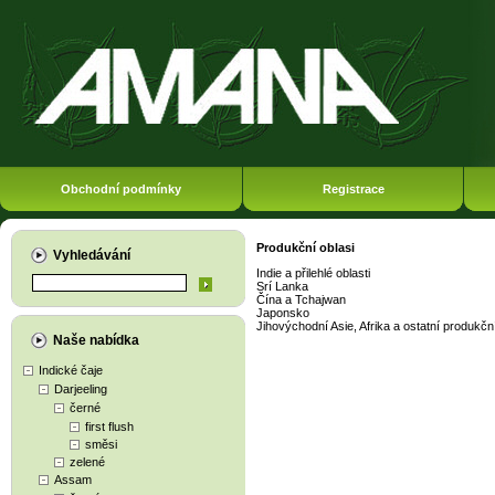
Obchodní podmínky
Registrace
Produkční oblasi
Vyhledávání
Indie a přilehlé oblasti
Srí Lanka
Čína a Tchajwan
Japonsko
Jihovýchodní Asie, Afrika a ostatní produkční
Naše nabídka
Indické čaje
Darjeeling
černé
first flush
směsi
zelené
Assam