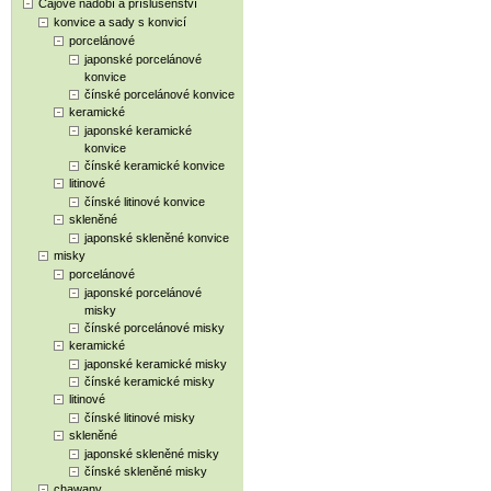
Čajové nádobí a příslušenství
konvice a sady s konvicí
porcelánové
japonské porcelánové
konvice
čínské porcelánové konvice
keramické
japonské keramické
konvice
čínské keramické konvice
litinové
čínské litinové konvice
skleněné
japonské skleněné konvice
misky
porcelánové
japonské porcelánové
misky
čínské porcelánové misky
keramické
japonské keramické misky
čínské keramické misky
litinové
čínské litinové misky
skleněné
japonské skleněné misky
čínské skleněné misky
chawany