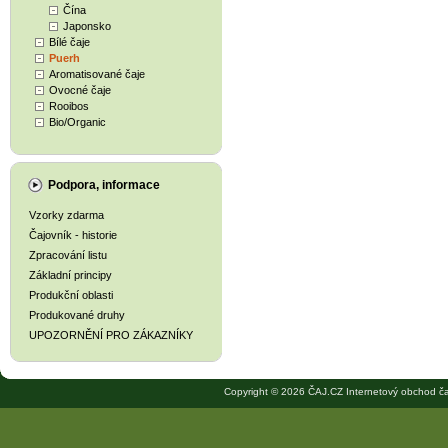
Čína
Japonsko
Bílé čaje
Puerh
Aromatisované čaje
Ovocné čaje
Rooibos
Bio/Organic
Podpora, informace
Vzorky zdarma
Čajovník - historie
Zpracování listu
Základní principy
Produkční oblasti
Produkované druhy
UPOZORNĚNÍ PRO ZÁKAZNÍKY
Copyright © 2026 ČAJ.CZ Internetový obchod ča