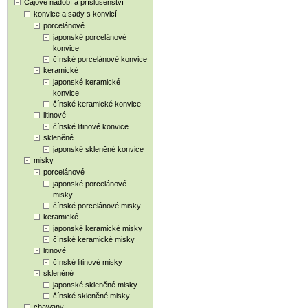
Čajové nádobí a příslušenství
konvice a sady s konvicí
porcelánové
japonské porcelánové
konvice
čínské porcelánové konvice
keramické
japonské keramické
konvice
čínské keramické konvice
litinové
čínské litinové konvice
skleněné
japonské skleněné konvice
misky
porcelánové
japonské porcelánové
misky
čínské porcelánové misky
keramické
japonské keramické misky
čínské keramické misky
litinové
čínské litinové misky
skleněné
japonské skleněné misky
čínské skleněné misky
chawany