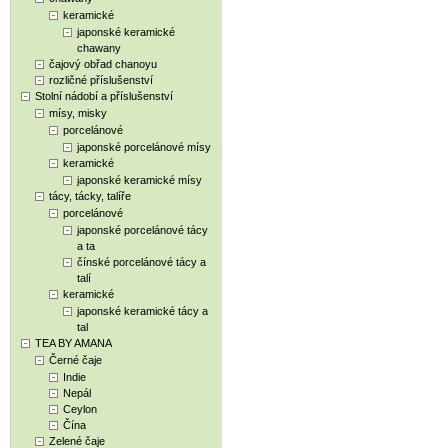
keramické
japonské keramické
chawany
čajový obřad chanoyu
rozličné příslušenství
Stolní nádobí a příslušenství
mísy, misky
porcelánové
japonské porcelánové mísy
keramické
japonské keramické mísy
tácy, tácky, talíře
porcelánové
japonské porcelánové tácy
a ta
čínské porcelánové tácy a
talí
keramické
japonské keramické tácy a
tal
TEA BY AMANA
Černé čaje
Indie
Nepál
Ceylon
Čína
Zelené čaje