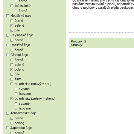
Dvakrát fermentovaný černý čaj charakter
černé
nasládle zemitou vůní a plnou, nepatrně s
jiné indické
chutí s podtóny vyzrálých plodů peckovin.
černé
Nepálské čaje
černé
zelené
bílé
Ceylonské čaje
černé
Položek: 2
Rozličné čaje
Stránky:
1
černé
Čínské čaje
černé
zelené
oolong
bílé
žluté
pu erh ripe (tmavý = shu)
sypané
lisované
pu erh raw (zelený = sheng)
sypané
lisované
Tchajwanské čaje
černé
oolong
Japonské čaje
zelené