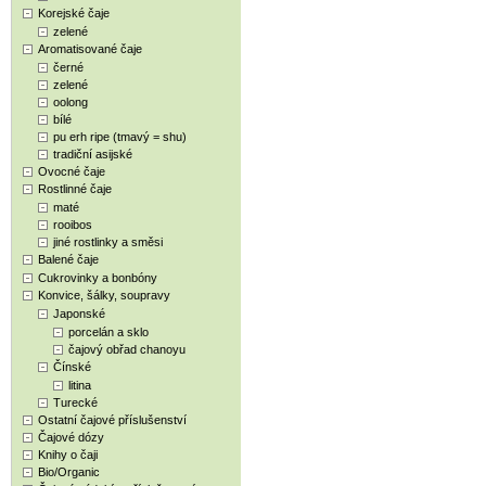
Korejské čaje
zelené
Aromatisované čaje
černé
zelené
oolong
bílé
pu erh ripe (tmavý = shu)
tradiční asijské
Ovocné čaje
Rostlinné čaje
maté
rooibos
jiné rostlinky a směsi
Balené čaje
Cukrovinky a bonbóny
Konvice, šálky, soupravy
Japonské
porcelán a sklo
čajový obřad chanoyu
Čínské
litina
Turecké
Ostatní čajové příslušenství
Čajové dózy
Knihy o čaji
Bio/Organic