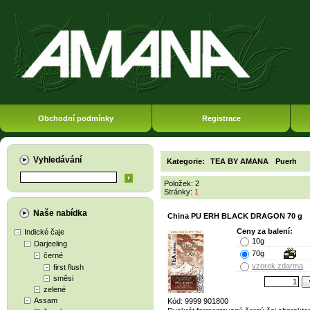
Obchodní podmínky
Registrace
Vyhledávání
Kategorie:
TEA BY AMANA
Puerh
Položek: 2
Stránky:
1
Naše nabídka
China PU ERH BLACK DRAGON 70 g
Ceny za balení:
Indické čaje
10g
Darjeeling
70g
černé
vzorek zdarma
first flush
směsi
zelené
Assam
Kód: 9999 901800