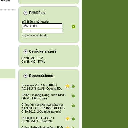
aná při
Přihlášení
přihlášení uživatele
zapomenuté heslo
Ceník ke stažení
Ceník MO CSV
Ceník MO HTML
Doporučujeme
Formosa Zhu Shan KING
ROSE JIN XUAN Oolong 50g
China Lincang Cang Yuan KING
OF PU ERH (ripe)
China Yunnan Xishuangbanna
NAN NUO ELEPHANT BEENG
CHA 2021 100g (ripe pu erh)
Darjeeling ff FTGFOP 1
SUNGMA DJ 55/2026
China Fujian Fuding BAI LING