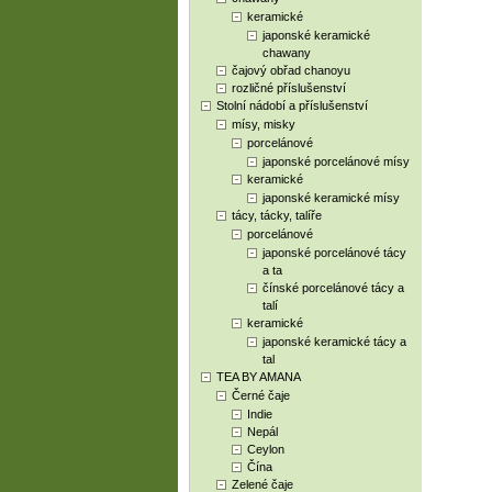
keramické
japonské keramické
chawany
čajový obřad chanoyu
rozličné příslušenství
Stolní nádobí a příslušenství
mísy, misky
porcelánové
japonské porcelánové mísy
keramické
japonské keramické mísy
tácy, tácky, talíře
porcelánové
japonské porcelánové tácy
a ta
čínské porcelánové tácy a
talí
keramické
japonské keramické tácy a
tal
TEA BY AMANA
Černé čaje
Indie
Nepál
Ceylon
Čína
Zelené čaje