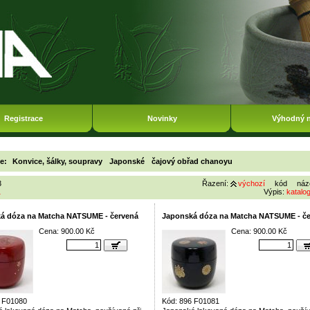
Registrace
Novinky
Výhodný 
ie:
Konvice, šálky, soupravy
Japonské
čajový obřad chanoyu
3
Řazení:
výchozí
kód
náz
1
Výpis:
katalo
á dóza na Matcha NATSUME - červená
Japonská dóza na Matcha NATSUME - č
Cena: 900.00 Kč
Cena: 900.00 Kč
6 F01080
Kód: 896 F01081