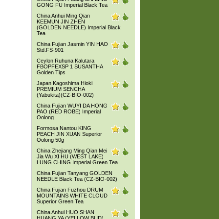
GONG FU Imperial Black Tea
China Anhui Ming Qian
KEEMUN JIN ZHEN
(GOLDEN NEEDLE) Imperial Black
Tea
China Fujian Jasmin YIN HAO
Std.FS-901
Ceylon Ruhuna Kalutara
FBOPFEXSP 1 SUSANTHA
Golden Tips
Japan Kagoshima Hioki
PREMIUM SENCHA
(Yabukita)(CZ-BIO-002)
China Fujian WUYI DA HONG
PAO (RED ROBE) Imperial
Oolong
Formosa Nantou KING
PEACH JIN XUAN Superior
Oolong 50g
China Zhejiang Ming Qian Mei
Jia Wu XI HU (WEST LAKE)
LUNG CHING Imperial Green Tea
China Fujian Tanyang GOLDEN
NEEDLE Black Tea (CZ-BIO-002)
China Fujian Fuzhou DRUM
MOUNTAINS WHITE CLOUD
Superior Green Tea
China Anhui HUO SHAN
HUANG YA (YELLOW BUD)