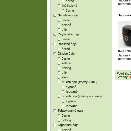
Japonská
černé
ceremoni
jiné indické
černé
Nepálské čaje
Japonsk
černé
zelené
bílé
Ceylonské čaje
černé
Rozličné čaje
černé
Kód: 89
Čínské čaje
Japonská
černé
ceremoni
zelené
oolong
bílé
Položek: 
Stránky:
žluté
pu erh ripe (tmavý = shu)
sypané
lisované
pu erh raw (zelený = sheng)
sypané
lisované
Tchajwanské čaje
černé
oolong
Japonské čaje
zelené