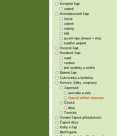
Korejské čaje
zelené
Aromatisované čaje
černé
zelené
oolong
bílé
pu erh ripe (tmavý = shu)
tradiční asijské
Ovocné čaje
Rostlinné čaje
maté
rooibos
jiné rostlinky a směsi
Balené čaje
Cukrovinky a bonbóny
Konvice, šálky, soupravy
Japonské
porcelán a sklo
čajový obřad chanoyu
Čínské
litina
Turecké
Ostatní čajové příslušenství
Čajové dózy
Knihy o čaji
Bio/Organic