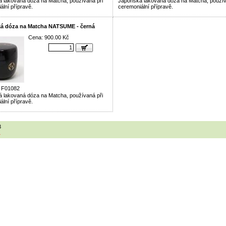
 lakovaná dóza na Matcha, používaná při
Japonská lakovaná dóza na Matcha, použív
ální přípravě.
ceremoniální přípravě.
á dóza na Matcha NATSUME - černá
Cena: 900.00 Kč
6 F01082
 lakovaná dóza na Matcha, používaná při
ální přípravě.
3
1