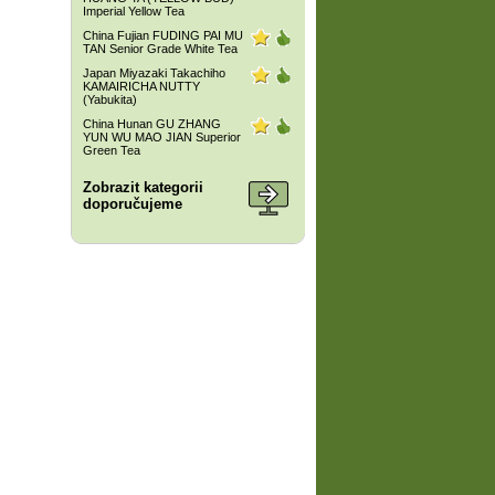
Imperial Yellow Tea
China Fujian FUDING PAI MU
TAN Senior Grade White Tea
Japan Miyazaki Takachiho
KAMAIRICHA NUTTY
(Yabukita)
China Hunan GU ZHANG
YUN WU MAO JIAN Superior
Green Tea
Zobrazit kategorii
doporučujeme