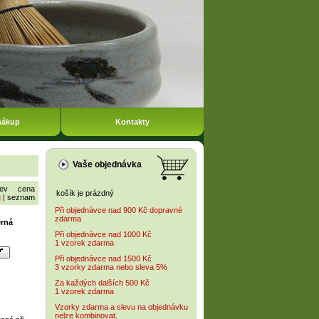
nákup
Kontakty
Vaše objednávka
ev
cena
košík je prázdný
g
|
seznam
Při objednávce nad 900 Kč dopravné
zdarma
erná
Při objednávce nad 1000 Kč
1 vzorek zdarma
Při objednávce nad 1500 Kč
3 vzorky zdarma nebo sleva 5%
Za každých dalších 500 Kč
1 vzorek zdarma
Vzorky zdarma a slevu na objednávku
nelze kombinovat.