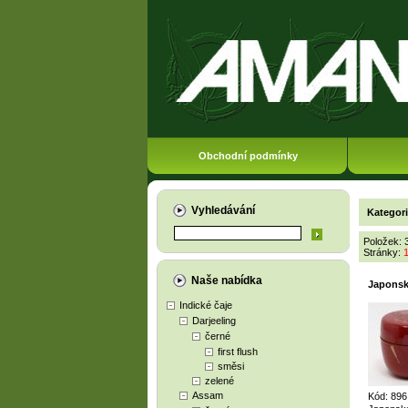
Obchodní podmínky
Vyhledávání
Kategor
Položek: 
Stránky:
Naše nabídka
Japonsk
Indické čaje
Darjeeling
černé
first flush
směsi
zelené
Assam
Kód: 89