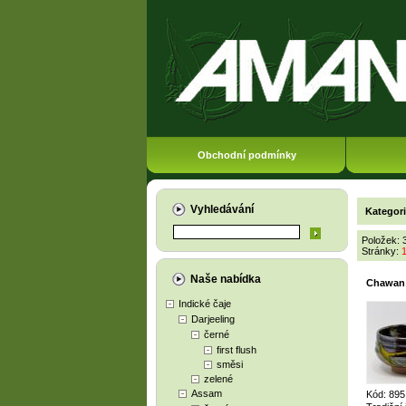
Obchodní podmínky
Vyhledávání
Kategor
Položek: 
Stránky:
Naše nabídka
Chawan 
Indické čaje
Darjeeling
černé
first flush
směsi
zelené
Assam
Kód: 89