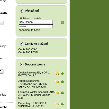
u čaje
Přihlášení
Matcha
přihlášení uživatele
zapomenuté heslo
Ceník ke stažení
u čaje
Ceník MO CSV
Ceník MO HTML
avu
Doporučujeme
Ceylon Nuwara Eliya OP 1
BATTALGALLA
Japan Kagoshima
TANEGASHIMA ISLAND
SHINCHA (Kuritawase)
Formosa Winter Special GABA
u čaje
JIN XUAN Superior Oolong
50g
Darjeeling ff FTGFOP 1
SUNGMA DJ 55/2026
Matcha