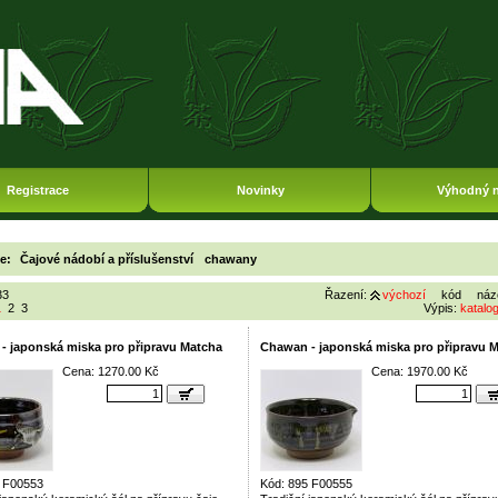
Registrace
Novinky
Výhodný 
ie:
Čajové nádobí a příslušenství
chawany
33
Řazení:
výchozí
kód
náz
1
2
3
Výpis:
katalo
- japonská miska pro připravu Matcha
Chawan - japonská miska pro připravu 
Cena: 1270.00 Kč
Cena: 1970.00 Kč
5 F00553
Kód: 895 F00555