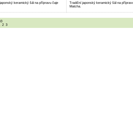
 japonský keramický šál na přípravu čaje
Tradiční japonský keramický šál na příprav
Matcha.
33
1
2
3