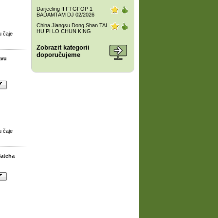
Darjeeling ff FTGFOP 1
BADAMTAM DJ 02/2026
China Jiangsu Dong Shan TAI
HU PI LO CHUN KING
u čaje
Zobrazit kategorii
doporučujeme
avu
u čaje
Matcha