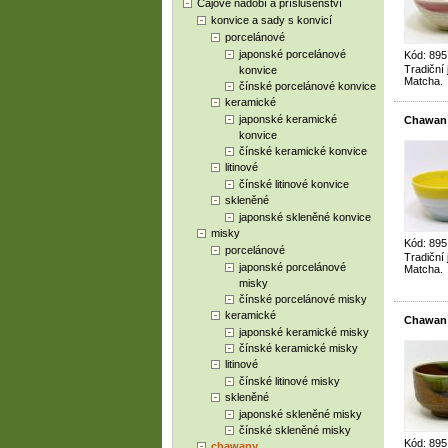
Čajové nádobí a příslušenství
konvice a sady s konvicí
porcelánové
japonské porcelánové
Kód: 89
Tradiční
konvice
Matcha.
čínské porcelánové konvice
keramické
japonské keramické
Chawan 
konvice
čínské keramické konvice
litinové
čínské litinové konvice
skleněné
japonské skleněné konvice
misky
Kód: 89
porcelánové
Tradiční
japonské porcelánové
Matcha.
misky
čínské porcelánové misky
keramické
Chawan 
japonské keramické misky
čínské keramické misky
litinové
čínské litinové misky
skleněné
japonské skleněné misky
čínské skleněné misky
Kód: 89
chawany