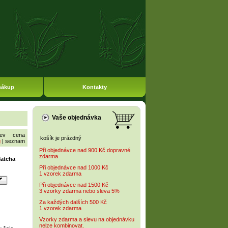
nákup
Kontakty
Vaše objednávka
ev
cena
košík je prázdný
g
|
seznam
Při objednávce nad 900 Kč dopravné
zdarma
Matcha
Při objednávce nad 1000 Kč
1 vzorek zdarma
Při objednávce nad 1500 Kč
3 vzorky zdarma nebo sleva 5%
Za každých dalších 500 Kč
1 vzorek zdarma
Vzorky zdarma a slevu na objednávku
nelze kombinovat.