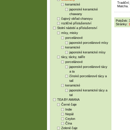
Tradiční
keramické
Matcha.
japonské keramické
chawany
čajový obřad chanoyu
Položek: 
rozličné příslušenství
Stránky:
Stolní nádobí a příslušenství
mísy, misky
porcelánové
japonské porcelánové mísy
keramické
japonské keramické mísy
tácy, tácky, talíře
porcelánové
japonské porcelánové tácy
a ta
čínské porcelánové tácy a
talí
keramické
japonské keramické tácy a
tal
TEA BY AMANA
Černé čaje
Indie
Nepál
Ceylon
Čína
Zelené čaje