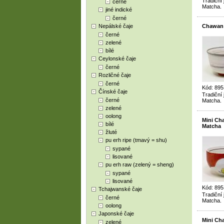
Tradiční
černé
Matcha.
jiné indické
černé
Nepálské čaje
Chawan 
černé
zelené
bílé
Ceylonské čaje
černé
Rozličné čaje
černé
Kód: 89
Čínské čaje
Tradiční
černé
Matcha.
zelené
oolong
Mini Ch
bílé
Matcha
žluté
pu erh ripe (tmavý = shu)
sypané
lisované
pu erh raw (zelený = sheng)
sypané
lisované
Kód: 89
Tchajwanské čaje
Tradiční
černé
Matcha.
oolong
Japonské čaje
Mini Ch
zelené