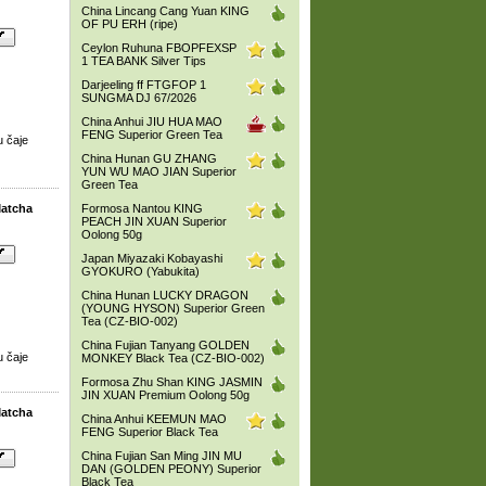
China Lincang Cang Yuan KING
OF PU ERH (ripe)
Ceylon Ruhuna FBOPFEXSP
1 TEA BANK Silver Tips
Darjeeling ff FTGFOP 1
SUNGMA DJ 67/2026
China Anhui JIU HUA MAO
FENG Superior Green Tea
u čaje
China Hunan GU ZHANG
YUN WU MAO JIAN Superior
Green Tea
Matcha
Formosa Nantou KING
PEACH JIN XUAN Superior
Oolong 50g
Japan Miyazaki Kobayashi
GYOKURO (Yabukita)
China Hunan LUCKY DRAGON
(YOUNG HYSON) Superior Green
Tea (CZ-BIO-002)
China Fujian Tanyang GOLDEN
u čaje
MONKEY Black Tea (CZ-BIO-002)
Formosa Zhu Shan KING JASMIN
JIN XUAN Premium Oolong 50g
Matcha
China Anhui KEEMUN MAO
FENG Superior Black Tea
China Fujian San Ming JIN MU
DAN (GOLDEN PEONY) Superior
Black Tea