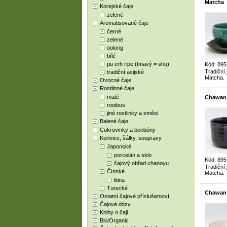
Matcha
Korejské čaje
zelené
Aromatisované čaje
černé
zelené
oolong
bílé
pu erh ripe (tmavý = shu)
Kód: 89
Tradiční
tradiční asijské
Matcha.
Ovocné čaje
Rostlinné čaje
maté
Chawan 
rooibos
jiné rostlinky a směsi
Balené čaje
Cukrovinky a bonbóny
Konvice, šálky, soupravy
Japonské
porcelán a sklo
Kód: 89
čajový obřad chanoyu
Tradiční
Čínské
Matcha.
litina
Turecké
Chawan 
Ostatní čajové příslušenství
Čajové dózy
Knihy o čaji
Bio/Organic