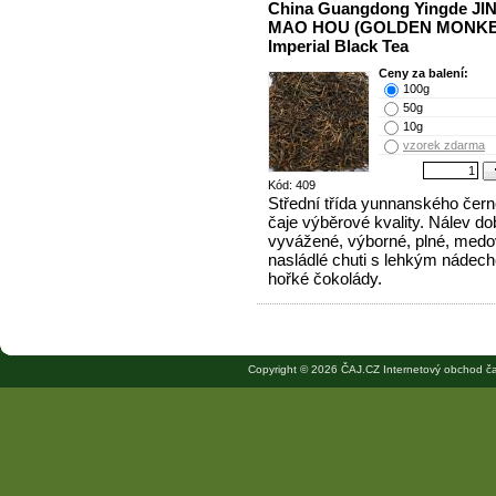
China Guangdong Yingde JI
MAO HOU (GOLDEN MONKE
Imperial Black Tea
Ceny za balení:
100g
50g
10g
vzorek zdarma
Kód: 409
Střední třída yunnanského čer
čaje výběrové kvality. Nálev do
vyvážené, výborné, plné, med
nasládlé chuti s lehkým nádec
hořké čokolády.
Copyright © 2026 ČAJ.CZ Internetový obchod ča