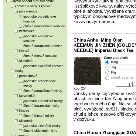
Nejvyšší kvalitativní třída čaj
Čajové nádobí a příslušenství
list špičkové kvality, nálev výte
konvice a sady s konvicí
plné a lahodné, vyvážené chuti
porcelánové
typickým čokoládově medovým
japonské porcelánové
kávovinovým aroma.
konvice
čínské porcelánové konvice
keramické
japonské keramické
China Anhui Ming Qian
konvice
KEEMUN JIN ZHEN (GOLDE
čínské keramické konvice
NEEDLE) Imperial Black Tea
litinové
čínské litinové konvice
Ceny za balení:
skleněné
100g
japonské skleněné konvice
50g
misky
10g
porcelánové
vzorek zdarma
japonské porcelánové
misky
Kód: 254
čínské porcelánové misky
Čínský černý čaj výtečné kvalit
keramické
oblasti vesnice Tan Yang proslu
japonské keramické misky
výrobou černého čaje. Nálev la
čínské keramické misky
plné, vyvážené, svěží , sladce
litinové
chuti s lehce medově oříškový
čínské litinové misky
v dozvuku.
skleněné
japonské skleněné misky
čínské skleněné misky
China Hunan Zhangjiajie XU
chawany