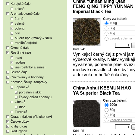
China Yunnan Ming Qian
Korejské čaje
FENG QING TIPPY YUNNAN
zelené
Imperial Black Tea
Aromatisované čaje
černé
Ceny za balení:
100g
zelené
50g
oolong
bílé
10g
pu erh ripe (tmavý = shu)
vzorek zdarma
tradiční asijské
Ovocné čaje
Kód: 241
Rostlinné čaje
Vynikající černý čaj z první jarn
maté
výběrové kvality. Nálev vynikají
rooibos
vyvážené, poměrně plné, svěží
jiné rostlinky a směsi
medově nasládlé chuti s bylinn
Balené čaje
a dozvukem hořké čokolády.
Cukrovinky a bonbóny
Konvice, šálky, soupravy
Japonské
China Anhui KEEMUN HAO
porcelán a sklo
YA Superior Black Tea
čajový obřad chanoyu
Ceny za balení:
Čínské
100g
litina
50g
Turecké
10g
Ostatní čajové příslušenství
vzorek zdarma
Čajové dózy
Knihy o čaji
Kód: 251
Bio/Organic