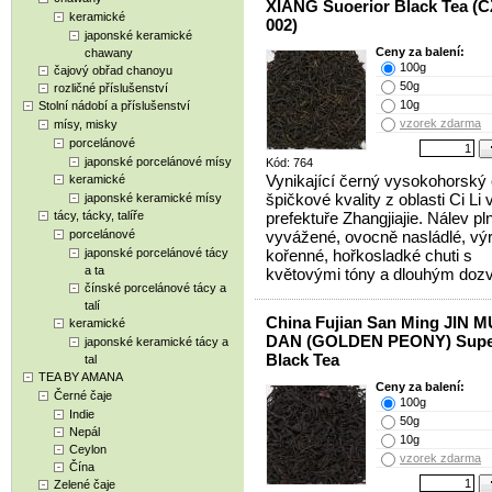
XIANG Suoerior Black Tea (C
keramické
002)
japonské keramické
Ceny za balení:
chawany
100g
čajový obřad chanoyu
50g
rozličné příslušenství
10g
Stolní nádobí a příslušenství
vzorek zdarma
mísy, misky
porcelánové
japonské porcelánové mísy
Kód: 764
Vynikající černý vysokohorský 
keramické
špičkové kvality z oblasti Ci Li 
japonské keramické mísy
tácy, tácky, talíře
prefektuře Zhangjiajie. Nálev pl
porcelánové
vyvážené, ovocně nasládlé, vý
japonské porcelánové tácy
kořenné, hořkosladké chuti s
a ta
květovými tóny a dlouhým doz
čínské porcelánové tácy a
talí
China Fujian San Ming JIN M
keramické
DAN (GOLDEN PEONY) Supe
japonské keramické tácy a
Black Tea
tal
TEA BY AMANA
Ceny za balení:
Černé čaje
100g
Indie
50g
Nepál
10g
Ceylon
vzorek zdarma
Čína
Zelené čaje