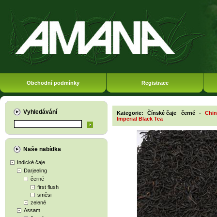
Obchodní podmínky
Registrace
Vyhledávání
Kategorie:
Čínské čaje
černé
-
Chin
Imperial Black Tea
Naše nabídka
Indické čaje
Darjeeling
černé
first flush
směsi
zelené
Assam