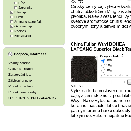
Kód: 770
Čína
Čínský černý čaj výtečné kvalit
Japonsko
chuti z oblasti San Ming tzv. Zla
Bílé čaje
pivoňka. Nálev svěží, lehčí, vý
Puerh
květové aromatické chuti s leh
Aromatisované čaje
ovocnými tóny a tamvším doz
Ovocné čaje
Rooibos
Bio/Organic
China Fujian Wuyi BOHEA
LAPSANG Superior Black Te
Podpora, informace
Ceny za balení:
100g
Vzorky zdarma
50g
Čajovník - historie
10g
Zpracování listu
vzorek zdarma
Základní principy
Kód: 779
Produkční oblasti
Výtečná třída proslaveného ko
Produkované druhy
čaje, z jarní sklizně, z proslulé
UPOZORNĚNÍ PRO ZÁKAZNÍKY
Wuyi. Nálev výtečné, poměrně 
kořenné, nasládlé, lehce tmavší
patrným aroma hořké čokolády 
lehkým dozvukem nepatrné kou