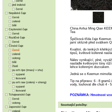
černé
jiné indické
černé
Nepálské čaje
černé
zelené
bílé
China Anhui Ming Qian KE
Ceylonské čaje
Tea
černé
Rozličné čaje
Špičková třída čaje Keemun na
černé
jarní sklizně před svátkem Qi
Čínské čaje
Kvalitní, do tenkých křehkých
černé
tipsů, květově kořenné naslá
zelené
oolong
Nálev vynikající, plné, vyváž
bílé
nasládle květovými tóny růží
žluté
lehce kořenným dozvukem.
pu erh ripe (tmavý = shu)
Jedná se o Keemun mimořád
sypané
lisované
Tip na přípravu: 6 - 8 gramů č
pu erh raw (zelený = sheng)
vody, louhovat dle chuti 4 - 5
sypané
lisované
Tchajwanské čaje
POZNÁMKA: Hmotnost vzor
černé
oolong
Související položky:
Japonské čaje
zelené