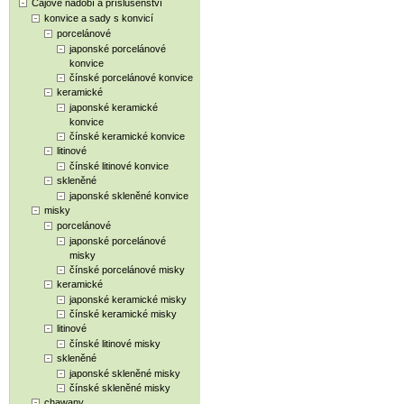
Čajové nádobí a příslušenství
konvice a sady s konvicí
porcelánové
japonské porcelánové
konvice
čínské porcelánové konvice
keramické
japonské keramické
konvice
čínské keramické konvice
litinové
čínské litinové konvice
skleněné
japonské skleněné konvice
misky
porcelánové
japonské porcelánové
misky
čínské porcelánové misky
keramické
japonské keramické misky
čínské keramické misky
litinové
čínské litinové misky
skleněné
japonské skleněné misky
čínské skleněné misky
chawany