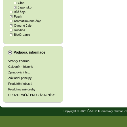
Čína
Japonsko
Bílé čaje
Puerh
Aromatisované čaje
Ovocné čaje
Rooibos
Bio/Organic
Podpora, informace
Vzorky zdarma
Čajovník - historie
Zpracování listu
Základní principy
Produkční oblasti
Produkované druhy
UPOZORNĚNÍ PRO ZÁKAZNÍKY
Copyright © 2026 ČAJ.CZ Internetový obchod ča