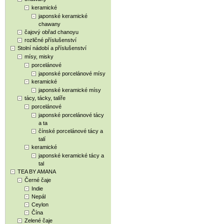
keramické
japonské keramické
chawany
čajový obřad chanoyu
rozličné příslušenství
Stolní nádobí a příslušenství
mísy, misky
porcelánové
japonské porcelánové mísy
keramické
japonské keramické mísy
tácy, tácky, talíře
porcelánové
japonské porcelánové tácy
a ta
čínské porcelánové tácy a
talí
keramické
japonské keramické tácy a
tal
TEA BY AMANA
Černé čaje
Indie
Nepál
Ceylon
Čína
Zelené čaje