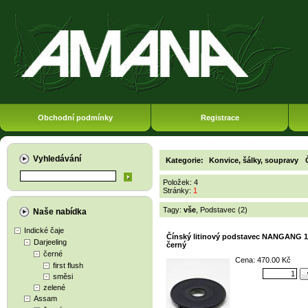
Obchodní podmínky
Registrace
Vyhledávání
Kategorie:
Konvice, šálky, soupravy
Položek: 4
Stránky:
1
Tagy:
vše
,
Podstavec (2)
Naše nabídka
Indické čaje
Čínský litinový podstavec NANGANG 1
Darjeeling
černý
černé
Cena: 470.00 Kč
first flush
směsi
zelené
Assam