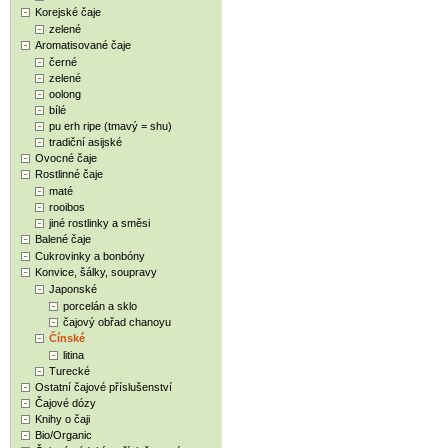
Korejské čaje
zelené
Aromatisované čaje
černé
zelené
oolong
bílé
pu erh ripe (tmavý = shu)
tradiční asijské
Ovocné čaje
Rostlinné čaje
maté
rooibos
jiné rostlinky a směsi
Balené čaje
Cukrovinky a bonbóny
Konvice, šálky, soupravy
Japonské
porcelán a sklo
čajový obřad chanoyu
Čínské
litina
Turecké
Ostatní čajové příslušenství
Čajové dózy
Knihy o čaji
Bio/Organic