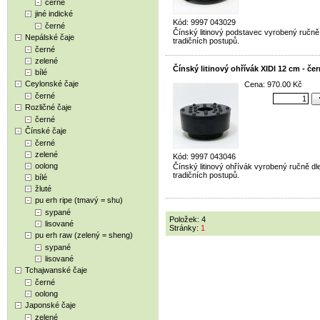
černé
jiné indické
Kód: 9997 043029
černé
Čínský litinový podstavec vyrobený ručně
Nepálské čaje
tradičních postupů.
černé
zelené
Čínský litinový ohřívák XIDI 12 cm - če
bílé
Ceylonské čaje
Cena: 970.00 Kč
černé
Rozličné čaje
černé
Čínské čaje
černé
zelené
Kód: 9997 043046
oolong
Čínský litinový ohřívák vyrobený ručně dl
tradičních postupů.
bílé
žluté
pu erh ripe (tmavý = shu)
sypané
Položek: 4
lisované
Stránky:
1
pu erh raw (zelený = sheng)
sypané
lisované
Tchajwanské čaje
černé
oolong
Japonské čaje
zelené