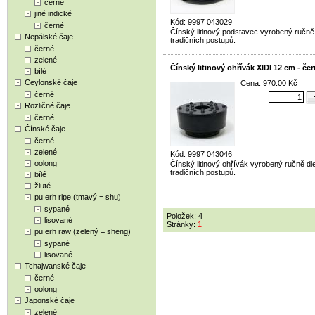
černé
jiné indické
Kód: 9997 043029
černé
Čínský litinový podstavec vyrobený ručně
Nepálské čaje
tradičních postupů.
černé
zelené
Čínský litinový ohřívák XIDI 12 cm - če
bílé
Ceylonské čaje
Cena: 970.00 Kč
černé
Rozličné čaje
černé
Čínské čaje
černé
zelené
Kód: 9997 043046
oolong
Čínský litinový ohřívák vyrobený ručně dl
tradičních postupů.
bílé
žluté
pu erh ripe (tmavý = shu)
sypané
Položek: 4
lisované
Stránky:
1
pu erh raw (zelený = sheng)
sypané
lisované
Tchajwanské čaje
černé
oolong
Japonské čaje
zelené