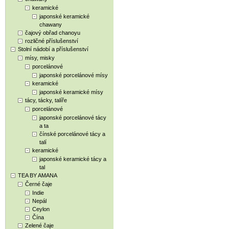
keramické
japonské keramické
chawany
čajový obřad chanoyu
rozličné příslušenství
Stolní nádobí a příslušenství
mísy, misky
porcelánové
japonské porcelánové mísy
keramické
japonské keramické mísy
tácy, tácky, talíře
porcelánové
japonské porcelánové tácy
a ta
čínské porcelánové tácy a
talí
keramické
japonské keramické tácy a
tal
TEA BY AMANA
Černé čaje
Indie
Nepál
Ceylon
Čína
Zelené čaje