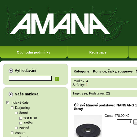
Obchodní podmínky
Registrace
Vyhledávání
Kategorie:
Konvice, šálky, soupravy
Položek: 4
Stránky:
1
Tagy:
vše
,
Podstavec (2)
Naše nabídka
Indické čaje
Čínský litinový podstavec NANGANG 1
Darjeeling
černý
černé
Cena: 470.00 Kč
first flush
směsi
zelené
Assam