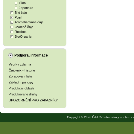
Čína
Japonsko
Bílé čaje
Puerh
Aromatisované čaje
Ovocné čaje
Rooibos
Bio/Organic
Podpora, informace
Vzorky zdarma
Čajovník - historie
Zpracování listu
Základní principy
Produkční oblasti
Produkované druhy
UPOZORNĚNÍ PRO ZÁKAZNÍKY
Copyright © 2026 ČAJ.CZ Internetový obchod ča