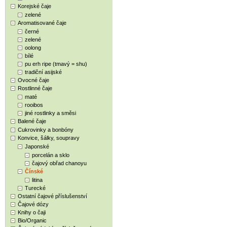
Korejské čaje
zelené
Aromatisované čaje
černé
zelené
oolong
bílé
pu erh ripe (tmavý = shu)
tradiční asijské
Ovocné čaje
Rostlinné čaje
maté
rooibos
jiné rostlinky a směsi
Balené čaje
Cukrovinky a bonbóny
Konvice, šálky, soupravy
Japonské
porcelán a sklo
čajový obřad chanoyu
Čínské
litina
Turecké
Ostatní čajové příslušenství
Čajové dózy
Knihy o čaji
Bio/Organic