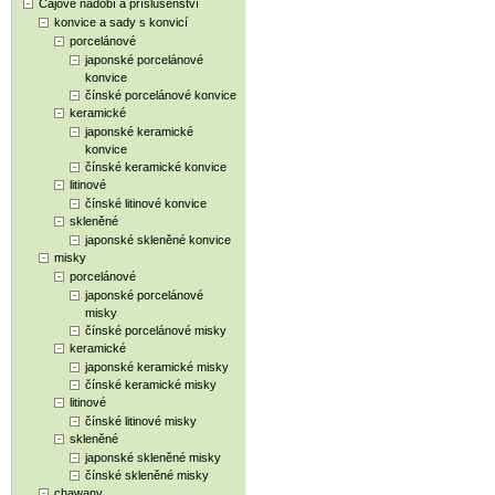
Čajové nádobí a příslušenství
konvice a sady s konvicí
porcelánové
japonské porcelánové
konvice
čínské porcelánové konvice
keramické
japonské keramické
konvice
čínské keramické konvice
litinové
čínské litinové konvice
skleněné
japonské skleněné konvice
misky
porcelánové
japonské porcelánové
misky
čínské porcelánové misky
keramické
japonské keramické misky
čínské keramické misky
litinové
čínské litinové misky
skleněné
japonské skleněné misky
čínské skleněné misky
chawany