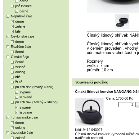
černé
jiné indické
černé
Nepálské čaje
černé
zelené
bílé
Čínský litinový ohřívák NA
Ceylonské čaje
černé
Čínský litinový ohřívák vyro
Rozličné čaje
v černém provedení, vhodný 
černé
odnímatelnou vrchní část a j
Čínské čaje
Rozměry
černé
výška: 7 cm
zelené
průměr: 10 cm
oolong
bílé
žluté
Související položky:
pu erh ripe (tmavý = shu)
Čínská litinová konvice NANGANG 0.6 l
sypané
lisované
Cena: 1700.00 Kč
pu erh raw (zelený = sheng)
sypané
lisované
Tchajwanské čaje
černé
oolong
Kód: 9412 043027
Japonské čaje
Čínská litinová konvice vyrobená ručně dl
zelené
tradičních postupů.