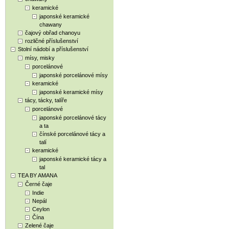
keramické
japonské keramické
chawany
čajový obřad chanoyu
rozličné příslušenství
Stolní nádobí a příslušenství
mísy, misky
porcelánové
japonské porcelánové mísy
keramické
japonské keramické mísy
tácy, tácky, talíře
porcelánové
japonské porcelánové tácy
a ta
čínské porcelánové tácy a
talí
keramické
japonské keramické tácy a
tal
TEA BY AMANA
Černé čaje
Indie
Nepál
Ceylon
Čína
Zelené čaje