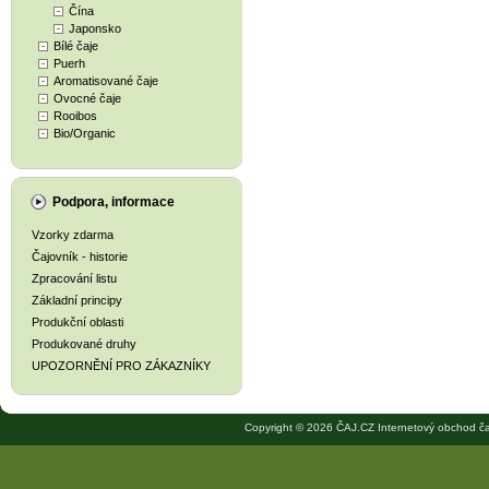
Čína
Japonsko
Bílé čaje
Puerh
Aromatisované čaje
Ovocné čaje
Rooibos
Bio/Organic
Podpora, informace
Vzorky zdarma
Čajovník - historie
Zpracování listu
Základní principy
Produkční oblasti
Produkované druhy
UPOZORNĚNÍ PRO ZÁKAZNÍKY
Copyright © 2026 ČAJ.CZ Internetový obchod ča