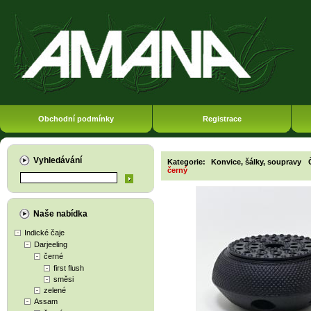
Obchodní podmínky
Registrace
Vyhledávání
Kategorie:
Konvice, šálky, soupravy
černý
Naše nabídka
Indické čaje
Darjeeling
černé
first flush
směsi
zelené
Assam