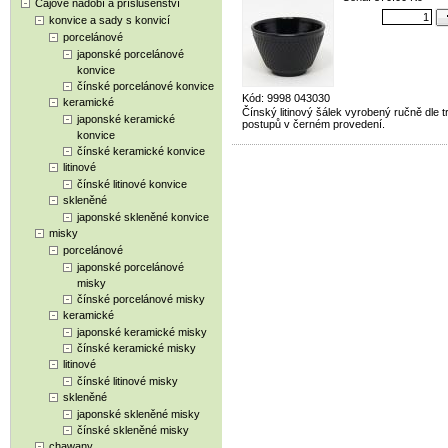
Čajové nádobí a příslušenství
konvice a sady s konvicí
porcelánové
japonské porcelánové
konvice
čínské porcelánové konvice
Kód: 9998 043030
keramické
Čínský litinový šálek vyrobený ručně dle t
japonské keramické
postupů v černém provedení.
konvice
čínské keramické konvice
litinové
čínské litinové konvice
skleněné
japonské skleněné konvice
misky
porcelánové
japonské porcelánové
misky
čínské porcelánové misky
keramické
japonské keramické misky
čínské keramické misky
litinové
čínské litinové misky
skleněné
japonské skleněné misky
čínské skleněné misky
chawany