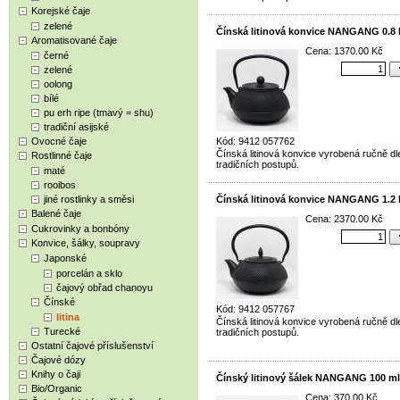
Korejské čaje
zelené
Čínská litinová konvice NANGANG 0.8 l
Aromatisované čaje
Cena: 1370.00 Kč
černé
zelené
oolong
bílé
pu erh ripe (tmavý = shu)
tradiční asijské
Ovocné čaje
Kód: 9412 057762
Čínská litinová konvice vyrobená ručně dl
Rostlinné čaje
tradičních postupů.
maté
rooibos
jiné rostlinky a směsi
Čínská litinová konvice NANGANG 1.2 l
Balené čaje
Cena: 2370.00 Kč
Cukrovinky a bonbóny
Konvice, šálky, soupravy
Japonské
porcelán a sklo
čajový obřad chanoyu
Čínské
Kód: 9412 057767
litina
Čínská litinová konvice vyrobená ručně dl
Turecké
tradičních postupů.
Ostatní čajové příslušenství
Čajové dózy
Knihy o čaji
Čínský litinový šálek NANGANG 100 ml
Bio/Organic
Cena: 370.00 Kč