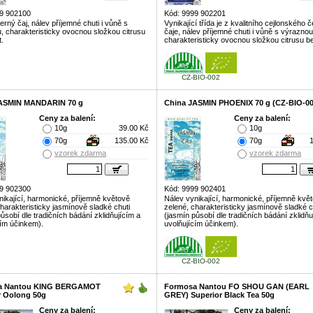
9 902100
Kód: 9999 902201
černý čaj, nálev příjemné chuti i vůně s
Vynikající třída je z kvalitního cejlonského 
, charakteristicky ovocnou složkou citrusu
čaje, nálev příjemné chuti i vůně s výraznou
.
charakteristicky ovocnou složkou citrusu b
CZ-BIO-002
ASMIN MANDARIN 70 g
China JASMIN PHOENIX 70 g (CZ-BIO-00
Ceny za balení:
Ceny za balení:
10g
39.00 Kč
10g
70g
135.00 Kč
70g
vzorek zdarma
vzorek zdarma
9 902300
Kód: 9999 902401
nikající, harmonické, příjemně květově
Nálev vynikající, harmonické, příjemně kvě
charakteristicky jasmínově sladké chuti
zelené, charakteristicky jasmínově sladké c
ůsobí dle tradičních bádání zklidňujícím a
(jasmín působí dle tradičních bádání zklidňu
cím účinkem).
uvolňujícím účinkem).
CZ-BIO-002
a Nantou KING BERGAMOT
Formosa Nantou FO SHOU GAN (EARL
r Oolong 50g
GREY) Superior Black Tea 50g
Ceny za balení:
Ceny za balení: