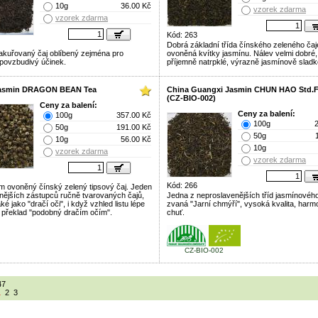
10g
36.00 Kč
vzorek zdarma
vzorek zdarma
Kód: 263
Dobrá základní třída čínského zeleného čaj
akuřovaný čaj oblíbený zejména pro
ovoněná kvítky jasmínu. Nálev velmi dobré,
povzbudivý účinek.
příjemně natrpklé, výrazně jasmínově sladké
Jasmin DRAGON BEAN Tea
China Guangxi Jasmin CHUN HAO Std.F
(CZ-BIO-002)
Ceny za balení:
Ceny za balení:
100g
357.00 Kč
100g
50g
191.00 Kč
50g
10g
56.00 Kč
10g
vzorek zdarma
vzorek zdarma
Kód: 266
 ovoněný čínský zelený tipsový čaj. Jeden
vnějších zástupců ručně tvarovaných čajů,
Jedna z neproslavenějších tříd jasmínového
é jako "dračí oči", i když vzhled listu lépe
zvaná "Jarní chmýří", vysoká kvalita, harm
e překlad "podobný dračím očím".
chuť.
CZ-BIO-002
47
1
2
3