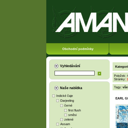
Obchodní podmínky
Vyhledávání
Kategor
Položek: 
Stránky:
Tagy:
vše
Naše nabídka
Indické čaje
EARL G
Darjeeling
černé
first flush
směsi
zelené
Assam