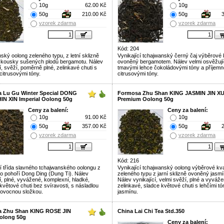
10g
62.00 Kč
10g
50g
210.00 Kč
50g
vzorek zdarma
vzorek zdarma
Kód: 204
ský oolong zeleného typu, z letní sklizně
Vynikající tchajwanský černý čaj výběrové k
kousky sušených plodů bergamotu. Nálev
ovoněný bergamotem. Nálev velmi osvěžujíc
í, svěží, poměrně plné, zelinkavé chuti s
tmavými lehce čokoládovými tóny a příjemn
citrusovými tóny.
citrusovými tóny.
 Lu Gu Winter Special DONG
Formosa Zhu Shan KING JASMIN JIN X
IN XIN Imperial Oolong 50g
Premium Oolong 50g
Ceny za balení:
Ceny za balení:
10g
91.00 Kč
10g
50g
357.00 Kč
50g
vzorek zdarma
vzorek zdarma
Kód: 216
cí třída slavného tchajwanského oolongu z
Vynikající tchajwanský oolong výběrové kval
ho pohoří Dong Ding (Dung Ti). Nálev
zeleného typu z jarní sklizně ovoněný jasm
í, plné, vyvážené, komplexní, hladké,
Nálev vynikající, velmi svěží, plné a vyváže
květové chuti bez svíravosti, s násladlou
zelinkavé, sladce květové chuti s lehčími tó
 ovocnou složkou.
jasmínu.
 Zhu Shan KING ROSE JIN
China Lai Chi Tea Std.350
olong 50g
Ceny za balení: