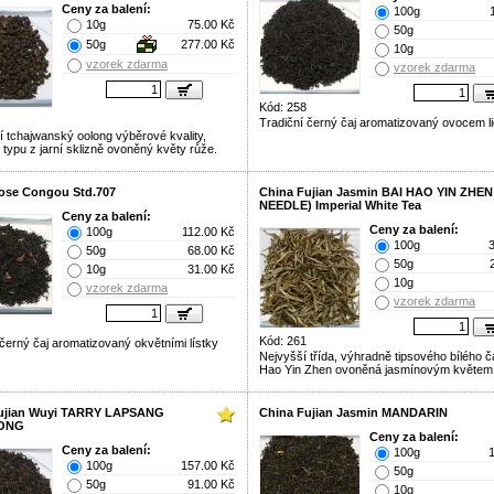
Ceny za balení:
100g
10g
75.00 Kč
50g
50g
277.00 Kč
10g
vzorek zdarma
vzorek zdarma
Kód: 258
Tradiční černý čaj aromatizovaný ovocem l
cí tchajwanský oolong výběrové kvality,
 typu z jarní sklizně ovoněný květy růže.
ose Congou Std.707
China Fujian Jasmin BAI HAO YIN ZHEN
NEEDLE) Imperial White Tea
Ceny za balení:
Ceny za balení:
100g
112.00 Kč
100g
50g
68.00 Kč
50g
10g
31.00 Kč
10g
vzorek zdarma
vzorek zdarma
Kód: 261
 černý čaj aromatizovaný okvětními lístky
Nejvyšší třída, výhradně tipsového bílého ča
Hao Yin Zhen ovoněná jasmínovým květem
ujian Wuyi TARRY LAPSANG
China Fujian Jasmin MANDARIN
ONG
Ceny za balení:
Ceny za balení:
100g
100g
157.00 Kč
50g
50g
91.00 Kč
10g