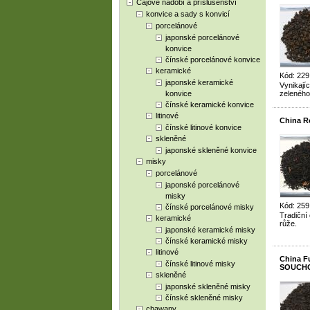
Čajové nádobí a příslušenství
konvice a sady s konvicí
porcelánové
japonské porcelánové
konvice
čínské porcelánové konvice
keramické
Kód: 229
japonské keramické
Vynikají
konvice
zeleného
čínské keramické konvice
litinové
China R
čínské litinové konvice
skleněné
japonské skleněné konvice
misky
porcelánové
japonské porcelánové
misky
Kód: 259
čínské porcelánové misky
Tradiční
keramické
růže.
japonské keramické misky
čínské keramické misky
litinové
China F
čínské litinové misky
SOUCH
skleněné
japonské skleněné misky
čínské skleněné misky
chawany