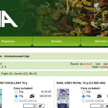
Registrace
Novinky
Výhodný 
ie:
Aromatisované čaje
47
Řazení:
výchozí
kód
náz
1
2
3
Výpis:
katalo
,
Fujian (5)
,
Jasmin (12)
,
Bio (6)
REY EXCELLENT 70 g
EARL GREY ROYAL 70 g (CZ-BIO-002)
Ceny za balení:
Ceny za balení:
10g
41.00 Kč
10g
70g
150.00 Kč
70g
vzorek zdarma
vzorek zdarma