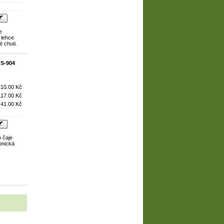
e
 lehce
 chuti.
S-904
210.00 Kč
117.00 Kč
41.00 Kč
 čaje
onická