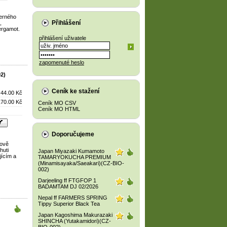
černého
Přihlášení
,
ergamot.
přihlášení uživatele
zapomenuté heslo
2)
Ceník ke stažení
44.00 Kč
170.00 Kč
Ceník MO CSV
Ceník MO HTML
Doporučujeme
tově
huti
Japan Miyazaki Kumamoto
jícím a
TAMARYOKUCHA PREMIUM
(Minamisayaka/Saeakari)(CZ-BIO-
002)
Darjeeling ff FTGFOP 1
BADAMTAM DJ 02/2026
Nepal ff FARMERS SPRING
Tippy Superior Black Tea
Japan Kagoshima Makurazaki
SHINCHA (Yutakamidori)(CZ-