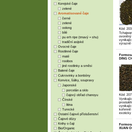
Korejské čaje
zelené
Aromatisované čaje
černé
zelené
oolong
Kód: 203
bílé
Tchajwan
ovoněný 
pu erh ripe (tmavý = shu)
vynikajíc
tradiční asijské
výrazně 
Ovocné čaje
Rostlinné čaje
Formosa
maté
DING CH
rooibos
jiné rostlinky a směsi
Balené čaje
Cukrovinky a bonbóny
Konvice, šálky, soupravy
Japonské
porcelán a sklo
Kód: 207
čajový obřad chanoyu
Vynikají
Čínské
proslulé
litina
vynikajíc
Turecké
kořenně 
exoticky
Ostatní čajové příslušenství
Čajové dózy
Knihy o čaji
Formosa
XUAN O
Bio/Organic