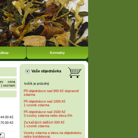
nákup
Kontakty
Vaše objednávka
ev
cena
košík je prázdný
g
|
seznam
Při objednávce nad 900 Kč dopravné
zdarma
Při objednávce nad 1000 Kč
1 vzorek zdarma
Při objednávce nad 1500 Kč
3 vzorky zdarma nebo sleva 5%
44.00 Kč
Za každých dalších 500 Kč
170.00 Kč
1 vzorek zdarma
Vzorky zdarma a slevu na objednávku
nelze kombinovat.