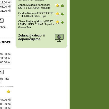
112.00 Kč
Japan Miyazaki Kobayashi
68.00 Kč
NUTTY SENCHA (Yabukita)
31.00 Kč
Ceylon Ruhuna FBOPFEXSP
1 TEA BANK Silver Tips
China Zhejiang XI HU (WEST
LAKE) LUNG CHING Superior
ichee.
Green Tea
Zobrazit kategorii
doporučujeme
 (SILVER
397.00 Kč
211.00 Kč
60.00 Kč
je - Bai
.
147.00 Kč
86.00 Kč
35.00 Kč