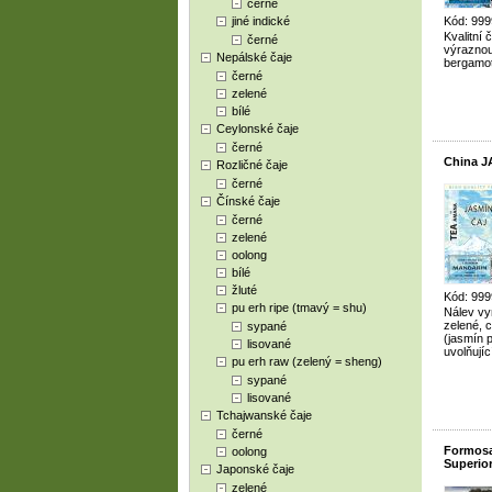
černé
jiné indické
Kód: 999
Kvalitní 
černé
výraznou
Nepálské čaje
bergamot
černé
zelené
bílé
Ceylonské čaje
černé
China J
Rozličné čaje
černé
Čínské čaje
černé
zelené
oolong
bílé
žluté
Kód: 999
pu erh ripe (tmavý = shu)
Nálev vy
zelené, 
sypané
(jasmín p
lisované
uvolňují
pu erh raw (zelený = sheng)
sypané
lisované
Tchajwanské čaje
černé
Formos
oolong
Superio
Japonské čaje
zelené