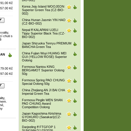
BIO-002)
91.00 Kč
Korea Jeju Island WOOJEON
357.00 Kč
Superior Green Tea (CZ-BIO-
002)
China Hunan Jasmin YIN HAO
(CZ-BIO-002)
Nepal ff KALAPANI UJELI
vality,
Tippy Superior Black Tea (CZ-
í chuti s
BIO-002)
ě
Japan Shizuoka Tenryu PREMIUM
BANCHA Green Tea
China Fujian Wuyi HUANG MEI
UAN
GUI (YELLOW ROSE) Superior
Oolong
Formosa Nantou KING
79.00 Kč
BERGAMOT Superior Oolong
297.00 Kč
50g
Formosa Spring PAO CHUNG
Special Oolong 50g
China Zhejiang AN JI BAI CHA
Imperial Green Tea
ity,
Formosa Pinglin WEN SHAN
ínem.
PAO CHUNG Award
né,
Competition Oolong
ny
Japan Kagoshima Kirishima
GYOKURO (Saeakari)(CZ-
BIO-002)
Darjeeling ff FTGFOP 1
SUNGMA DJ 03/2026