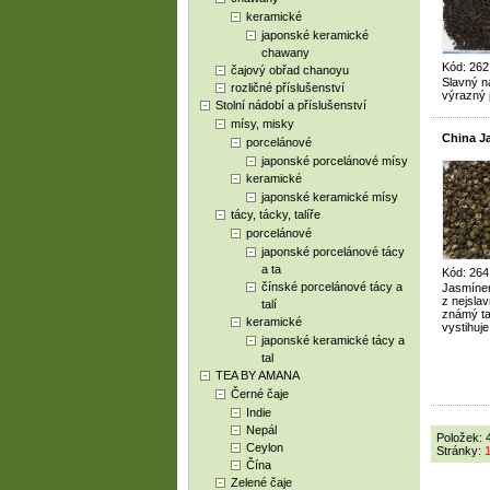
keramické
japonské keramické
chawany
Kód: 262
čajový obřad chanoyu
Slavný n
rozličné příslušenství
výrazný 
Stolní nádobí a příslušenství
mísy, misky
China 
porcelánové
japonské porcelánové mísy
keramické
japonské keramické mísy
tácy, tácky, talíře
porcelánové
japonské porcelánové tácy
a ta
Kód: 264
čínské porcelánové tácy a
Jasmínem
z nejsla
talí
známý tak
keramické
vystihuj
japonské keramické tácy a
tal
TEA BY AMANA
Černé čaje
Indie
Nepál
Položek: 
Ceylon
Stránky:
Čína
Zelené čaje