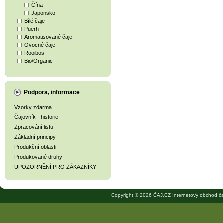
Čína
Japonsko
Bílé čaje
Puerh
Aromatisované čaje
Ovocné čaje
Rooibos
Bio/Organic
Podpora, informace
Vzorky zdarma
Čajovník - historie
Zpracování listu
Základní principy
Produkční oblasti
Produkované druhy
UPOZORNĚNÍ PRO ZÁKAZNÍKY
Copyright © 2026 ČAJ.CZ Internetový obchod ča