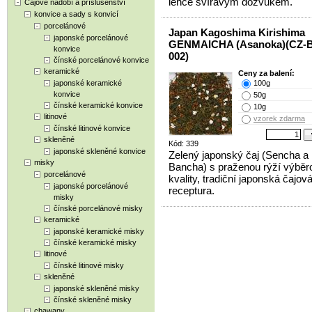
lehce svíravým dozvukem.
Čajové nádobí a příslušenství
konvice a sady s konvicí
porcelánové
Japan Kagoshima Kirishima
japonské porcelánové
GENMAICHA (Asanoka)(CZ-B
konvice
002)
čínské porcelánové konvice
keramické
Ceny za balení:
japonské keramické
100g
konvice
50g
čínské keramické konvice
10g
litinové
vzorek zdarma
čínské litinové konvice
skleněné
Kód: 339
japonské skleněné konvice
Zelený japonský čaj (Sencha a
misky
Bancha) s praženou rýží výběr
porcelánové
kvality, tradiční japonská čajov
japonské porcelánové
receptura.
misky
čínské porcelánové misky
keramické
japonské keramické misky
čínské keramické misky
litinové
čínské litinové misky
skleněné
japonské skleněné misky
čínské skleněné misky
chawany