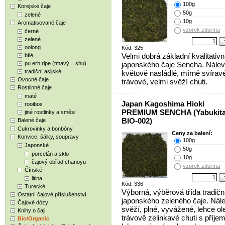
100g
Korejské čaje
50g
zelené
10g
Aromatisované čaje
vzorek zdarma
černé
zelené
oolong
Kód: 325
Velmi dobrá základní kvalitativní
bílé
pu erh ripe (tmavý = shu)
japonského čaje Sencha. Nálev
tradiční asijské
květově nasládlé, mírně svíravé
Ovocné čaje
trávové, velmi svěží chuti.
Rostlinné čaje
maté
Japan Kagoshima Hioki
rooibos
PREMIUM SENCHA (Yabukita
jiné rostlinky a směsi
BIO-002)
Balené čaje
Cukrovinky a bonbóny
Ceny za balení:
Konvice, šálky, soupravy
100g
Japonské
50g
porcelán a sklo
10g
čajový obřad chanoyu
vzorek zdarma
Čínské
litina
Kód: 336
Turecké
Výborná, výběrová třída tradičn
Ostatní čajové příslušenství
japonského zeleného čaje. Nál
Čajové dózy
svěží, plné, vyvážené, lehce ole
Knihy o čaji
trávově zelinkavé chuti s příje
Bio/Organic