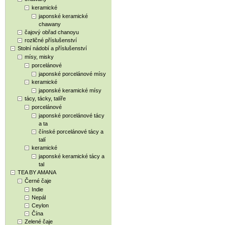
keramické
japonské keramické
chawany
čajový obřad chanoyu
rozličné příslušenství
Stolní nádobí a příslušenství
mísy, misky
porcelánové
japonské porcelánové mísy
keramické
japonské keramické mísy
tácy, tácky, talíře
porcelánové
japonské porcelánové tácy
a ta
čínské porcelánové tácy a
talí
keramické
japonské keramické tácy a
tal
TEA BY AMANA
Černé čaje
Indie
Nepál
Ceylon
Čína
Zelené čaje