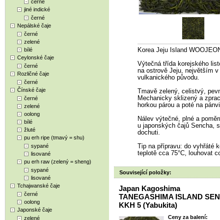
černé
jiné indické
černé
Nepálské čaje
černé
zelené
bílé
Korea Jeju Island WOOJEON
Ceylonské čaje
Výtečná třída korejského lis
černé
na ostrově Jeju, největším 
Rozličné čaje
vulkanického původu.
černé
Čínské čaje
Tmavě zelený, celistvý, pevně
Mechanicky sklizený a zprac
černé
horkou párou a poté na pánvi
zelené
oolong
Nálev výtečné, plné a poměr
bílé
u japonských čajů Sencha, s
žluté
dochuti.
pu erh ripe (tmavý = shu)
sypané
Tip na přípravu: do vyhřáté k
teplotě cca 75°C, louhovat c
lisované
pu erh raw (zelený = sheng)
sypané
Související položky:
lisované
Tchajwanské čaje
Japan Kagoshima
černé
TANEGASHIMA ISLAND SE
oolong
KKH 5 (Yabukita)
Japonské čaje
Ceny za balení:
zelené