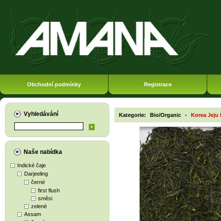
Obchodní podmínky
Registrace
Vyhledávání
Kategorie:
Bio/Organic
-
Korea Jeju
Naše nabídka
Indické čaje
Darjeeling
černé
first flush
směsi
zelené
Assam