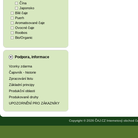
Čína
Japonsko
Bílé čaje
Puerh
Aromatisované čaje
Ovocné čaje
Rooibos
Bio/Organic
Podpora, informace
Vzorky zdarma
Čajovník - historie
Zpracování listu
Základní principy
Produkční oblasti
Produkované druhy
UPOZORNĚNÍ PRO ZÁKAZNÍKY
Copyright © 2026 ČAJ.CZ Internetový obchod ča