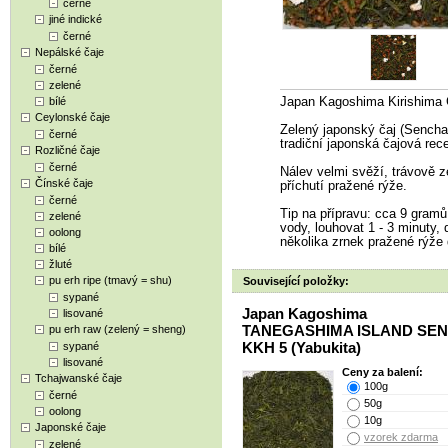
černé
jiné indické
černé
Nepálské čaje
černé
zelené
bílé
Japan Kagoshima Kirishim
Ceylonské čaje
Zelený japonský čaj (Sencha
černé
tradiční japonská čajová rec
Rozličné čaje
černé
Nálev velmi svěží, trávově ze
Čínské čaje
příchutí pražené rýže.
černé
Tip na přípravu: cca 9 gramů 
zelené
vody, louhovat 1 - 3 minuty, 
oolong
několika zrnek pražené rýže
bílé
žluté
pu erh ripe (tmavý = shu)
Související položky:
sypané
Japan Kagoshima
lisované
TANEGASHIMA ISLAND SE
pu erh raw (zelený = sheng)
KKH 5 (Yabukita)
sypané
lisované
Ceny za balení:
Tchajwanské čaje
100g
černé
50g
oolong
10g
Japonské čaje
vzorek zdarma
zelené