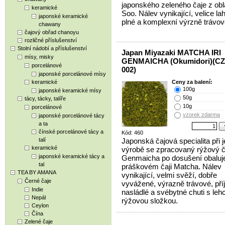
japonského zeleného čaje z obl
keramické
Soo. Nálev vynikající, velice la
japonské keramické
plné a komplexní výrzně trávové
chawany
čajový obřad chanoyu
rozličné příslušenství
Stolní nádobí a příslušenství
Japan Miyazaki MATCHA IRI
mísy, misky
GENMAICHA (Okumidori)(CZ
porcelánové
002)
japonské porcelánové mísy
keramické
Ceny za balení:
100g
japonské keramické mísy
50g
tácy, tácky, talíře
10g
porcelánové
vzorek zdarma
japonské porcelánové tácy
a ta
čínské porcelánové tácy a
Kód: 460
talí
Japonská čajová specialita při je
keramické
výrobě se zpracovaný rýžový č
japonské keramické tácy a
Genmaicha po dosušení obaluj
tal
práškovém čaji Matcha. Nálev
TEA BY AMANA
vynikající, velmi svěží, dobře
Černé čaje
vyvážené, výrazně trávové, př
Indie
nasládlé a svébytné chuti s leh
Nepál
rýžovou složkou.
Ceylon
Čína
Zelené čaje