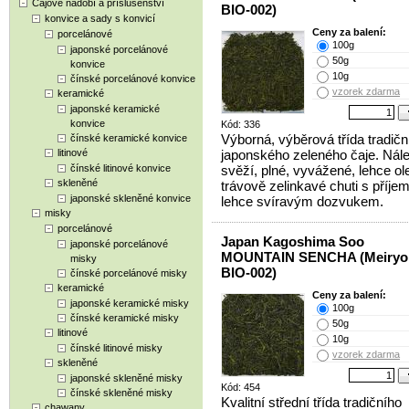
Čajové nádobí a příslušenství
BIO-002)
konvice a sady s konvicí
Ceny za balení:
porcelánové
100g
japonské porcelánové
50g
konvice
10g
čínské porcelánové konvice
vzorek zdarma
keramické
japonské keramické
konvice
Kód: 336
Výborná, výběrová třída tradičn
čínské keramické konvice
litinové
japonského zeleného čaje. Nál
čínské litinové konvice
svěží, plné, vyvážené, lehce ole
skleněné
trávově zelinkavé chuti s příje
japonské skleněné konvice
lehce svíravým dozvukem.
misky
porcelánové
Japan Kagoshima Soo
japonské porcelánové
MOUNTAIN SENCHA (Meiryok
misky
BIO-002)
čínské porcelánové misky
keramické
Ceny za balení:
japonské keramické misky
100g
čínské keramické misky
50g
litinové
10g
čínské litinové misky
vzorek zdarma
skleněné
japonské skleněné misky
Kód: 454
čínské skleněné misky
Kvalitní střední třída tradičního
chawany