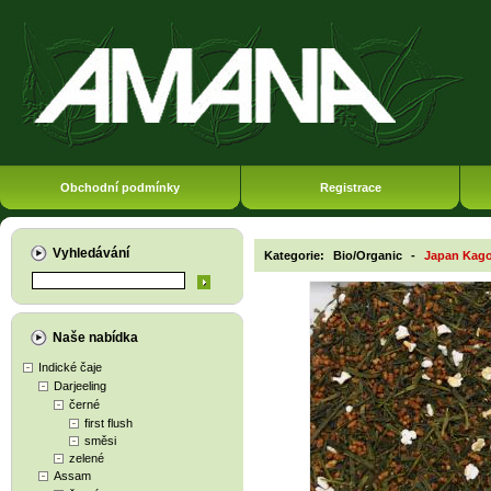
Obchodní podmínky
Registrace
Vyhledávání
Kategorie:
Bio/Organic
-
Japan Kago
Naše nabídka
Indické čaje
Darjeeling
černé
first flush
směsi
zelené
Assam