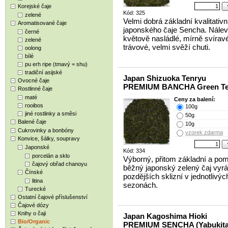
Korejské čaje
Kód: 325
zelené
Velmi dobrá základní kvalitativní
Aromatisované čaje
japonského čaje Sencha. Nálev
černé
květově nasládlé, mírně svíravé
zelené
trávové, velmi svěží chuti.
oolong
bílé
pu erh ripe (tmavý = shu)
tradiční asijské
Japan Shizuoka Tenryu
Ovocné čaje
PREMIUM BANCHA Green T
Rostlinné čaje
maté
Ceny za balení:
rooibos
100g
jiné rostlinky a směsi
50g
Balené čaje
10g
Cukrovinky a bonbóny
vzorek zdarma
Konvice, šálky, soupravy
Japonské
Kód: 334
porcelán a sklo
Výborný, přitom základní a po
čajový obřad chanoyu
běžný japonský zelený čaj vyr
Čínské
pozdějších sklizní v jednotlivýc
litina
sezonách.
Turecké
Ostatní čajové příslušenství
Čajové dózy
Knihy o čaji
Japan Kagoshima Hioki
Bio/Organic
PREMIUM SENCHA (Yabukita