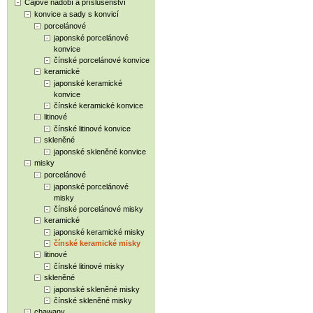
Čajové nádobí a příslušenství
konvice a sady s konvicí
porcelánové
japonské porcelánové
konvice
čínské porcelánové konvice
keramické
japonské keramické
konvice
čínské keramické konvice
litinové
čínské litinové konvice
skleněné
japonské skleněné konvice
misky
porcelánové
japonské porcelánové
misky
čínské porcelánové misky
keramické
japonské keramické misky
čínské keramické misky
litinové
čínské litinové misky
skleněné
japonské skleněné misky
čínské skleněné misky
chawany