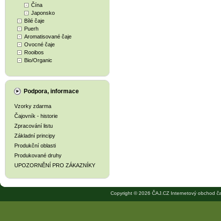
Čína
Japonsko
Bílé čaje
Puerh
Aromatisované čaje
Ovocné čaje
Rooibos
Bio/Organic
Podpora, informace
Vzorky zdarma
Čajovník - historie
Zpracování listu
Základní principy
Produkční oblasti
Produkované druhy
UPOZORNĚNÍ PRO ZÁKAZNÍKY
Copyright © 2026 ČAJ.CZ Internetový obchod ča