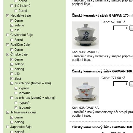
Tradiční čínský keramický šál pro příprav
černé
popíjení čaje.
jiné indické
černé
Nepálské čaje
Čínský keramický šálek GAIWAN 170 m
černé
Cena: 570.00 Kč
zelené
bílé
Ceylonské čaje
černé
Rozličné čaje
černé
Kód: 938 GW009C
Čínské čaje
Tradiční čínský keramický šál pro příprav
černé
popíjení čaje.
zelené
oolong
Čínský kameninový šálek GAIWAN 160
bílé
Cena: 777.00 Kč
žluté
pu erh ripe (tmavý = shu)
sypané
lisované
pu erh raw (zelený = sheng)
sypané
lisované
Kód: 938 GW015A
Tradiční čínský kameninový šál pro přípr
Tchajwanské čaje
popíjení čaje.
černé
oolong
Japonské čaje
Čínský kameninový šálek GAIWAN 160
zelené