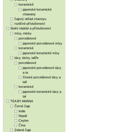
keramické
japonské keramické
chawany
čajový obřad chanoyu
rozličné příslušenství
Stolní nádobí a příslušenství
mísy, misky
porcelánové
japonské porcelánové mísy
keramické
japonské keramické mísy
tácy, tácky, talíře
porcelánové
japonské porcelánové tácy
a ta
čínské porcelánové tácy a
talí
keramické
japonské keramické tácy a
tal
TEA BY AMANA
Černé čaje
Indie
Nepál
Ceylon
Čína
Zelené čaje