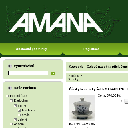
Obchodní podmínky
Registrace
Vyhledávání
Kategorie:
Čajové nádobí a příslušens
Položek: 8
Stránky:
1
Naše nabídka
Čínský keramický šálek GAIWAN 170 m
Cena: 570.00 Kč
Indické čaje
Darjeeling
černé
first flush
směsi
zelené
Assam
Kód: 938 GW009A