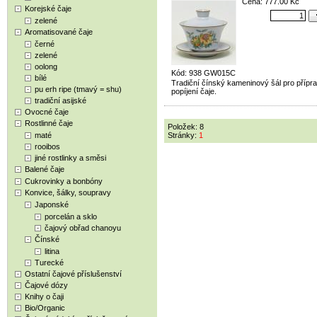
Cena: 777.00 Kč
Korejské čaje
zelené
Aromatisované čaje
černé
zelené
oolong
Kód: 938 GW015C
bílé
Tradiční čínský kameninový šál pro přípr
pu erh ripe (tmavý = shu)
popíjení čaje.
tradiční asijské
Ovocné čaje
Rostlinné čaje
Položek: 8
maté
Stránky:
1
rooibos
jiné rostlinky a směsi
Balené čaje
Cukrovinky a bonbóny
Konvice, šálky, soupravy
Japonské
porcelán a sklo
čajový obřad chanoyu
Čínské
litina
Turecké
Ostatní čajové příslušenství
Čajové dózy
Knihy o čaji
Bio/Organic