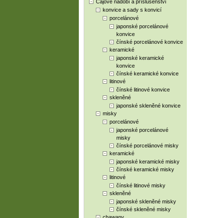
Čajové nádobí a příslušenství
konvice a sady s konvicí
porcelánové
japonské porcelánové
konvice
čínské porcelánové konvice
keramické
japonské keramické
konvice
čínské keramické konvice
litinové
čínské litinové konvice
skleněné
japonské skleněné konvice
misky
porcelánové
japonské porcelánové
misky
čínské porcelánové misky
keramické
japonské keramické misky
čínské keramické misky
litinové
čínské litinové misky
skleněné
japonské skleněné misky
čínské skleněné misky
chawany