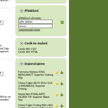
aná při
Přihlášení
přihlášení uživatele
zapomenuté heslo
Ceník ke stažení
ím
etí čaje
Ceník MO CSV
papírem
Ceník MO HTML
Doporučujeme
Formosa Nantou KING
BERGAMOT Superior Oolong
50g
China Fujian WUYI ROU GUI
(CINNAMON) Superior
Oolong
Nepal Ilam ff MALAATE
ličkou na
SILVER TIP Superior Black
sionální
Tea
China Fujian Fuding BAI LING