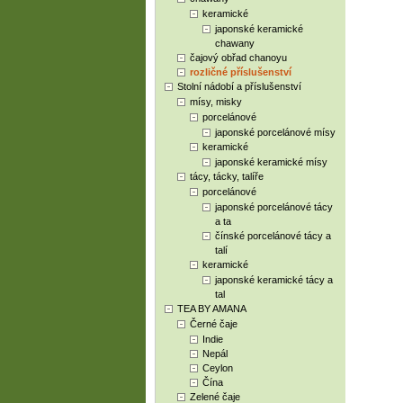
keramické
japonské keramické
chawany
čajový obřad chanoyu
rozličné příslušenství
Stolní nádobí a příslušenství
mísy, misky
porcelánové
japonské porcelánové mísy
keramické
japonské keramické mísy
tácy, tácky, talíře
porcelánové
japonské porcelánové tácy
a ta
čínské porcelánové tácy a
talí
keramické
japonské keramické tácy a
tal
TEA BY AMANA
Černé čaje
Indie
Nepál
Ceylon
Čína
Zelené čaje