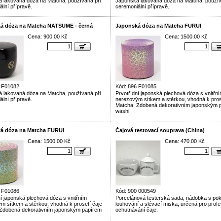
 lakovaná dóza na Matcha, používaná při
Japonská lakovaná dóza na Matcha, použív
ální přípravě.
ceremoniální přípravě.
á dóza na Matcha NATSUME - černá
Japonská dóza na Matcha FURUI
Cena: 900.00 Kč
Cena: 1500.00 Kč
6 F01082
Kód: 896 F01085
 lakovaná dóza na Matcha, používaná při
Prvotřídní japonská plechová dóza s vnitřn
ální přípravě.
nerezovým sítkem a stěrkou, vhodná k pros
Matcha. Zdobená dekorativním japonským 
washi.
á dóza na Matcha FURUI
Čajová testovací souprava (China)
Cena: 1500.00 Kč
Cena: 470.00 Kč
6 F01086
Kód: 900 000549
ní japonská plechová dóza s vnitřním
Porcelánová testerská sada, nádobka s pok
m sítkem a stěrkou, vhodná k prosetí čaje
louhování a slévací miska, určená pro profe
Zdobená dekorativním japonským papírem
ochutnávání čaje.