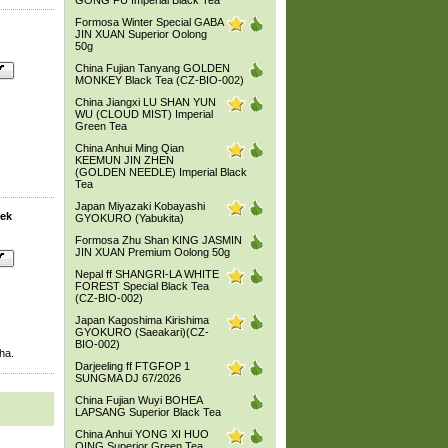
GONG FU Imperial Black Tea
Formosa Winter Special GABA
JIN XUAN Superior Oolong
50g
China Fujian Tanyang GOLDEN
MONKEY Black Tea (CZ-BIO-002)
China Jiangxi LU SHAN YUN
WU (CLOUD MIST) Imperial
Green Tea
China Anhui Ming Qian
KEEMUN JIN ZHEN
(GOLDEN NEEDLE) Imperial Black
Tea
Japan Miyazaki Kobayashi
nek
GYOKURO (Yabukita)
Formosa Zhu Shan KING JASMIN
JIN XUAN Premium Oolong 50g
Nepal ff SHANGRI-LA WHITE
FOREST Special Black Tea
(CZ-BIO-002)
Japan Kagoshima Kirishima
GYOKURO (Saeakari)(CZ-
BIO-002)
ha.
Darjeeling ff FTGFOP 1
SUNGMA DJ 67/2026
China Fujian Wuyi BOHEA
LAPSANG Superior Black Tea
China Anhui YONG XI HUO
QING Superior Green Tea