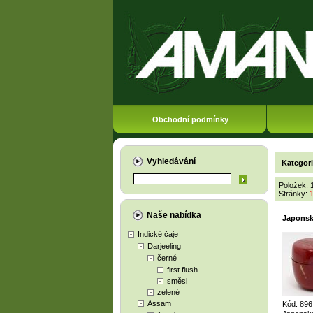
Obchodní podmínky
Vyhledávání
Kategor
Položek: 
Stránky:
Naše nabídka
Japonsk
Indické čaje
Darjeeling
černé
first flush
směsi
zelené
Assam
Kód: 89