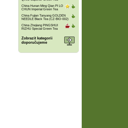
China Hunan Ming Qian PI LO
CHUN Imperial Green Tea
China Fujian Tanyang GOLDEN
NEEDLE Black Tea (CZ-BIO-002)
China Zhejiang PINGSHUI
RIZHU Special Green Tea
Zobrazit kategorii
doporučujeme