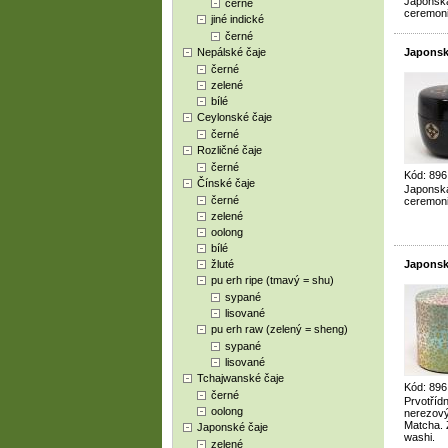
Japonská
černé
ceremoni
jiné indické
černé
Nepálské čaje
Japonsk
černé
zelené
bílé
Ceylonské čaje
černé
Rozličné čaje
černé
Kód: 89
Čínské čaje
Japonská
černé
ceremoni
zelené
oolong
bílé
žluté
Japonsk
pu erh ripe (tmavý = shu)
sypané
lisované
pu erh raw (zelený = sheng)
sypané
lisované
Tchajwanské čaje
Kód: 89
černé
Prvotříd
oolong
nerezový
Matcha. 
Japonské čaje
washi.
zelené