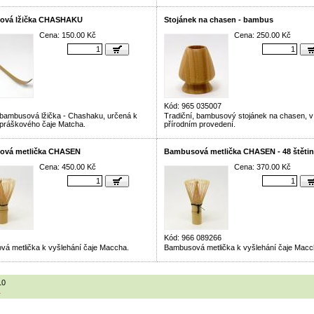
ová lžička CHASHAKU
Stojánek na chasen - bambus
Cena: 150.00 Kč
Cena: 250.00 Kč
Kód: 965 035007
 bambusová lžička - Chashaku, určená k
Tradiční, bambusový stojánek na chasen, v
 práškového čaje Matcha.
přírodním provedení.
ová metlička CHASEN
Bambusová metlička CHASEN - 48 štěti
Cena: 450.00 Kč
Cena: 370.00 Kč
Kód: 966 089266
á metlička k vyšlehání čaje Maccha.
Bambusová metlička k vyšlehání čaje Macc
10
1