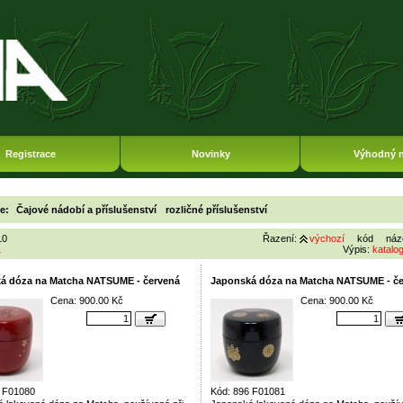
Registrace
Novinky
Výhodný 
ie:
Čajové nádobí a příslušenství
rozličné příslušenství
10
Řazení:
výchozí
kód
náz
1
Výpis:
katalo
á dóza na Matcha NATSUME - červená
Japonská dóza na Matcha NATSUME - č
Cena: 900.00 Kč
Cena: 900.00 Kč
6 F01080
Kód: 896 F01081