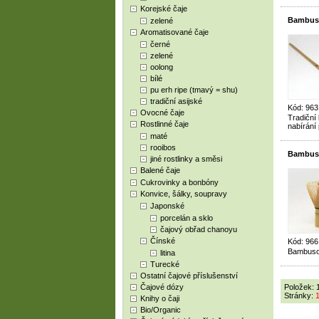
Korejské čaje
Bambus
zelené
Aromatisované čaje
černé
zelené
oolong
bílé
pu erh ripe (tmavý = shu)
tradiční asijské
Kód: 963
Ovocné čaje
Tradiční
Rostlinné čaje
nabírání
maté
rooibos
Bambus
jiné rostlinky a směsi
Balené čaje
Cukrovinky a bonbóny
Konvice, šálky, soupravy
Japonské
porcelán a sklo
čajový obřad chanoyu
Čínské
Kód: 966
Bambusov
litina
Turecké
Ostatní čajové příslušenství
Čajové dózy
Položek: 
Stránky:
Knihy o čaji
Bio/Organic