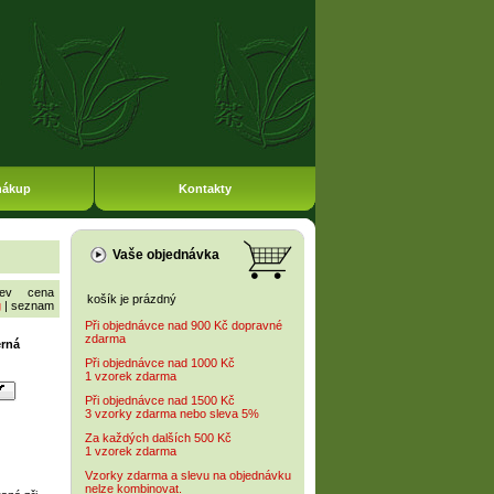
nákup
Kontakty
Vaše objednávka
ev
cena
košík je prázdný
g
|
seznam
Při objednávce nad 900 Kč dopravné
zdarma
erná
Při objednávce nad 1000 Kč
1 vzorek zdarma
Při objednávce nad 1500 Kč
3 vzorky zdarma nebo sleva 5%
Za každých dalších 500 Kč
1 vzorek zdarma
Vzorky zdarma a slevu na objednávku
nelze kombinovat.