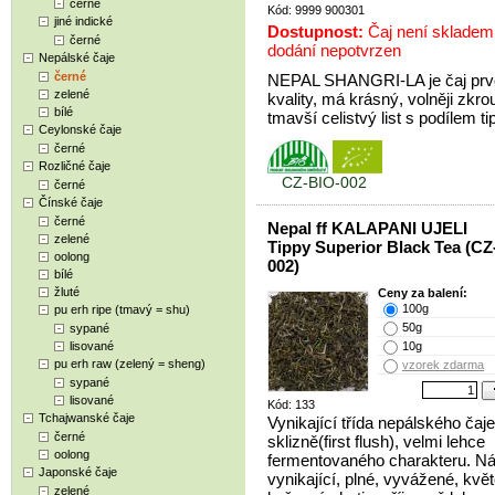
černé
Kód: 9999 900301
jiné indické
Dostupnost:
Čaj není skladem,
černé
dodání nepotvrzen
Nepálské čaje
černé
NEPAL SHANGRI-LA je čaj prvo
zelené
kvality, má krásný, volněji zkr
bílé
tmavší celistvý list s podílem ti
Ceylonské čaje
černé
Rozličné čaje
CZ-BIO-002
černé
Čínské čaje
černé
Nepal ff KALAPANI UJELI
zelené
Tippy Superior Black Tea (CZ
oolong
002)
bílé
žluté
Ceny za balení:
100g
pu erh ripe (tmavý = shu)
50g
sypané
lisované
10g
pu erh raw (zelený = sheng)
vzorek zdarma
sypané
lisované
Kód: 133
Tchajwanské čaje
Vynikající třída nepálského čaje
černé
sklizně(first flush), velmi lehce
oolong
fermentovaného charakteru. Ná
Japonské čaje
vynikající, plné, vyvážené, kvě
zelené