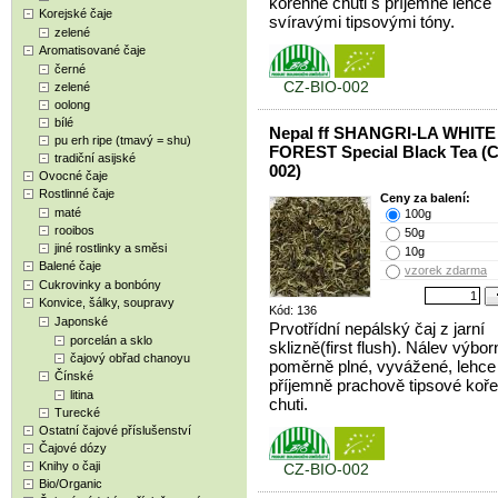
kořenné chuti s příjemně lehce
Korejské čaje
svíravými tipsovými tóny.
zelené
Aromatisované čaje
černé
CZ-BIO-002
zelené
oolong
bílé
Nepal ff SHANGRI-LA WHITE
pu erh ripe (tmavý = shu)
FOREST Special Black Tea (
tradiční asijské
002)
Ovocné čaje
Rostlinné čaje
Ceny za balení:
maté
100g
rooibos
50g
jiné rostlinky a směsi
10g
Balené čaje
vzorek zdarma
Cukrovinky a bonbóny
Konvice, šálky, soupravy
Kód: 136
Japonské
Prvotřídní nepálský čaj z jarní
porcelán a sklo
sklizně(first flush). Nálev výbor
čajový obřad chanoyu
poměrně plné, vyvážené, lehce 
Čínské
příjemně prachově tipsové koř
litina
chuti.
Turecké
Ostatní čajové příslušenství
Čajové dózy
Knihy o čaji
CZ-BIO-002
Bio/Organic