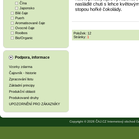
Čína
nasládlé chuti s lehce květovým
Japonsko
stopou hořké čokolády.
Bílé čaje
Puerh
Aromatisované čaje
Ovocné čaje
Rooibos
Položek: 12
Stránky:
1
Bio/Organic
Podpora, informace
Vzorky zdarma
Čajovník - historie
Zpracování listu
Základní principy
Produkční oblasti
Produkované druhy
UPOZORNĚNÍ PRO ZÁKAZNÍKY
Copyright © 2026 ČAJ.CZ Internetový obchod ča