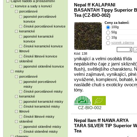
Čajové nádobí a příslušenství
Nepal ff KALAPANI
konvice a sady s konvicí
BASANTAH Tippy Superior B
porcelánové
Tea (CZ-BIO-002)
japonské porcelánové
konvice
Ceny za balení:
čínské porcelánové konvice
100g
keramické
50g
japonské keramické
10g
konvice
vzorek zdarma
čínské keramické konvice
litinové
Kód: 138
čínské litinové konvice
ynikající a velmi osobitá třída
skleněné
nepálského čaje z jarní sklizně(f
japonské skleněné konvice
flush), světlejšího charakteru. 
misky
velmi zajímavé, vynikající, plné
porcelánové
vyvážené, komplexní, bohaté, 
japonské porcelánové
nasládlé chuti s exoticky ovoc
misky
tóny.
čínské porcelánové misky
keramické
japonské keramické misky
čínské keramické misky
CZ-BIO-002
litinové
čínské litinové misky
Nepal Ilam ff NAWA ARYA
skleněné
TARA SILVER TIP Superior W
japonské skleněné misky
Tea
čínské skleněné misky
chawany