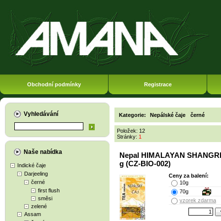
Obchodní podmínky
Registrace
Vyhledávání
Kategorie:
Nepálské čaje
černé
Položek: 12
Stránky:
1
Naše nabídka
Nepal HIMALAYAN SHANGRI
g (CZ-BIO-002)
Indické čaje
Darjeeling
Ceny za balení:
černé
10g
first flush
70g
směsi
vzorek zdarma
zelené
Assam