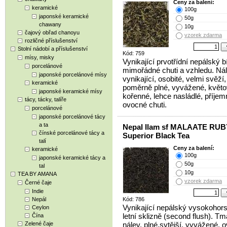
Ceny za balení:
keramické
100g
japonské keramické
50g
chawany
10g
čajový obřad chanoyu
vzorek zdarma
rozličné příslušenství
Stolní nádobí a příslušenství
Kód: 759
mísy, misky
Vynikající prvotřídní nepálský bí
porcelánové
mimořádné chuti a vzhledu. Ná
japonské porcelánové mísy
vynikající, osobité, velmi svěží,
keramické
poměrně plné, vyvážené, květ
japonské keramické mísy
kořenné, lehce nasládlé, příjem
tácy, tácky, talíře
ovocné chuti.
porcelánové
japonské porcelánové tácy
a ta
Nepal Ilam sf MALAATE RUB
čínské porcelánové tácy a
Superior Black Tea
talí
Ceny za balení:
keramické
100g
japonské keramické tácy a
50g
tal
10g
TEA BY AMANA
vzorek zdarma
Černé čaje
Indie
Nepál
Kód: 786
Vynikající nepálský vysokohors
Ceylon
letní sklizně (second flush). T
Čína
Zelené čaje
nálev, plné,sytější, vyvážené, 