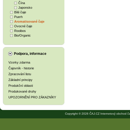
Čína
Japonsko
Bílé čaje
Puerh
Aromatisované čaje
Ovocné čaje
Rooibos
Bio/Organic
Podpora, informace
Vzorky zdarma
Čajovník - historie
Zpracování listu
Základní principy
Produkční oblasti
Produkované druhy
UPOZORNĚNÍ PRO ZÁKAZNÍKY
Copyright © 2026 ČAJ.CZ Internetový obchod ča