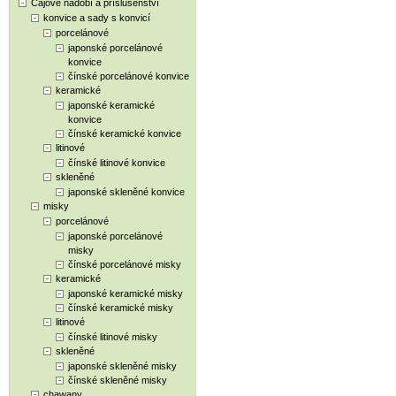
Čajové nádobí a příslušenství
konvice a sady s konvicí
porcelánové
japonské porcelánové
konvice
čínské porcelánové konvice
keramické
japonské keramické
konvice
čínské keramické konvice
litinové
čínské litinové konvice
skleněné
japonské skleněné konvice
misky
porcelánové
japonské porcelánové
misky
čínské porcelánové misky
keramické
japonské keramické misky
čínské keramické misky
litinové
čínské litinové misky
skleněné
japonské skleněné misky
čínské skleněné misky
chawany