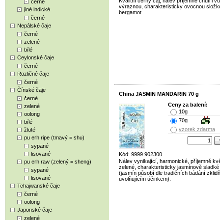
Kvalitní černý čaj, nálev příjemné chuti i v
černé
výraznou, charakteristicky ovocnou složk
jiné indické
bergamot.
černé
Nepálské čaje
černé
zelené
bílé
Ceylonské čaje
černé
Rozličné čaje
černé
Čínské čaje
China JASMIN MANDARIN 70 g
černé
Ceny za balení:
zelené
10g
oolong
70g
bílé
vzorek zdarma
žluté
pu erh ripe (tmavý = shu)
sypané
lisované
Kód: 9999 902300
Nálev vynikající, harmonické, příjemně kv
pu erh raw (zelený = sheng)
zelené, charakteristicky jasmínově sladké 
sypané
(jasmín působí dle tradičních bádání zklid
lisované
uvolňujícím účinkem).
Tchajwanské čaje
černé
oolong
Japonské čaje
zelené