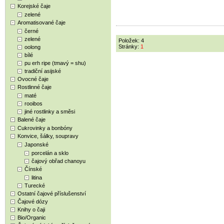
Korejské čaje
zelené
Aromatisované čaje
černé
zelené
Položek: 4
Stránky:
1
oolong
bílé
pu erh ripe (tmavý = shu)
tradiční asijské
Ovocné čaje
Rostlinné čaje
maté
rooibos
jiné rostlinky a směsi
Balené čaje
Cukrovinky a bonbóny
Konvice, šálky, soupravy
Japonské
porcelán a sklo
čajový obřad chanoyu
Čínské
litina
Turecké
Ostatní čajové příslušenství
Čajové dózy
Knihy o čaji
Bio/Organic