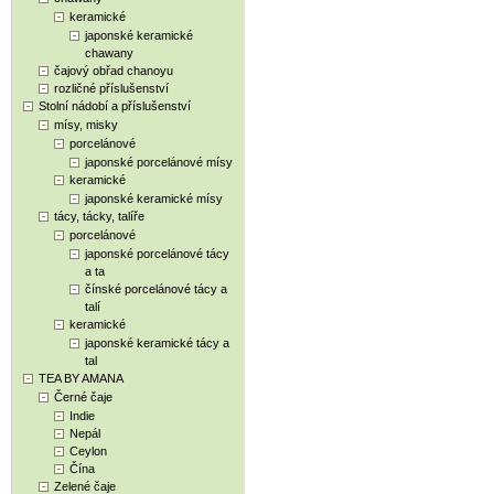
keramické
japonské keramické
chawany
čajový obřad chanoyu
rozličné příslušenství
Stolní nádobí a příslušenství
mísy, misky
porcelánové
japonské porcelánové mísy
keramické
japonské keramické mísy
tácy, tácky, talíře
porcelánové
japonské porcelánové tácy
a ta
čínské porcelánové tácy a
talí
keramické
japonské keramické tácy a
tal
TEA BY AMANA
Černé čaje
Indie
Nepál
Ceylon
Čína
Zelené čaje