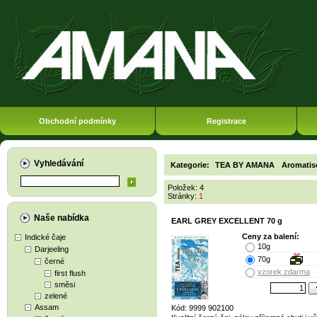
Obchodní podmínky
Registrace
Vyhledávání
Kategorie:
TEA BY AMANA
Aromatis
Položek: 4
Stránky:
1
Naše nabídka
EARL GREY EXCELLENT 70 g
Ceny za balení:
Indické čaje
10g
Darjeeling
70g
černé
vzorek zdarma
first flush
směsi
zelené
Assam
Kód: 9999 902100