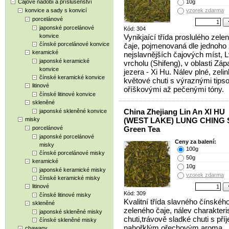
Čajové nádobí a příslušenství
10g
konvice a sady s konvicí
vzorek zdarma
porcelánové
japonské porcelánové
Kód: 304
konvice
Vynikjaící třída proslulého zele
čínské porcelánové konvice
čaje, pojmenovaná dle jednoho
keramické
nejslavnějších čajových míst, 
japonské keramické
vrcholu (Shifeng), v oblasti Zá
konvice
jezera - Xi Hu. Nálev plné, zeli
čínské keramické konvice
květové chuti s výraznými tips
litinové
oříškovými až pečenými tóny.
čínské litinové konvice
skleněné
China Zhejiang Lin An XI HU
japonské skleněné konvice
misky
(WEST LAKE) LUNG CHING S
porcelánové
Green Tea
japonské porcelánové
Ceny za balení:
misky
100g
čínské porcelánové misky
50g
keramické
10g
japonské keramické misky
vzorek zdarma
čínské keramické misky
litinové
Kód: 309
čínské litinové misky
Kvalitní třída slavného čínskéh
skleněné
zeleného čaje, nálev charakteri
japonské skleněné misky
chuti,trávově sladké chuti s př
čínské skleněné misky
nahořklým ořechovým aroma.
chawany