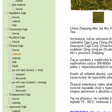
černé
jiné indické
černé
Nepálské čaje
černé
zelené
bílé
China Zhejiang Mei Jia Wu
Ceylonské čaje
Tea
černé
Rozličné čaje
Vrcholová, ručne sklízená tř
černé
zeleného čaje Lung Ching (D
Čínské čaje
Slavných Čajů Číny"(
Všechn
svátkem Qing ming jie (Svátek
černé
HU v provincii Zhejiang.
zelené
oolong
Čaj je vyroben z tradičního k
bílé
nadmořské výšce 300-600m v 
žluté
jednu z nejoceňovanějších lok
pu erh ripe (tmavý = shu)
Kratší až středně dlouhý, vyt
sypané
zpracovaný do typického plo
lisované
pu erh raw (zelený = sheng)
Žlutavě zelenkavý nálev pln
sypané
ovocně nasládlé chuti s typ
lisované
stopou pečenosti s dlouhou d
Tchajwanské čaje
Tip na přípravu: do vyhřáté k
černé
teplotě 75 - 80°C, louhovat 2
oolong
Japonské čaje
zelené