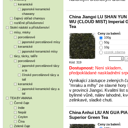
keramické
japonské keramické
chawany
China Jiangxi LU SHAN YUN
čajový obřad chanoyu
WU (CLOUD MIST) Imperial 
rozličné příslušenství
Tea
Stolní nádobí a příslušenství
mísy, misky
Ceny za balení:
porcelánové
100g
japonské porcelánové mísy
50g
keramické
10g
japonské keramické mísy
vzorek zdarma
tácy, tácky, talíře
porcelánové
Kód: 319
japonské porcelánové tácy
Dostupnost:
Není skladem,
a ta
předpokládané naskladnění sr
čínské porcelánové tácy a
talí
Vynikající zástupce zelených č
keramické
"mraku a mlhy" ze slavné hory
japonské keramické tácy a
v provincii Jiangxi. Kvalitní list 
tal
bylinné vůně, nálev lahodné, k
TEA BY AMANA
zelinkavé, sladké chuti.
Černé čaje
Indie
China Anhui LIU AN GUA PI
Nepál
Superior Green Tea
Ceylon
Čína
Ceny za balení:
Zelené čaje