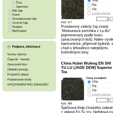
100g
Čína
50g
Japonsko
10g
Bílé čaje
vzorek zdarma
Puerh
Aromatisované čaje
Kód: 377
Ovocné čaje
Proslavený zelený čaj zvaný
Rooibos
"Melounová semínka z Lu An"
Bio/Organic
pojmenovaný podle tvaru
zpracovaných listů. Nálev vynik
harmonické, příjemně bylinné, 
Podpora, informace
chuti s lehoulince natrpklými,
kořeněnými tóny.
Vzorky zdarma
Čajovník - historie
China Hubei Wufeng EN SHI
Zpracování listu
YU LU (JADE DEW) Superior
Základní principy
Tea
Produkční oblasti
Ceny za balení:
Produkované druhy
100g
UPOZORNĚNÍ PRO ZÁKAZNÍKY
50g
10g
vzorek zdarma
Kód: 388
Špičková třída čínského zelené
z oblasti En Ši, tzv. Nefritová ro