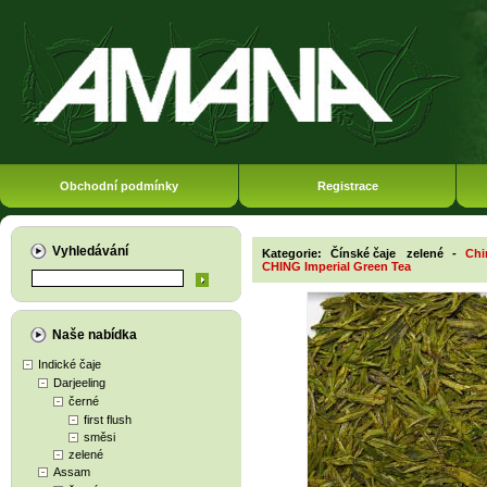
Obchodní podmínky
Registrace
Vyhledávání
Kategorie:
Čínské čaje
zelené
-
Chi
CHING Imperial Green Tea
Naše nabídka
Indické čaje
Darjeeling
černé
first flush
směsi
zelené
Assam