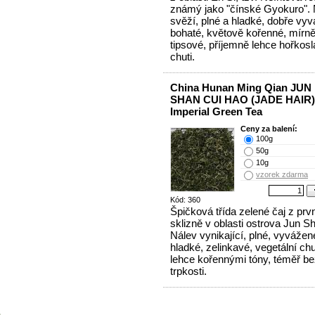
známý jako "čínské Gyokuro". 
svěží, plné a hladké, dobře vy
bohaté, květově kořenné, mírn
tipsové, příjemně lehce hořkos
chuti.
China Hunan Ming Qian JUN
SHAN CUI HAO (JADE HAIR)
Imperial Green Tea
Ceny za balení:
100g
50g
10g
vzorek zdarma
Kód: 360
Špičková třída zelené čaj z prvn
sklizně v oblasti ostrova Jun S
Nálev vynikající, plné, vyvážen
hladké, zelinkavé, vegetální chu
lehce kořennými tóny, téměř b
trpkosti.