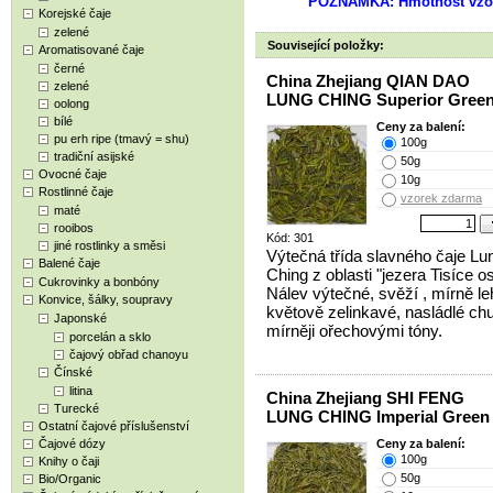
POZNÁMKA: Hmotnost vzor
Korejské čaje
zelené
Související položky:
Aromatisované čaje
černé
China Zhejiang QIAN DAO
zelené
LUNG CHING Superior Green
oolong
bílé
Ceny za balení:
pu erh ripe (tmavý = shu)
100g
tradiční asijské
50g
Ovocné čaje
10g
Rostlinné čaje
vzorek zdarma
maté
rooibos
Kód: 301
jiné rostlinky a směsi
Výtečná třída slavného čaje Lu
Balené čaje
Ching z oblasti "jezera Tisíce o
Cukrovinky a bonbóny
Nálev výtečné, svěží , mírně le
Konvice, šálky, soupravy
květově zelinkavé, nasládlé chu
Japonské
mírněji ořechovými tóny.
porcelán a sklo
čajový obřad chanoyu
Čínské
litina
China Zhejiang SHI FENG
Turecké
LUNG CHING Imperial Green
Ostatní čajové příslušenství
Čajové dózy
Ceny za balení:
100g
Knihy o čaji
50g
Bio/Organic