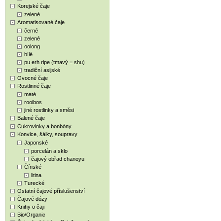
Korejské čaje
zelené
Aromatisované čaje
černé
zelené
oolong
bílé
pu erh ripe (tmavý = shu)
tradiční asijské
Ovocné čaje
Rostlinné čaje
maté
rooibos
jiné rostlinky a směsi
Balené čaje
Cukrovinky a bonbóny
Konvice, šálky, soupravy
Japonské
porcelán a sklo
čajový obřad chanoyu
Čínské
litina
Turecké
Ostatní čajové příslušenství
Čajové dózy
Knihy o čaji
Bio/Organic