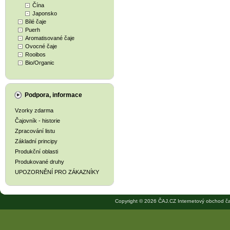
Čína
Japonsko
Bílé čaje
Puerh
Aromatisované čaje
Ovocné čaje
Rooibos
Bio/Organic
Podpora, informace
Vzorky zdarma
Čajovník - historie
Zpracování listu
Základní principy
Produkční oblasti
Produkované druhy
UPOZORNĚNÍ PRO ZÁKAZNÍKY
Copyright © 2026 ČAJ.CZ Internetový obchod ča