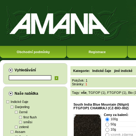
Obchodní podmínky
Registrace
Vyhledávání
Kategorie:
Indické čaje
jiné indické
Položek: 1
Stránky:
1
Tagy:
vše
,
TGFOP (1)
,
FTGFOP (1)
,
Bio (
Naše nabídka
Indické čaje
South India Blue Mountain (Nilgiri)
Darjeeling
FTGFOP1 CHAMRAJ (CZ-BIO-002)
černé
Ceny za balení:
first flush
100g
směsi
50g
zelené
10g
Assam
vzorek zdarma