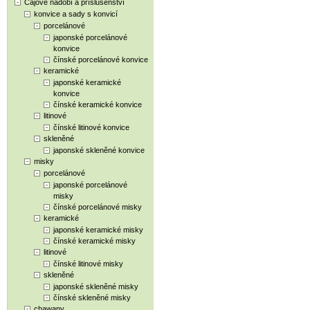
Čajové nádobí a příslušenství
konvice a sady s konvicí
porcelánové
japonské porcelánové
konvice
čínské porcelánové konvice
keramické
japonské keramické
konvice
čínské keramické konvice
litinové
čínské litinové konvice
skleněné
japonské skleněné konvice
misky
porcelánové
japonské porcelánové
misky
čínské porcelánové misky
keramické
japonské keramické misky
čínské keramické misky
litinové
čínské litinové misky
skleněné
japonské skleněné misky
čínské skleněné misky
chawany