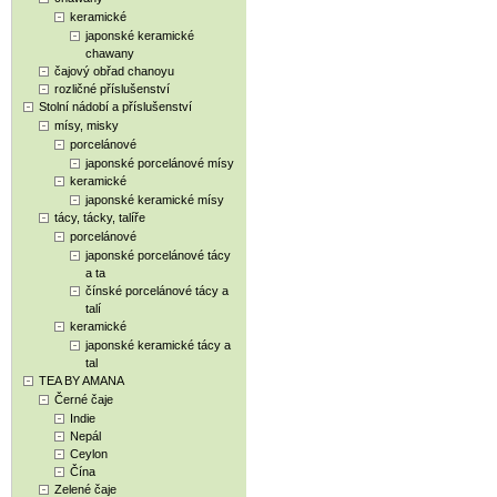
keramické
japonské keramické
chawany
čajový obřad chanoyu
rozličné příslušenství
Stolní nádobí a příslušenství
mísy, misky
porcelánové
japonské porcelánové mísy
keramické
japonské keramické mísy
tácy, tácky, talíře
porcelánové
japonské porcelánové tácy
a ta
čínské porcelánové tácy a
talí
keramické
japonské keramické tácy a
tal
TEA BY AMANA
Černé čaje
Indie
Nepál
Ceylon
Čína
Zelené čaje