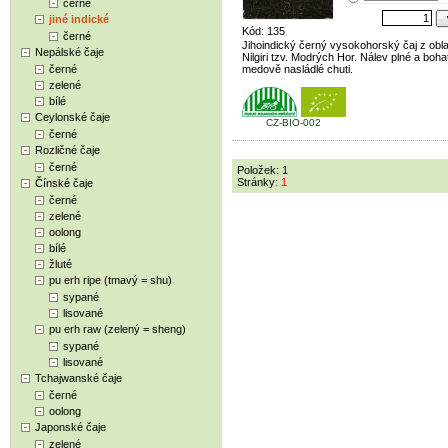
černé
jiné indické
Kód: 135
černé
Jihoindický černý vysokohorský čaj z obla
Nepálské čaje
Nilgiri tzv. Modrých Hor. Nálev plné a boha
černé
medově nasládlé chuti.
zelené
bílé
Ceylonské čaje
CZ-BIO-002
černé
Rozličné čaje
černé
Položek: 1
Stránky:
1
Čínské čaje
černé
zelené
oolong
bílé
žluté
pu erh ripe (tmavý = shu)
sypané
lisované
pu erh raw (zelený = sheng)
sypané
lisované
Tchajwanské čaje
černé
oolong
Japonské čaje
zelené