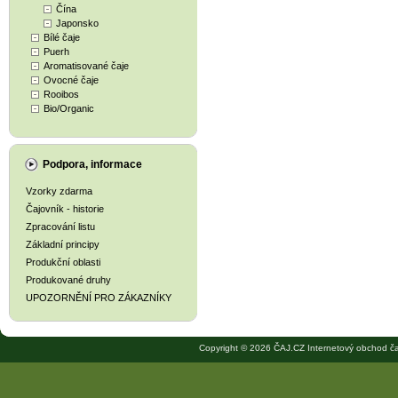
Čína
Japonsko
Bílé čaje
Puerh
Aromatisované čaje
Ovocné čaje
Rooibos
Bio/Organic
Podpora, informace
Vzorky zdarma
Čajovník - historie
Zpracování listu
Základní principy
Produkční oblasti
Produkované druhy
UPOZORNĚNÍ PRO ZÁKAZNÍKY
Copyright © 2026 ČAJ.CZ Internetový obchod ča