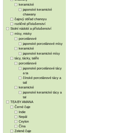
keramické
japonské keramické
chawany
čajový obřad chanoyu
rozličné příslušenství
Stolní nádobí a příslušenství
mísy, misky
porcelánové
japonské porcelánové mísy
keramické
japonské keramické mísy
tácy, tácky, talíře
porcelánové
japonské porcelánové tácy
a ta
čínské porcelánové tácy a
talí
keramické
japonské keramické tácy a
tal
TEA BY AMANA
Černé čaje
Indie
Nepál
Ceylon
Čína
Zelené čaje