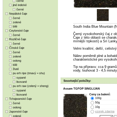
černé
jiné indické
černé
Nepálské čaje
černé
zelené
bílé
South India Blue Mountain 
Ceylonské čaje
Černý vysokohorský čaj z obla
černé
Čaje z této oblasti se char
Rozličné čaje
mírnější trpkostí) a Srí Lanky
černé
Čínské čaje
Velmi kvalitní, delší, celist
černé
Nálev poměrně plné a bohaté
zelené
charakteristické pro vysokoh
oolong
bílé
Tip na přípravu: cca 9 gramů 
žluté
vody, louhovat 3 - 4,5 minuty,
pu erh ripe (tmavý = shu)
sypané
Související položky:
lisované
pu erh raw (zelený = sheng)
Assam TGFOP SINGLIJAN
sypané
Ceny za balení:
lisované
100g
Tchajwanské čaje
50g
černé
10g
oolong
vzorek zdarma
Japonské čaje
zelené