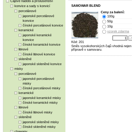
Čajové nádobí a příslušenství
SAMOWAR BLEND
konvice a sady s konvicí
porcelánové
Ceny za balení:
japonské porcelánové
100g
konvice
50g
čínské porcelánové konvice
10g
keramické
vzorek zdarma
japonské keramické
konvice
Kód: 201
čínské keramické konvice
Směs vysokohorských čajů vhodná nejen k
litinové
přípravě v samovaru.
čínské litinové konvice
skleněné
japonské skleněné konvice
misky
porcelánové
japonské porcelánové
misky
čínské porcelánové misky
keramické
japonské keramické misky
čínské keramické misky
litinové
čínské litinové misky
skleněné
japonské skleněné misky
čínské skleněné misky
chawany