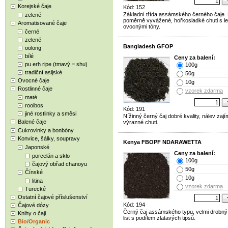
Korejské čaje
Kód: 152
Základní třída assámského černého čaje.
zelené
poměrně vyvážené, hořkosladké chuti s l
Aromatisované čaje
ovocnými tóny.
černé
zelené
Bangladesh GFOP
oolong
bílé
Ceny za balení:
pu erh ripe (tmavý = shu)
100g
tradiční asijské
50g
Ovocné čaje
10g
Rostlinné čaje
vzorek zdarma
maté
rooibos
Kód: 191
jiné rostlinky a směsi
Nížinný černý čaj dobré kvality, nálev zaj
Balené čaje
výrazné chuti.
Cukrovinky a bonbóny
Konvice, šálky, soupravy
Kenya FBOPF NDARAWETTA
Japonské
Ceny za balení:
porcelán a sklo
100g
čajový obřad chanoyu
50g
Čínské
10g
litina
vzorek zdarma
Turecké
Ostatní čajové příslušenství
Kód: 194
Čajové dózy
Černý čaj assámského typu, velmi drobný
Knihy o čaji
list s podílem zlatavých tipsů.
Bio/Organic