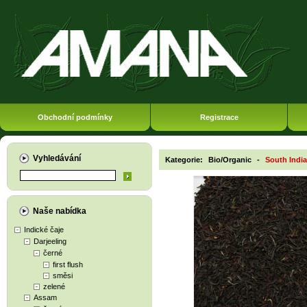
Obchodní podmínky
Registrace
Vyhledávání
Kategorie:
Bio/Organic
-
South Indi
Naše nabídka
Indické čaje
Darjeeling
černé
first flush
směsi
zelené
Assam