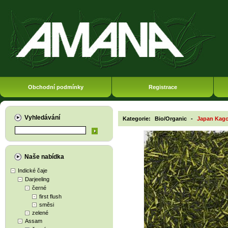
Obchodní podmínky
Registrace
Vyhledávání
Kategorie:
Bio/Organic
-
Japan Kag
Naše nabídka
Indické čaje
Darjeeling
černé
first flush
směsi
zelené
Assam