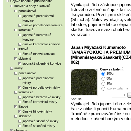
Čajové nádobí a příslušenství
Vynikající třída zástupce japon
konvice a sady s konvicí
listového zeleného čaje z kultiv
porcelánové
Tsuyumidori. První jarní sklizeň
japonské porcelánové
(Shincha). Nálev vynikající, vel
konvice
lahodné, příjemně lehce olejnat
čínské porcelánové konvice
sladké, trávově svěží chuti bez
keramické
svíravosti.
japonské keramické
konvice
čínské keramické konvice
Japan Miyazaki Kumamoto
litinové
TAMARYOKUCHA PREMIUM
čínské litinové konvice
(Minamisayaka/Saeakari)(CZ-
skleněné
002)
japonské skleněné konvice
misky
Ceny za balení:
porcelánové
100g
japonské porcelánové
50g
misky
10g
čínské porcelánové misky
vzorek zdarma
keramické
japonské keramické misky
Kód: 449
čínské keramické misky
Vynikající třída japonského zel
litinové
čaje z oblasti pohoří Kumamoto
čínské litinové misky
Tradičně zpracováván čínskou
skleněné
metodou - sušení horkým vzd
japonské skleněné misky
čínské skleněné misky
chawany