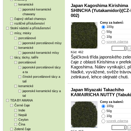
keramické
Japan Kagoshima Kirishima
japonské keramické
SHINCHA (Yutakamidori)(CZ-
chawany
002)
čajový obřad chanoyu
Ceny za balení:
rozličné příslušenství
100g
Stolní nádobí a příslušenství
50g
mísy, misky
10g
porcelánové
vzorek zdarma
japonské porcelánové mísy
keramické
Kód: 462
japonské keramické mísy
Špičková třída japonského zel
tácy, tácky, talíře
čaje z oblasti Kirishima v prefe
porcelánové
Kagoshima. Nálev vynikající, p
japonské porcelánové tácy
hladké, vyvážené, svěže trávo
a ta
zelinkavé, lehce olejnaté chuti.
čínské porcelánové tácy a
talí
keramické
Japan Miyazaki Takachiho
japonské keramické tácy a
KAMAIRICHA NUTTY (Yabuki
tal
TEA BY AMANA
Ceny za balení:
Černé čaje
100g
Indie
50g
Nepál
10g
Ceylon
vzorek zdarma
Čína
Zelené čaje