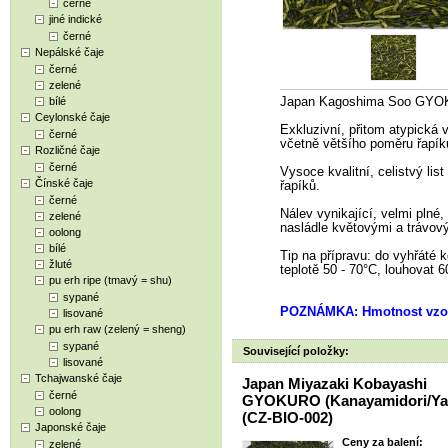
černé
jiné indické
černé
Nepálské čaje
černé
zelené
bílé
Japan Kagoshima Soo GYOK
Ceylonské čaje
Exkluzivní, přitom atypická 
černé
včetně většího poměru řapíků
Rozličné čaje
černé
Vysoce kvalitní, celistvý lis
Čínské čaje
řapíků.
černé
Nálev vynikající, velmi plné,
zelené
nasládle květovými a trávov
oolong
bílé
Tip na přípravu: do vyhřáté k
žluté
teplotě 50 - 70°C, louhovat 
pu erh ripe (tmavý = shu)
sypané
POZNÁMKA: Hmotnost vzor
lisované
pu erh raw (zelený = sheng)
sypané
Související položky:
lisované
Tchajwanské čaje
Japan Miyazaki Kobayashi
černé
GYOKURO (Kanayamidori/Yab
oolong
(CZ-BIO-002)
Japonské čaje
Ceny za balení:
zelené