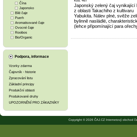
Kód: 467
Čína
Japonský zelený čaj vynikající 
Japonsko
z oblasti Takachiho z kultivaru
Bílé čaje
Yabukita. Nálev plné, svěže zel
Puerh
bylinně nasládlé, charakteristic
Aromatisované čaje
(lehce připomínající para ořech
Ovocné čaje
Rooibos
Bio/Organic
Podpora, informace
Vzorky zdarma
Čajovník - historie
Zpracování listu
Základní principy
Produkční oblasti
Produkované druhy
UPOZORNĚNÍ PRO ZÁKAZNÍKY
Copyright © 2026 ČAJ.CZ Internetový obchod ča