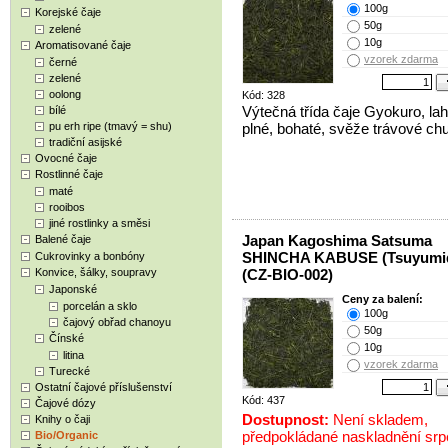
100g
Korejské čaje
50g
zelené
10g
Aromatisované čaje
vzorek zdarma
černé
zelené
oolong
Kód: 328
Výtečná třída čaje Gyokuro, la
bílé
pu erh ripe (tmavý = shu)
plné, bohaté, svěže trávové chu
tradiční asijské
Ovocné čaje
Rostlinné čaje
maté
rooibos
jiné rostlinky a směsi
Japan Kagoshima Satsuma
Balené čaje
SHINCHA KABUSE (Tsuyumid
Cukrovinky a bonbóny
Konvice, šálky, soupravy
(CZ-BIO-002)
Japonské
Ceny za balení:
porcelán a sklo
100g
čajový obřad chanoyu
50g
Čínské
10g
litina
vzorek zdarma
Turecké
Ostatní čajové příslušenství
Kód: 437
Čajové dózy
Dostupnost:
Není skladem,
Knihy o čaji
předpokládané naskladnění sr
Bio/Organic