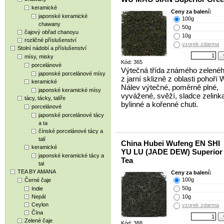
keramické
Ceny za balení:
japonské keramické
100g
chawany
50g
čajový obřad chanoyu
10g
rozličné příslušenství
vzorek zdarma
Stolní nádobí a příslušenství
mísy, misky
Kód: 365
porcelánové
Výtečná třída známého zelenéh
japonské porcelánové mísy
z jarní sklizně z oblasti pohoří 
keramické
Nálev výtečné, poměrně plné,
japonské keramické mísy
vyvážené, svěží, sladce zelink
tácy, tácky, talíře
bylinné a kořenné chuti.
porcelánové
japonské porcelánové tácy
a ta
čínské porcelánové tácy a
talí
China Hubei Wufeng EN SHI
keramické
YU LU (JADE DEW) Superior
japonské keramické tácy a
Tea
tal
TEA BY AMANA
Ceny za balení:
100g
Černé čaje
50g
Indie
Nepál
10g
Ceylon
vzorek zdarma
Čína
Zelené čaje
Kód: 388