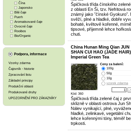
Čína
Špičková třída čínského zelené
Japonsko
z oblasti En Ši, tzv. Nefritová ro
Bílé čaje
známý jako "čínské Gyokuro". 
Puerh
svěží, plné a hladké, dobře vy
Aromatisované čaje
bohaté, květově kořenné, mírn
Ovocné čaje
tipsové, příjemně lehce hořkos
Rooibos
chuti.
Bio/Organic
China Hunan Ming Qian JUN
SHAN CUI HAO (JADE HAIR)
Podpora, informace
Imperial Green Tea
Vzorky zdarma
Ceny za balení:
100g
Čajovník - historie
50g
Zpracování listu
10g
Základní principy
vzorek zdarma
Produkční oblasti
Produkované druhy
Kód: 360
Špičková třída zelené čaj z prvn
UPOZORNĚNÍ PRO ZÁKAZNÍKY
sklizně v oblasti ostrova Jun S
Nálev vynikající, plné, vyvážen
hladké, zelinkavé, vegetální chu
lehce kořennými tóny, téměř b
trpkosti.