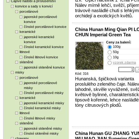
Čajové nádobí a příslušenství
Nálev mírně lehčí, svěží, příje
konvice a sady s konvicí
trávově nasládlé chuti s lehký
porcelánové
orchidejí a exotických květů.
japonské porcelánové
konvice
čínské porcelánové konvice
China Hunan Ming Qian PI L
keramické
CHUN Imperial Green Tea
japonské keramické
konvice
Ceny za balení:
100g
čínské keramické konvice
litinové
50g
čínské litinové konvice
10g
skleněné
vzorek zdarma
japonské skleněné konvice
misky
Kód: 316
porcelánové
Hunanská, špičková varianta
japonské porcelánové
proslulého zeleného čaje. Nálev
misky
lahodné, skvěle vyvážené, svěž
čínské porcelánové misky
květově bylinné, charakteristic
keramické
tipsově kořenné, lehce nasládlé
japonské keramické misky
tóny citrusových plodů.
čínské keramické misky
litinové
čínské litinové misky
skleněné
japonské skleněné misky
China Hunan GU ZHANG YU
čínské skleněné misky
WU MAO JIAN Superior Gree
chawany