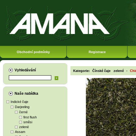
Obchodní podmínky
Registrace
Vyhledávání
Kategorie:
Čínské čaje
zelené
-
Chi
Naše nabídka
Indické čaje
Darjeeling
černé
first flush
směsi
zelené
Assam