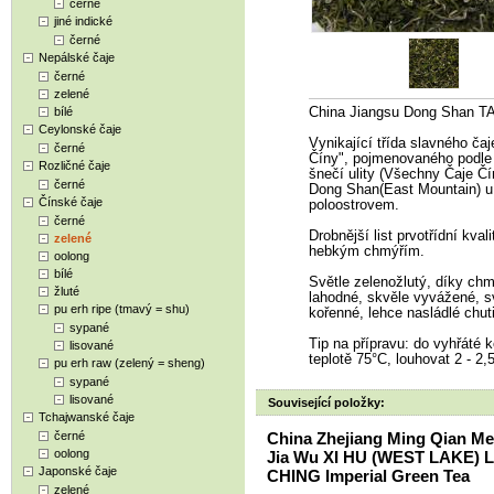
černé
jiné indické
černé
Nepálské čaje
černé
zelené
bílé
China Jiangsu Dong Shan 
Ceylonské čaje
Vynikající třída slavného č
černé
Číny", pojmenovaného podle d
Rozličné čaje
šnečí ulity (
Všechny Čaje Čí
černé
Dong Shan(East Mountain) u j
Čínské čaje
poloostrovem.
černé
Drobnější list prvotřídní kv
zelené
hebkým chmýřím.
oolong
bílé
Světle zelenožlutý, díky chmý
žluté
lahodné, skvěle vyvážené, sv
pu erh ripe (tmavý = shu)
kořenné, lehce nasládlé chut
sypané
Tip na přípravu: do vyhřáté k
lisované
teplotě 75°C, louhovat 2 - 2,
pu erh raw (zelený = sheng)
sypané
lisované
Související položky:
Tchajwanské čaje
černé
China Zhejiang Ming Qian Me
oolong
Jia Wu XI HU (WEST LAKE)
Japonské čaje
CHING Imperial Green Tea
zelené