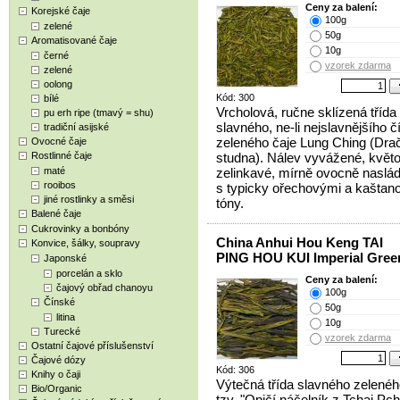
Ceny za balení:
Korejské čaje
100g
zelené
50g
Aromatisované čaje
10g
černé
vzorek zdarma
zelené
oolong
Kód: 300
bílé
Vrcholová, ručne sklízená třída
pu erh ripe (tmavý = shu)
slavného, ne-li nejslavnějšího 
tradiční asijské
zeleného čaje Lung Ching (Dra
Ovocné čaje
Rostlinné čaje
studna). Nálev vyvážené, květ
maté
zelinkavé, mírně ovocně naslád
rooibos
s typicky ořechovými a kaštan
jiné rostlinky a směsi
tóny.
Balené čaje
Cukrovinky a bonbóny
China Anhui Hou Keng TAI
Konvice, šálky, soupravy
PING HOU KUI Imperial Gree
Japonské
porcelán a sklo
Ceny za balení:
čajový obřad chanoyu
100g
Čínské
50g
litina
10g
Turecké
vzorek zdarma
Ostatní čajové příslušenství
Čajové dózy
Kód: 306
Knihy o čaji
Výtečná třída slavného zelenéh
Bio/Organic
tzv. "Opičí náčelník z Tchai Pch