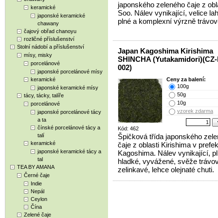
japonského zeleného čaje z obl
keramické
Soo. Nálev vynikající, velice la
japonské keramické
plné a komplexní výrzně trávové
chawany
čajový obřad chanoyu
rozličné příslušenství
Stolní nádobí a příslušenství
Japan Kagoshima Kirishima
mísy, misky
SHINCHA (Yutakamidori)(CZ-
porcelánové
002)
japonské porcelánové mísy
keramické
Ceny za balení:
100g
japonské keramické mísy
50g
tácy, tácky, talíře
10g
porcelánové
vzorek zdarma
japonské porcelánové tácy
a ta
čínské porcelánové tácy a
Kód: 462
talí
Špičková třída japonského zel
keramické
čaje z oblasti Kirishima v prefe
japonské keramické tácy a
Kagoshima. Nálev vynikající, p
tal
hladké, vyvážené, svěže trávo
TEA BY AMANA
zelinkavé, lehce olejnaté chuti.
Černé čaje
Indie
Nepál
Ceylon
Čína
Zelené čaje