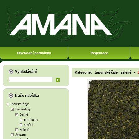
Obchodní podmínky
Registrace
Vyhledávání
Kategorie:
Japonské čaje
zelené
-
Naše nabídka
Indické čaje
Darjeeling
černé
first flush
směsi
zelené
Assam