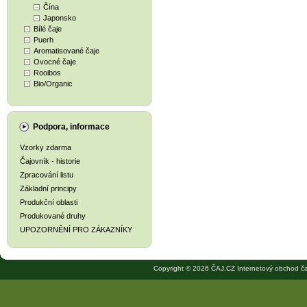
Čína
Japonsko
Bílé čaje
Puerh
Aromatisované čaje
Ovocné čaje
Rooibos
Bio/Organic
Podpora, informace
Vzorky zdarma
Čajovník - historie
Zpracování listu
Základní principy
Produkční oblasti
Produkované druhy
UPOZORNĚNÍ PRO ZÁKAZNÍKY
Copyright © 2026 ČAJ.CZ Internetový obchod ča