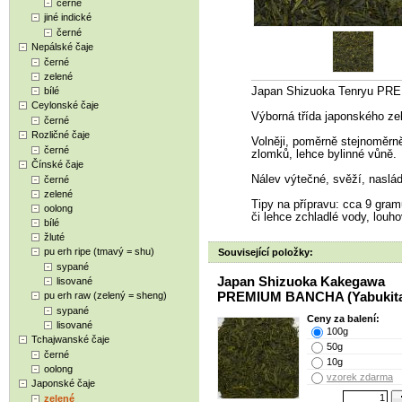
černé
jiné indické
černé
Nepálské čaje
černé
zelené
bílé
Japan Shizuoka Tenryu PR
Ceylonské čaje
Výborná třída japonského zel
černé
Rozličné čaje
Volněji, poměrně stejnoměrně 
černé
zlomků, lehce bylinné vůně.
Čínské čaje
Nálev výtečné, svěží, naslád
černé
zelené
Tipy na přípravu: cca 9 gramů
oolong
či lehce zchladlé vody, louh
bílé
žluté
pu erh ripe (tmavý = shu)
Související položky:
sypané
Japan Shizuoka Kakegawa
lisované
PREMIUM BANCHA (Yabukit
pu erh raw (zelený = sheng)
sypané
Ceny za balení:
lisované
100g
Tchajwanské čaje
50g
černé
10g
oolong
vzorek zdarma
Japonské čaje
zelené