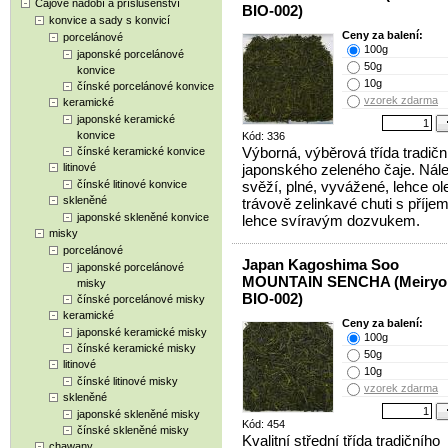
Čajové nádobí a příslušenství
BIO-002)
konvice a sady s konvicí
Ceny za balení:
porcelánové
100g
japonské porcelánové
50g
konvice
10g
čínské porcelánové konvice
vzorek zdarma
keramické
japonské keramické
konvice
Kód: 336
Výborná, výběrová třída tradičn
čínské keramické konvice
litinové
japonského zeleného čaje. Nál
čínské litinové konvice
svěží, plné, vyvážené, lehce ole
skleněné
trávově zelinkavé chuti s příje
japonské skleněné konvice
lehce svíravým dozvukem.
misky
porcelánové
Japan Kagoshima Soo
japonské porcelánové
MOUNTAIN SENCHA (Meiryok
misky
BIO-002)
čínské porcelánové misky
keramické
Ceny za balení:
japonské keramické misky
100g
čínské keramické misky
50g
litinové
10g
čínské litinové misky
vzorek zdarma
skleněné
japonské skleněné misky
Kód: 454
čínské skleněné misky
Kvalitní střední třída tradičního
chawany