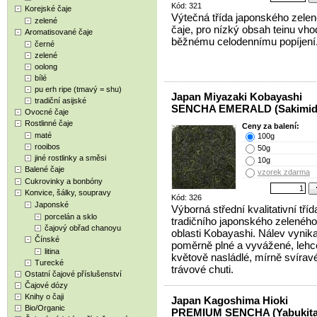
Kód: 321
Korejské čaje
Výtečná třída japonského zele
zelené
čaje, pro nízký obsah teinu vho
Aromatisované čaje
běžnému celodennímu popíjení
černé
zelené
oolong
bílé
pu erh ripe (tmavý = shu)
Japan Miyazaki Kobayashi
tradiční asijské
SENCHA EMERALD (Sakimido
Ovocné čaje
Rostlinné čaje
Ceny za balení:
maté
100g
rooibos
50g
jiné rostlinky a směsi
10g
Balené čaje
vzorek zdarma
Cukrovinky a bonbóny
Konvice, šálky, soupravy
Kód: 326
Japonské
Výborná střední kvalitativní tříd
porcelán a sklo
tradičního japonského zeleného
čajový obřad chanoyu
oblasti Kobayashi. Nálev vynikaj
Čínské
poměrně plné a vyvážené, lehc
litina
květově nasládlé, mírně svírav
Turecké
trávové chuti.
Ostatní čajové příslušenství
Čajové dózy
Knihy o čaji
Japan Kagoshima Hioki
Bio/Organic
PREMIUM SENCHA (Yabukita