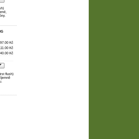
sh)
žené,
óny.
NG
97.00 Kč
111.00 Kč
40.00 Kč
rst flush)
říjemně
u.