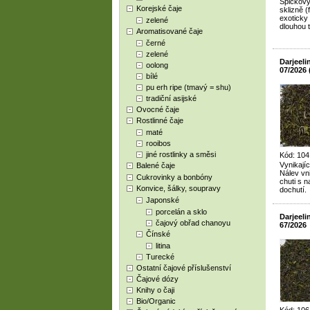
Špičkový
Korejské čaje
sklizně (
exoticky
zelené
dlouhou 
Aromatisované čaje
černé
zelené
Darjeel
oolong
07/2026
bílé
pu erh ripe (tmavý = shu)
tradiční asijské
Ovocné čaje
Rostlinné čaje
maté
rooibos
jiné rostlinky a směsi
Kód: 104
Vynikajíc
Balené čaje
Nálev vn
Cukrovinky a bonbóny
chuti s n
Konvice, šálky, soupravy
dochutí.
Japonské
porcelán a sklo
Darjeel
čajový obřad chanoyu
67/2026
Čínské
litina
Turecké
Ostatní čajové příslušenství
Čajové dózy
Knihy o čaji
Bio/Organic