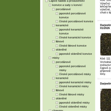
Kód: 106
Čajové nádobí a příslušenství
Výtečný d
konvice a sady s konvicí
lehčeji 
porcelánové
výtečné,
chuti s t
japonské porcelánové
konvice
čínské porcelánové konvice
Darjeel
keramické
01/2026
japonské keramické
konvice
čínské keramické konvice
litinové
čínské litinové konvice
skleněné
japonské skleněné konvice
misky
Kód: 111
porcelánové
Vrcholná 
exkluzivn
japonské porcelánové
čajové za
misky
příjemně
tóny.
čínské porcelánové misky
keramické
japonské keramické misky
Darjeel
čínské keramické misky
litinové
čínské litinové misky
skleněné
japonské skleněné misky
čínské skleněné misky
chawany