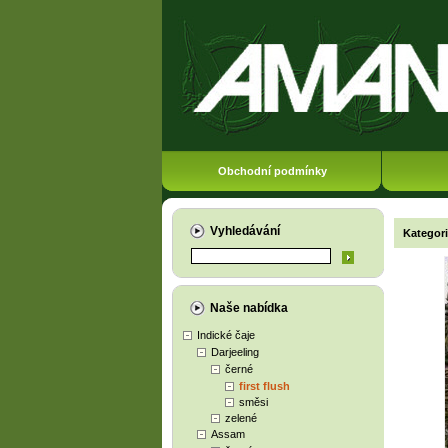
Obchodní podmínky
Vyhledávání
Kategor
Naše nabídka
Indické čaje
Darjeeling
černé
first flush
směsi
zelené
Assam