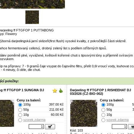
arjeeling ff FTGFOP 1 PUTTABONG
yp: Flowery
ýborná darjeelingská jarní sklizeň(first flush) vysoké kvality, z pokročilejší části sklizně.
ehce fermentovaný celistvý, drobný zelený list s podílem stříbrných tipsů.
álev poměrně plné, vyvážené, květově kořenné chuti s tipsovými tóny a příjemně svíravým
ozvukem.
ip na přípravu: 7 - 9 gramů čaje vsypat do čajového filtru, přelít 0,6l vroucí vody, louhovat cc
 - 4 minuty, či déle, dle chuti.
ící položky:
ing ff FTGFOP 1 SUNGMA DJ
Darjeeling ff FTGFOP 1 RISHEEHAT DJ
03/2026 (CZ-BIO-002)
Ceny za balení:
Ceny za balení:
100g
397.00 Kč
100g
5
50g
211.00 Kč
50g
10g
60.00 Kč
10g
vzorek zdarma
vzorek zdarma
Kód: 103