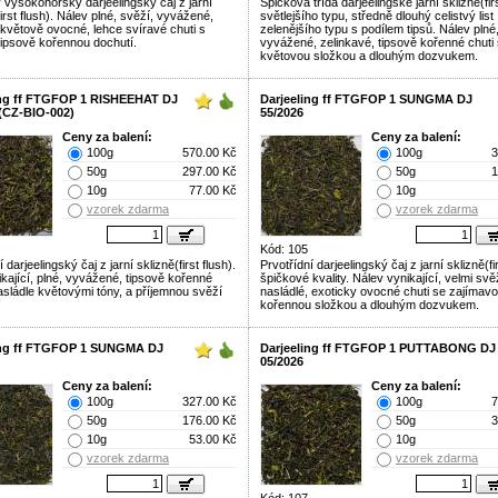
 vysokohorský darjeelingský čaj z jarní
Špičková třída darjeelingské jarní sklizně(firs
first flush). Nálev plné, svěží, vyvážené,
světlejšího typu, středně dlouhý celistvý list
 květově ovocné, lehce svíravé chuti s
zelenějšího typu s podílem tipsů. Nálev plné
tipsově kořennou dochutí.
vyvážené, zelinkavé, tipsově kořenné chuti 
květovou složkou a dlouhým dozvukem.
ing ff FTGFOP 1 RISHEEHAT DJ
Darjeeling ff FTGFOP 1 SUNGMA DJ
 (CZ-BIO-002)
55/2026
Ceny za balení:
Ceny za balení:
100g
570.00 Kč
100g
3
50g
297.00 Kč
50g
1
10g
77.00 Kč
10g
vzorek zdarma
vzorek zdarma
Kód: 105
í darjeelingský čaj z jarní sklizně(first flush).
Prvotřídní darjeelingský čaj z jarní sklizně(fir
ikající, plné, vyvážené, tipsově kořenné
špičkové kvality. Nálev vynikající, velmi svěž
asládle květovými tóny, a příjemnou svěží
nasládlé, exoticky ovocné chuti se zajímav
kořennou složkou a dlouhým dozvukem.
ing ff FTGFOP 1 SUNGMA DJ
Darjeeling ff FTGFOP 1 PUTTABONG DJ
05/2026
Ceny za balení:
Ceny za balení:
100g
327.00 Kč
100g
7
50g
176.00 Kč
50g
3
10g
53.00 Kč
10g
vzorek zdarma
vzorek zdarma