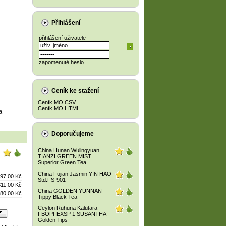
Přihlášení
přihlášení uživatele
zapomenuté heslo
Ceník ke stažení
Ceník MO CSV
Ceník MO HTML
a
Doporučujeme
China Hunan Wulingyuan
TIANZI GREEN MIST
Superior Green Tea
China Fujian Jasmin YIN HAO
97.00 Kč
Std.FS-901
311.00 Kč
China GOLDEN YUNNAN
80.00 Kč
Tippy Black Tea
Ceylon Ruhuna Kalutara
FBOPFEXSP 1 SUSANTHA
Golden Tips