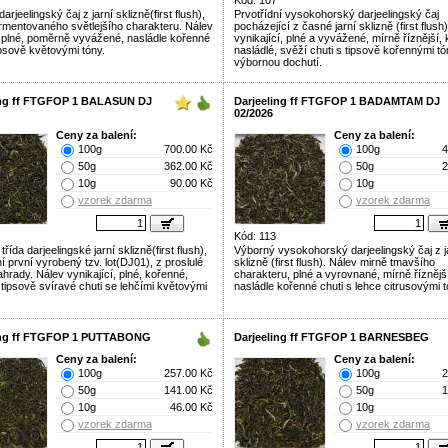
Kód: 107
arjeelingský čaj z jarní sklizně(first flush),
Prvotřídní vysokohorský darjeelingský čaj
fermentovaného světlejšího charakteru. Nálev
pocházející z časné jarní sklizně (first flush
 plné, poměrně vyvážené, nasládle kořenné
vynikající, plné a vyvážené, mírně říznější,
ipsově květovými tóny.
nasládlé, svěží chuti s tipsově kořennými tó
výbornou dochutí.
ing ff FTGFOP 1 BALASUN DJ
Darjeeling ff FTGFOP 1 BADAMTAM DJ
02/2026
Ceny za balení:
Ceny za balení:
100g
700.00 Kč
100g
4
50g
362.00 Kč
50g
2
10g
90.00 Kč
10g
vzorek zdarma
vzorek zdarma
Kód: 113
třída darjeelingské jarní sklizně(first flush),
Výborný vysokohorský darjeelingský čaj z j
í první vyrobený tzv. lot(DJ01), z proslulé
sklizně (first flush). Nálev mirně tmavšího
hrady. Nálev vynikající, plné, kořenné,
charakteru, plné a vyrovnané, mírně říznějš
 tipsově svíravé chuti se lehčími květovými
nasládle kořenné chuti s lehce citrusovými t
ing ff FTGFOP 1 PUTTABONG
Darjeeling ff FTGFOP 1 BARNESBEG
Ceny za balení:
Ceny za balení:
100g
257.00 Kč
100g
2
50g
141.00 Kč
50g
1
10g
46.00 Kč
10g
vzorek zdarma
vzorek zdarma