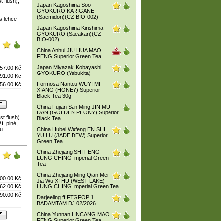
t flush),
Japan Kagoshima Soo
GYOKURO KARIGANE
,
(Saemidori)(CZ-BIO-002)
s lehce
Japan Kagoshima Kirishima
GYOKURO (Saeakari)(CZ-
BIO-002)
China Anhui JIU HUA MAO
FENG Superior Green Tea
Japan Miyazaki Kobayashi
57.00 Kč
GYOKURO (Yabukita)
91.00 Kč
Formosa Nantou WUYI MI
56.00 Kč
XIANG (HONEY) Superior
Black Tea 30g
China Fujian San Ming JIN MU
DAN (GOLDEN PEONY) Superior
st flush)
Black Tea
í, plné,
ou
China Hubei Wufeng EN SHI
YU LU (JADE DEW) Superior
Green Tea
China Zhejiang SHI FENG
LUNG CHING Imperial Green
Tea
China Zhejiang Ming Qian Mei
00.00 Kč
Jia Wu XI HU (WEST LAKE)
62.00 Kč
LUNG CHING Imperial Green Tea
90.00 Kč
Darjeeling ff FTGFOP 1
BADAMTAM DJ 02/2026
China Yunnan LINCANG MAO
FENG Superior Green Tea