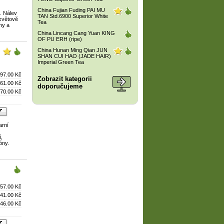
China Fujian Fuding PAI MU
). Nálev
TAN Std.6900 Superior White
 květově
Tea
ny a
China Lincang Cang Yuan KING
OF PU ERH (ripe)
China Hunan Ming Qian JUN
SHAN CUI HAO (JADE HAIR)
Imperial Green Tea
97.00 Kč
Zobrazit kategorii
61.00 Kč
doporučujeme
70.00 Kč
arní
í,
óny.
57.00 Kč
41.00 Kč
46.00 Kč