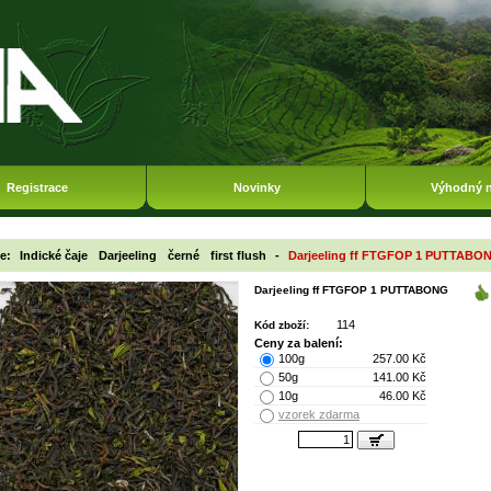
Registrace
Novinky
Výhodný 
ie:
Indické čaje
Darjeeling
černé
first flush
-
Darjeeling ff FTGFOP 1 PUTTABO
Darjeeling ff FTGFOP 1 PUTTABONG
114
Kód zboží:
Ceny za balení:
100g
257.00 Kč
50g
141.00 Kč
10g
46.00 Kč
vzorek zdarma