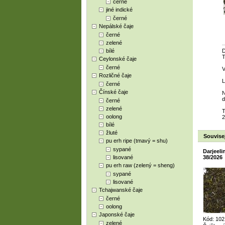
černé
jiné indické
černé
Nepálské čaje
černé
zelené
bílé
D
T
Ceylonské čaje
černé
V
Rozličné čaje
L
černé
Čínské čaje
N
d
černé
zelené
T
oolong
2
bílé
žluté
Souvisej
pu erh ripe (tmavý = shu)
sypané
Darjeel
lisované
38/2026
pu erh raw (zelený = sheng)
sypané
lisované
Tchajwanské čaje
černé
oolong
Japonské čaje
Kód: 102
zelené