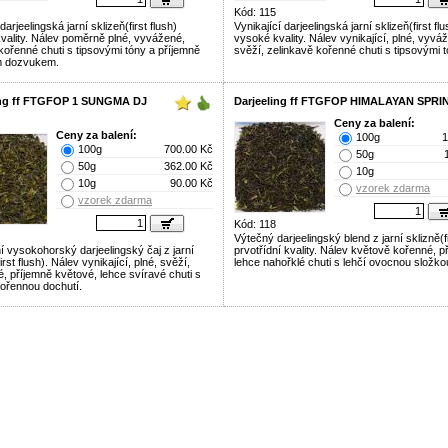
Kód: 115
arjeelingská jarní sklizeň(first flush)
Vynikající darjeelingská jarní sklizeň(first flu
vality. Nálev poměrně plné, vyvážené,
vysoké kvality. Nálev vynikající, plné, vyvá
kořenné chuti s tipsovými tóny a příjemně
svěží, zelinkavě kořenné chuti s tipsovými t
m dozvukem.
ing ff FTGFOP 1 SUNGMA DJ
Darjeeling ff FTGFOP HIMALAYAN SPRI
Ceny za balení:
Ceny za balení:
100g
1
100g
700.00 Kč
50g
50g
362.00 Kč
10g
10g
90.00 Kč
vzorek zdarma
vzorek zdarma
Kód: 118
Výtečný darjeelingský blend z jarní sklizně(fi
í vysokohorský darjeelingský čaj z jarní
prvotřídní kvality. Nálev květově kořenné, p
first flush). Nálev vynikající, plné, svěží,
lehce nahořklé chuti s lehčí ovocnou složko
, příjemně květové, lehce svíravé chuti s
kořennou dochutí.