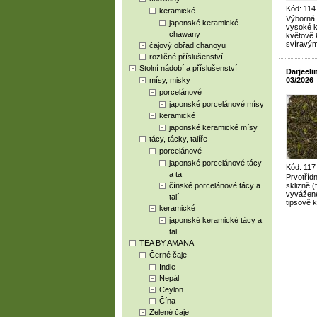
Kód: 114
keramické
Výborná d
japonské keramické
vysoké k
chawany
květově 
svíravý
čajový obřad chanoyu
rozličné příslušenství
Stolní nádobí a příslušenství
Darjeel
mísy, misky
03/2026
porcelánové
japonské porcelánové mísy
keramické
japonské keramické mísy
tácy, tácky, talíře
porcelánové
japonské porcelánové tácy
Kód: 117
a ta
Prvotřídn
čínské porcelánové tácy a
sklizně (
vyvážené
talí
tipsově 
keramické
japonské keramické tácy a
tal
TEA BY AMANA
Černé čaje
Indie
Nepál
Ceylon
Čína
Zelené čaje